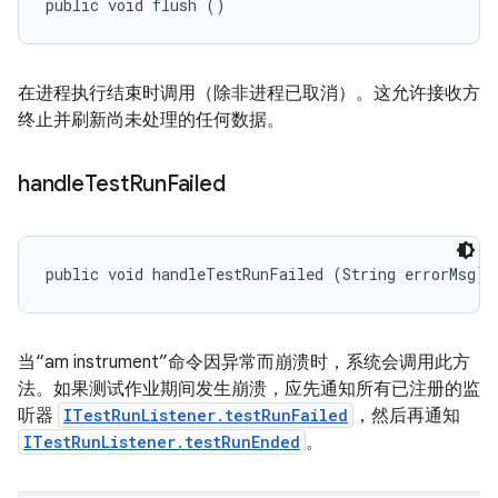
public void flush ()
在进程执行结束时调用（除非进程已取消）。这允许接收方
终止并刷新尚未处理的任何数据。
handle
Test
Run
Failed
public void handleTestRunFailed (String errorMsg)
当“am instrument”命令因异常而崩溃时，系统会调用此方
法。如果测试作业期间发生崩溃，应先通知所有已注册的监
听器
ITestRunListener.testRunFailed
，然后再通知
ITestRunListener.testRunEnded
。