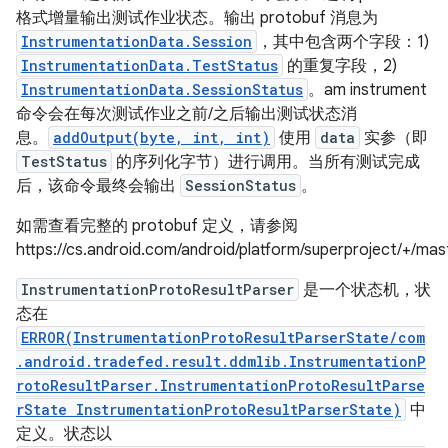
格式增量输出测试作业状态。输出 protobuf 消息为
InstrumentationData.Session
，其中包含两个字段：1)
InstrumentationData.TestStatus
的重复字段，2)
InstrumentationData.SessionStatus
。am instrument
命令会在每次测试作业之前/之后输出测试状态消
息。
addOutput(byte, int, int)
使用
data
实参（即
TestStatus
的序列化字节）进行调用。当所有测试完成
后，该命令最终会输出
SessionStatus
。
如需查看完整的 protobuf 定义，请参阅
https://cs.android.com/android/platform/superproject/+/
InstrumentationProtoResultParser
是一个状态机，状
态在
ERROR(InstrumentationProtoResultParserState/com
.android.tradefed.result.ddmlib.InstrumentationP
rotoResultParser.InstrumentationProtoResultParse
rState InstrumentationProtoResultParserState)
中
定义。状态以