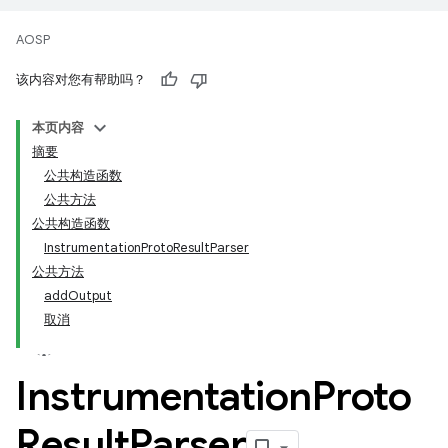
AOSP
该内容对您有帮助吗？
本页内容
摘要
公共构造函数
公共方法
公共构造函数
InstrumentationProtoResultParser
公共方法
addOutput
取消
Instrumentation
Proto
Result
Parser