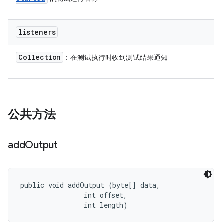
listeners
Collection
：在测试执行时收到测试结果通知
公共方法
add
Output
public void addOutput (byte[] data, 

                int offset, 

                int length)