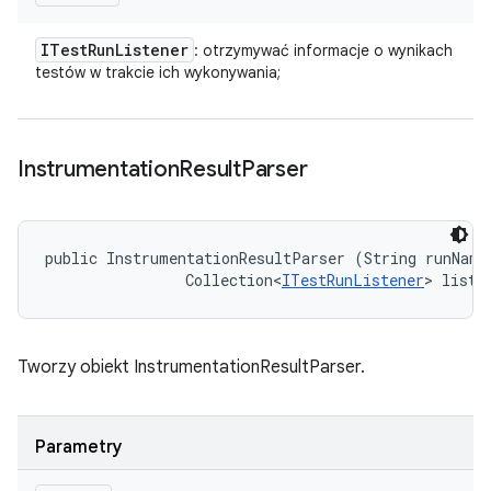
ITest
Run
Listener
: otrzymywać informacje o wynikach
testów w trakcie ich wykonywania;
Instrumentation
Result
Parser
public InstrumentationResultParser (String runName,
                Collection<
ITestRunListener
> liste
Tworzy obiekt InstrumentationResultParser.
Parametry