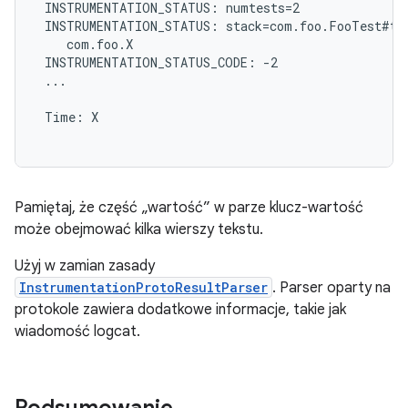
 INSTRUMENTATION_STATUS: numtests=2

 INSTRUMENTATION_STATUS: stack=com.foo.FooTest#tes
    com.foo.X

 INSTRUMENTATION_STATUS_CODE: -2

 ...

 Time: X

Pamiętaj, że część „wartość” w parze klucz-wartość
może obejmować kilka wierszy tekstu.
Użyj w zamian zasady
InstrumentationProtoResultParser
. Parser oparty na
protokole zawiera dodatkowe informacje, takie jak
wiadomość logcat.