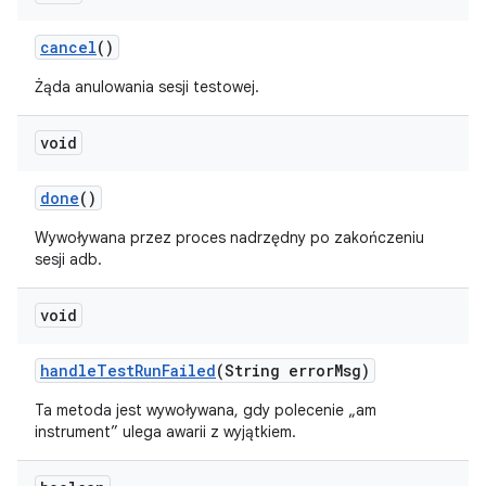
cancel
()
Żąda anulowania sesji testowej.
void
done
()
Wywoływana przez proces nadrzędny po zakończeniu
sesji adb.
void
handle
Test
Run
Failed
(String error
Msg)
Ta metoda jest wywoływana, gdy polecenie „am
instrument” ulega awarii z wyjątkiem.