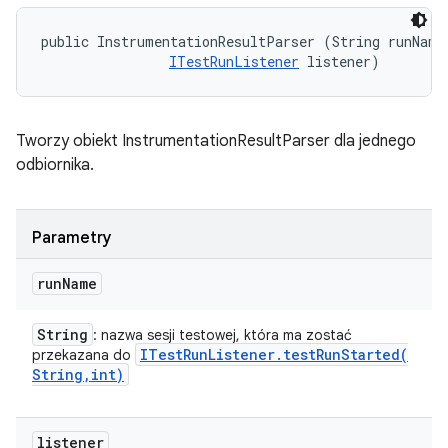
public InstrumentationResultParser (String runName,
ITestRunListener
 listener)
Tworzy obiekt InstrumentationResultParser dla jednego
odbiornika.
Parametry
run
Name
String
: nazwa sesji testowej, która ma zostać
ITest
Run
Listener
.
testRunStarted(
przekazana do
String
,
int)
listener