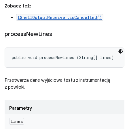
Zobacz też:
IShellOutputReceiver.isCancelled()
process
New
Lines
public void processNewLines (String[] lines)
Przetwarza dane wyjściowe testu z instrumentacją
z powłoki.
Parametry
lines