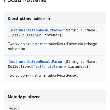
Podsumowanie
Konstruktory publiczne
Instrumentation
Result
Parser
(String run
Name
,
ITest
Run
Listener
listener)
Tworzy obiekt InstrumentationResultParser dla jednego
odbiornika.
Instrumentation
Result
Parser
(String run
Name
,
Collection<
ITest
Run
Listener
> listeners)
Tworzy obiekt InstrumentationResultParser.
Metody publiczne
void