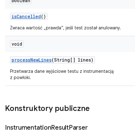
boolean
is
Cancelled
()
Zwraca wartość „prawda”, jeśli test został anulowany.
void
process
New
Lines
(String[] lines)
Przetwarza dane wyjściowe testu z instrumentacją
z powłoki.
Konstruktory publiczne
Instrumentation
Result
Parser