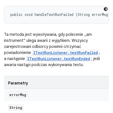
public void handleTestRunFailed (String errorMsg)
Ta metoda jest wywoływana, gdy polecenie „am
instrument” ulega awarii z wyjątkiem. Wszyscy
zarejestrowani odbiorcy powinni otrzymać
powiadomienie
ITestRunListener.testRunFailed
,
a następnie
ITestRunListener.testRunEnded
, jeśli
awaria nastąpi podczas wykonywania testu.
Parametry
error
Msg
String