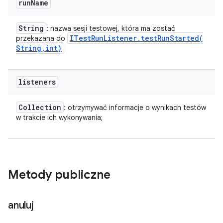
run
Name
String
: nazwa sesji testowej, która ma zostać
ITest
Run
Listener
.
testRunStarted(
przekazana do
String
,
int)
listeners
Collection
: otrzymywać informacje o wynikach testów
w trakcie ich wykonywania;
Metody publiczne
anuluj