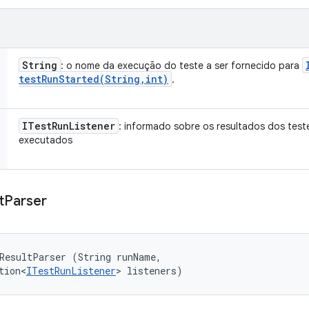
String
: o nome da execução do teste a ser fornecido para
testRunStarted(
String
,
int)
.
ITest
Run
Listener
: informado sobre os resultados dos test
executados
t
Parser
ResultParser (String runName, 

tion<
ITestRunListener
> listeners)