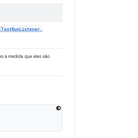
ITest
Run
Listener
.
es à medida que eles são