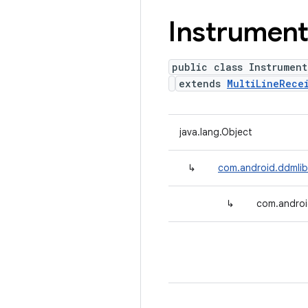
Instrument
public class Instrument
extends
MultiLineRece
java.lang.Object
↳
com.android.ddmlib.
↳
com.androi