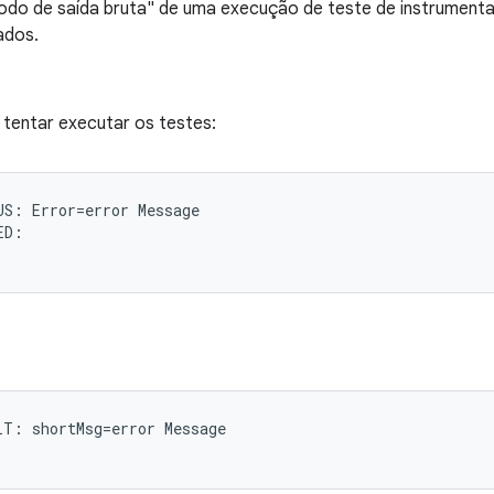
modo de saída bruta" de uma execução de teste de instrumenta
ados.
 tentar executar os testes:
S: Error=error Message

D:

T: shortMsg=error Message
