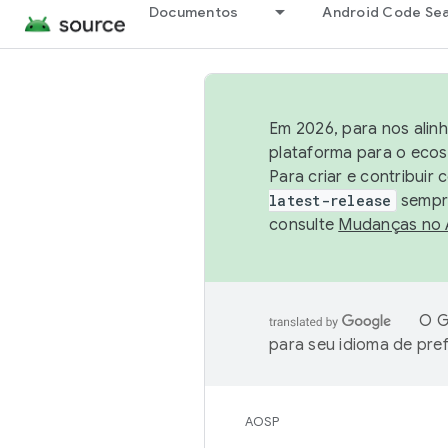
Documentos
Android Code Se
Em 2026, para nos alin
plataforma para o ecos
Para criar e contribuir
latest-release
sempre
consulte
Mudanças no
O G
para seu idioma de pre
AOSP