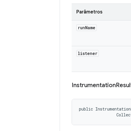
Parâmetros
run
Name
listener
Instrumentation
Resul
public Instrumentation
                Collec