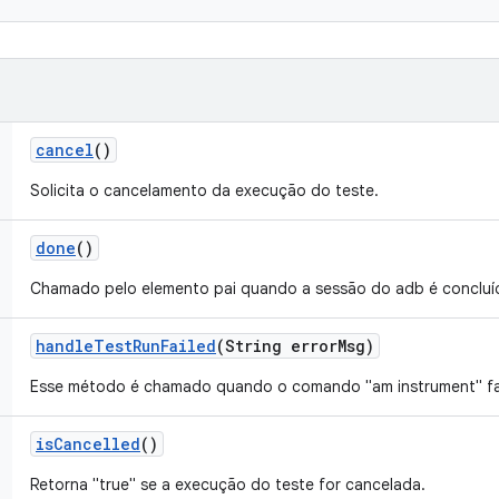
cancel
()
Solicita o cancelamento da execução do teste.
done
()
Chamado pelo elemento pai quando a sessão do adb é concluí
handle
Test
Run
Failed
(String error
Msg)
Esse método é chamado quando o comando "am instrument" f
is
Cancelled
()
Retorna "true" se a execução do teste for cancelada.