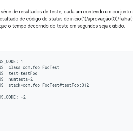
 série de resultados de teste, cada um contendo um conjunto 
esultado de código de status de início(1)/aprovação(0)/falha(-2
que o tempo decorrido do teste em segundos seja exibido.
S_CODE: 1

S: class=com.foo.FooTest

S: test=testFoo

S: numtests=2

S: stack=com.foo.FooTest#testFoo:312

S_CODE: -2
