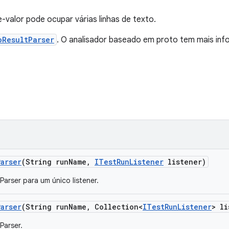
e-valor pode ocupar várias linhas de texto.
oResultParser
. O analisador baseado em proto tem mais in
Parser
(String run
Name
,
ITest
Run
Listener
listener)
Parser para um único listener.
Parser
(String run
Name
,
Collection<
ITest
Run
Listener
> li
Parser.