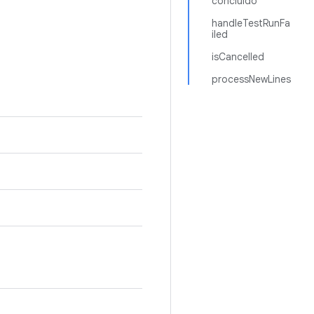
concluído
handleTestRunFa
iled
isCancelled
processNewLines