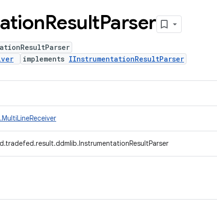
ation
Result
Parser
ationResultParser
iver
implements
IInstrumentationResultParser
MultiLineReceiver
d.tradefed.result.ddmlib.InstrumentationResultParser