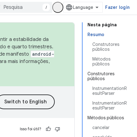
/
Fazer login
Nesta página
Resumo
tir a estabilidade da
Construtores
o e quarto trimestres.
públicos
 de manifesto
android-
Métodos
ara mais informações,
públicos
Construtores
públicos
InstrumentationR
esultParser
InstrumentationR
esultParser
Métodos públicos
cancelar
Isso foi útil?