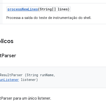
process
New
Lines
(String[] lines)
Processa a saída do teste de instrumentação do shell.
licos
t
Parser
ResultParser (String runName, 

unListener
 listener)
Parser para um único listener.