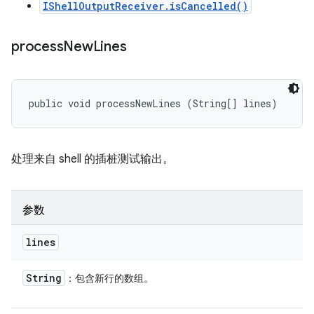
IShellOutputReceiver.isCancelled()
process
New
Lines
public void processNewLines (String[] lines)
处理来自 shell 的插桩测试输出。
参数
lines
String
：包含新行的数组。