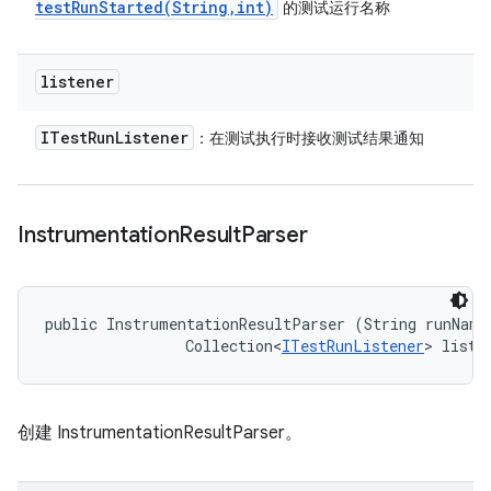
testRunStarted(
String
,
int)
的测试运行名称
listener
ITest
Run
Listener
：在测试执行时接收测试结果通知
Instrumentation
Result
Parser
public InstrumentationResultParser (String runName,
                Collection<
ITestRunListener
> liste
创建 InstrumentationResultParser。