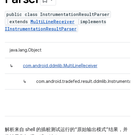
public class InstrumentationResultParser
extends
MultiLineReceiver
implements
IInstrumentationResultParser
java.lang.Object
↳
com.android.ddmlib.MultiLineReceiver
↳
com.android.tradefed.result.ddmlib.Instrumentati
解析来自 shell 的插桩测试运行的“原始输出模式”结果，并