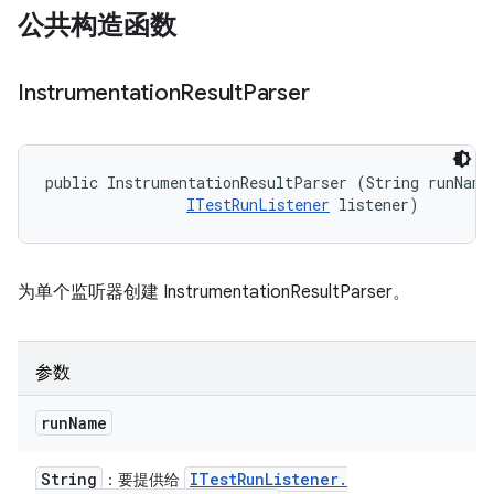
公共构造函数
Instrumentation
Result
Parser
public InstrumentationResultParser (String runName,
ITestRunListener
 listener)
为单个监听器创建 InstrumentationResultParser。
参数
run
Name
String
ITest
Run
Listener
.
：要提供给