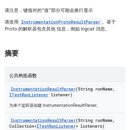
请注意，键值对的“值”部分可能会换行显示
请改用
InstrumentationProtoResultParser
。基于
Proto 的解析器包含其他 信息，例如 logcat 消息。
摘要
公共构造函数
Instrumentation
Result
Parser
(String run
Name
,
ITest
Run
Listener
listener)
为单个监听器创建 InstrumentationResultParser。
Instrumentation
Result
Parser
(String run
Name
,
Collection<
ITest
Run
Listener
> listeners)