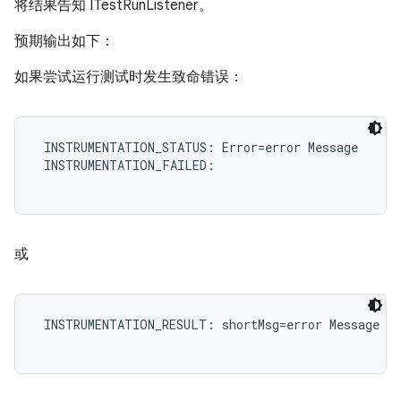
将结果告知 ITestRunListener。
预期输出如下：
如果尝试运行测试时发生致命错误：
 INSTRUMENTATION_STATUS: Error=error Message

 INSTRUMENTATION_FAILED:

或
 INSTRUMENTATION_RESULT: shortMsg=error Message
