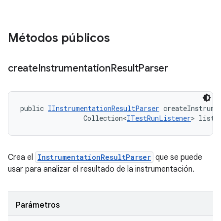
Métodos públicos
create
Instrumentation
Result
Parser
public 
IInstrumentationResultParser
 createInstrume
                Collection<
ITestRunListener
> liste
Crea el
InstrumentationResultParser
que se puede
usar para analizar el resultado de la instrumentación.
Parámetros