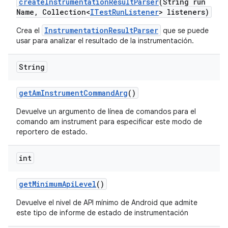
create
Instrumentation
Result
Parser
(String run
Name
,
Collection<
ITest
Run
Listener
> listeners)
InstrumentationResultParser
Crea el
que se puede
usar para analizar el resultado de la instrumentación.
String
get
Am
Instrument
Command
Arg
()
Devuelve un argumento de línea de comandos para el
comando am instrument para especificar este modo de
reportero de estado.
int
get
Minimum
Api
Level
()
Devuelve el nivel de API mínimo de Android que admite
este tipo de informe de estado de instrumentación