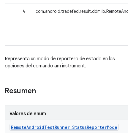
↳
com.android.tradefed.result.ddmlib.RemoteAndr
Representa un modo de reportero de estado en las
opciones del comando am instrument.
Resumen
Valores de enum
Remote
Android
Test
Runner
.
Status
Reporter
Mode