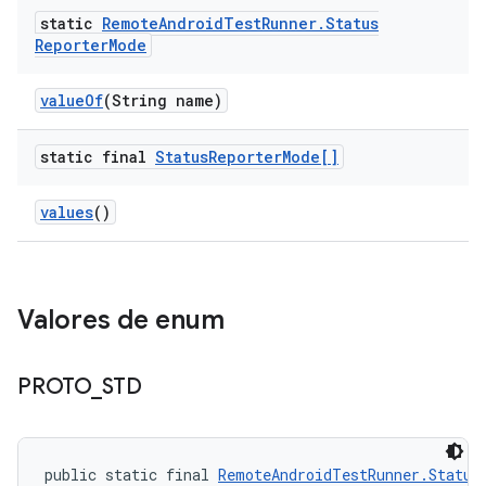
static
Remote
Android
Test
Runner
.
Status
Reporter
Mode
value
Of
(String name)
static final
Status
Reporter
Mode[]
values
()
Valores de enum
PROTO
_
STD
public static final 
RemoteAndroidTestRunner.Status