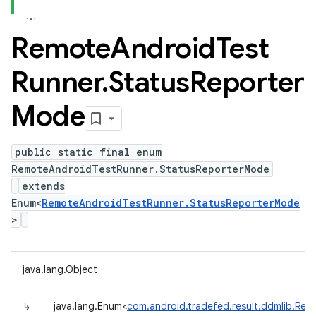
Remote
Android
Test
Runner
.
Status
Reporter
Mode
public static final enum
RemoteAndroidTestRunner.StatusReporterMode
extends
Enum<
RemoteAndroidTestRunner.StatusReporterMode
>
java.lang.Object
↳
java.lang.Enum<
com.android.tradefed.result.ddmlib.Re