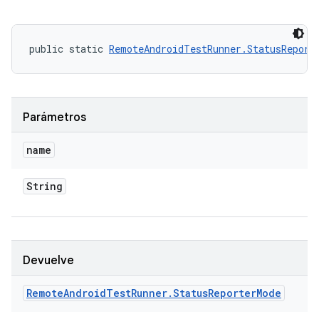
public static 
RemoteAndroidTestRunner.StatusReport
Parámetros
name
String
Devuelve
Remote
Android
Test
Runner
.
Status
Reporter
Mode