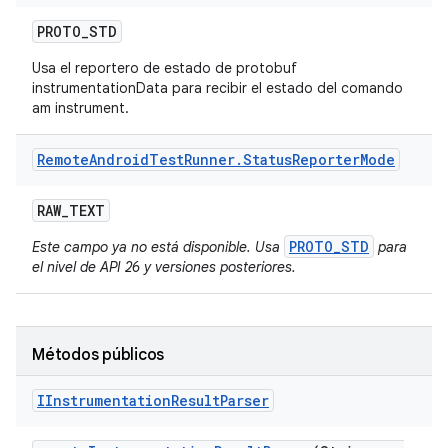
PROTO
_
STD
Usa el reportero de estado de protobuf
instrumentationData para recibir el estado del comando
am instrument.
Remote
Android
Test
Runner
.
Status
Reporter
Mode
RAW
_
TEXT
PROTO_STD
Este campo ya no está disponible. Usa
para
el nivel de API 26 y versiones posteriores.
Métodos públicos
IInstrumentation
Result
Parser