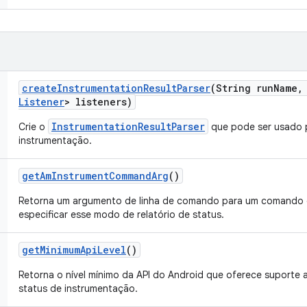
create
Instrumentation
Result
Parser
(String run
Name
,
Listener
> listeners)
InstrumentationResultParser
Crie o
que pode ser usado p
instrumentação.
get
Am
Instrument
Command
Arg
()
Retorna um argumento de linha de comando para um comando 
especificar esse modo de relatório de status.
get
Minimum
Api
Level
()
Retorna o nível mínimo da API do Android que oferece suporte a
status de instrumentação.