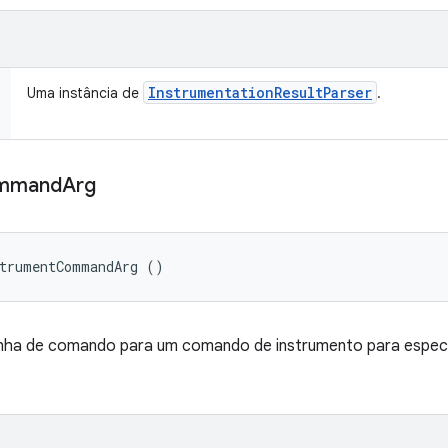
Instrumentation
Result
Parser
Uma instância de
.
mmand
Arg
strumentCommandArg ()
inha de comando para um comando de instrumento para espec