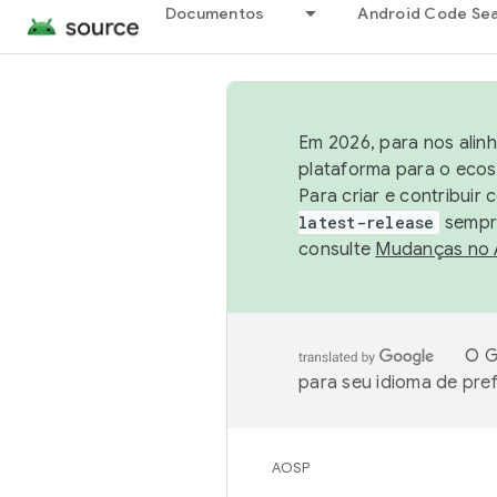
Documentos
Android Code Se
Em 2026, para nos alin
plataforma para o ecos
Para criar e contribuir
latest-release
sempre
consulte
Mudanças no
O G
para seu idioma de pre
AOSP