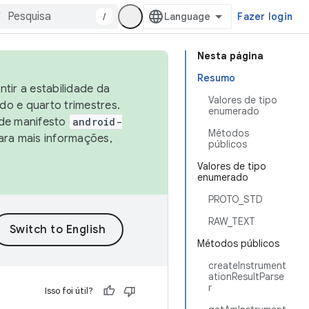
/
Fazer login
Nesta página
Resumo
tir a estabilidade da
Valores de tipo
o e quarto trimestres.
enumerado
 de manifesto
android-
Métodos
ara mais informações,
públicos
Valores de tipo
enumerado
PROTO_STD
RAW_TEXT
Métodos públicos
createInstrument
ationResultParse
r
Isso foi útil?