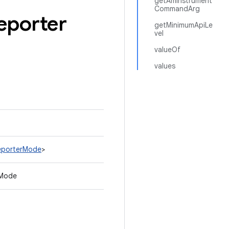
getAmInstrument
CommandArg
eporter
getMinimumApiLe
vel
valueOf
values
ReporterMode
>
rMode