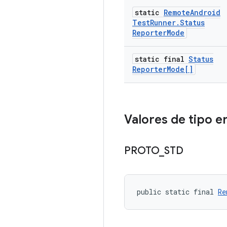
static
Remote
Android
Test
Runner
.
Status
Reporter
Mode
static final
Status
Reporter
Mode[]
Valores de tipo 
PROTO
_
STD
public static final 
Re