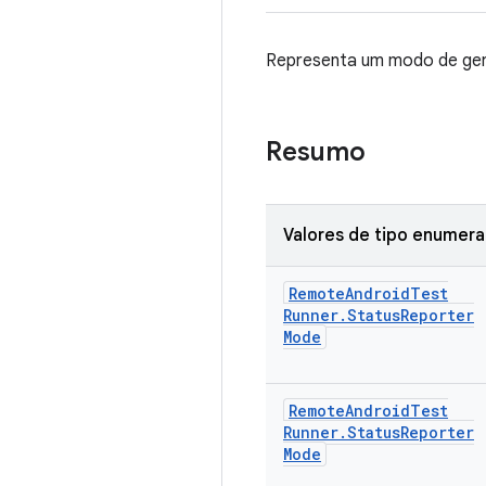
Representa um modo de gera
Resumo
Valores de tipo enumer
Remote
Android
Test
Runner
.
Status
Reporter
Mode
Remote
Android
Test
Runner
.
Status
Reporter
Mode