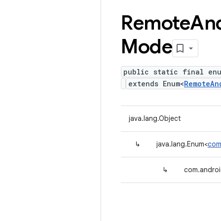
Remote
An
Mode
public static final en
extends Enum<
RemoteAn
java.lang.Object
↳
java.lang.Enum<
com
↳
com.androi