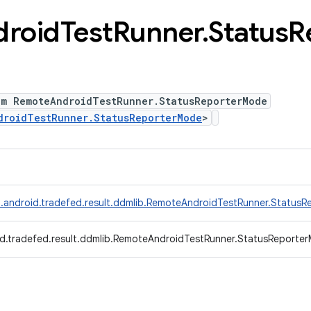
droid
Test
Runner
.
Status
R
um RemoteAndroidTestRunner.StatusReporterMode
droidTestRunner.StatusReporterMode
>
.android.tradefed.result.ddmlib.RemoteAndroidTestRunner.Status
d.tradefed.result.ddmlib.RemoteAndroidTestRunner.StatusReporte