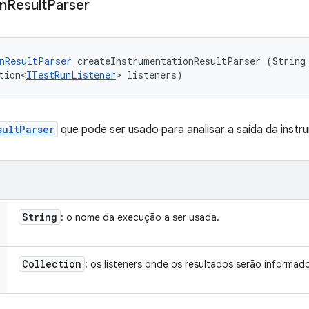
n
Result
Parser
nResultParser
 createInstrumentationResultParser (String 
tion<
ITestRunListener
> listeners)
sultParser
que pode ser usado para analisar a saída da inst
String
: o nome da execução a ser usada.
Collection
: os listeners onde os resultados serão informad