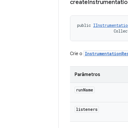
create
Instrumentatio
public 
IInstrumentatio
                Collec
Crie o
InstrumentationRe
Parâmetros
run
Name
listeners