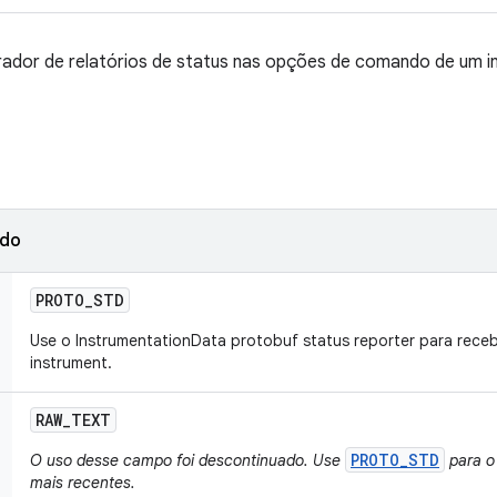
dor de relatórios de status nas opções de comando de um i
ado
PROTO
_
STD
Use o InstrumentationData protobuf status reporter para rec
instrument.
RAW
_
TEXT
PROTO_STD
O uso desse campo foi descontinuado. Use
para o 
mais recentes.