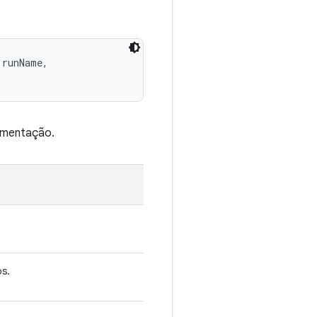
runName, 

rumentação.
os.