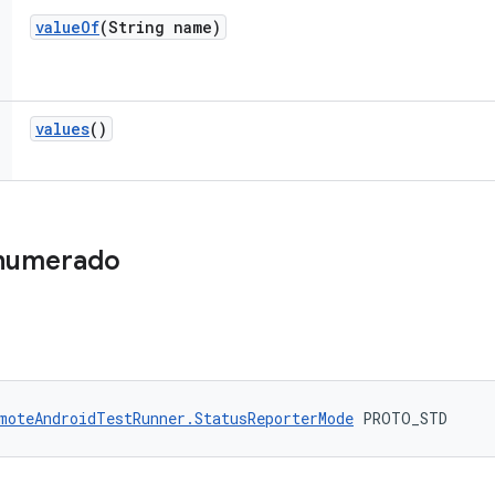
value
Of
(String name)
values
()
enumerado
moteAndroidTestRunner.StatusReporterMode
 PROTO_STD