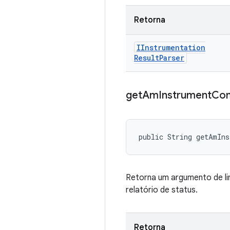
Retorna
IInstrumentation
Result
Parser
get
Am
Instrument
Co
public String getAmIn
Retorna um argumento de l
relatório de status.
Retorna