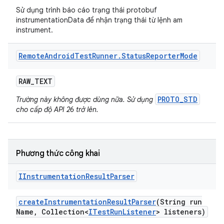
Sử dụng trình báo cáo trạng thái protobuf
instrumentationData để nhận trạng thái từ lệnh am
instrument.
Remote
Android
Test
Runner
.
Status
Reporter
Mode
RAW
_
TEXT
PROTO_STD
Trường này không được dùng nữa. Sử dụng
cho cấp độ API 26 trở lên.
Phương thức công khai
IInstrumentation
Result
Parser
create
Instrumentation
Result
Parser
(String run
Name
,
Collection<
ITest
Run
Listener
> listeners)