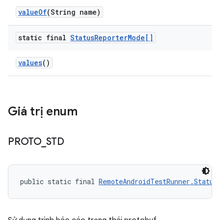
value
Of
(String name)
static final
Status
Reporter
Mode[]
values
()
Giá trị enum
PROTO
_
STD
public static final 
RemoteAndroidTestRunner.Status