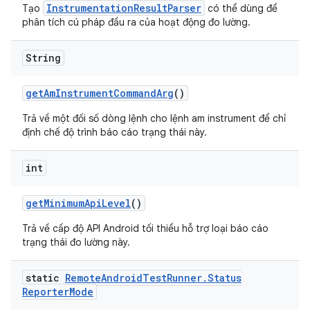
InstrumentationResultParser
Tạo
có thể dùng để
phân tích cú pháp đầu ra của hoạt động đo lường.
String
get
Am
Instrument
Command
Arg
()
Trả về một đối số dòng lệnh cho lệnh am instrument để chỉ
định chế độ trình báo cáo trạng thái này.
int
get
Minimum
Api
Level
()
Trả về cấp độ API Android tối thiểu hỗ trợ loại báo cáo
trạng thái đo lường này.
static
Remote
Android
Test
Runner
.
Status
Reporter
Mode