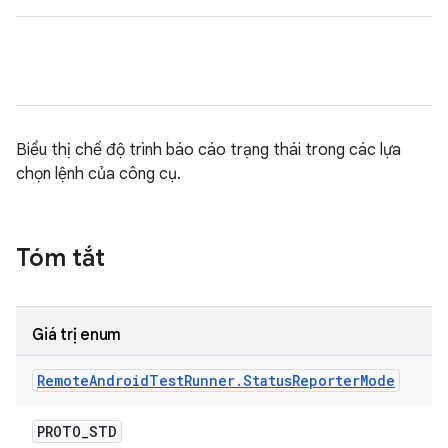
Biểu thị chế độ trình báo cáo trạng thái trong các lựa
chọn lệnh của công cụ.
Tóm tắt
Giá trị enum
Remote
Android
Test
Runner
.
Status
Reporter
Mode
PROTO
_
STD