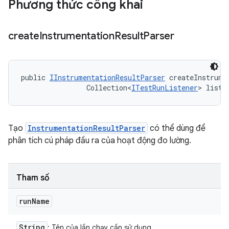
Phương thức công khai
create
Instrumentation
Result
Parser
public 
IInstrumentationResultParser
 createInstrume
                Collection<
ITestRunListener
> liste
Tạo
InstrumentationResultParser
có thể dùng để
phân tích cú pháp đầu ra của hoạt động đo lường.
Tham số
run
Name
String
: Tên của lần chạy cần sử dụng.