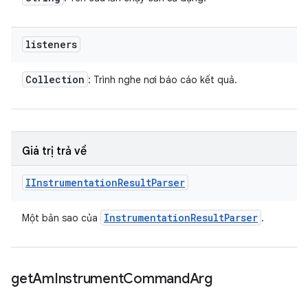
listeners
Collection
: Trình nghe nơi báo cáo kết quả.
Giá trị trả về
IInstrumentation
Result
Parser
Instrumentation
Result
Parser
Một bản sao của
.
get
Am
Instrument
Command
Arg