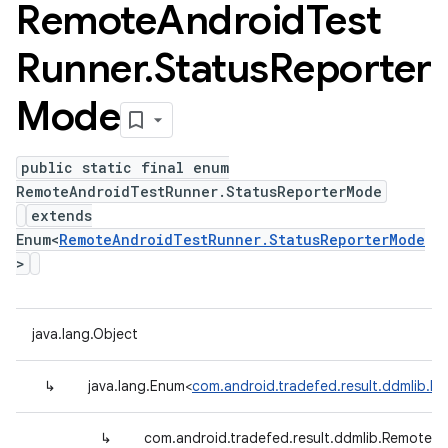
Remote
Android
Test
Runner
.
Status
Reporter
Mode
public static final enum
RemoteAndroidTestRunner.StatusReporterMode
extends
Enum<
RemoteAndroidTestRunner.StatusReporterMode
>
java.lang.Object
↳
java.lang.Enum<
com.android.tradefed.result.ddmlib.
↳
com.android.tradefed.result.ddmlib.RemoteA