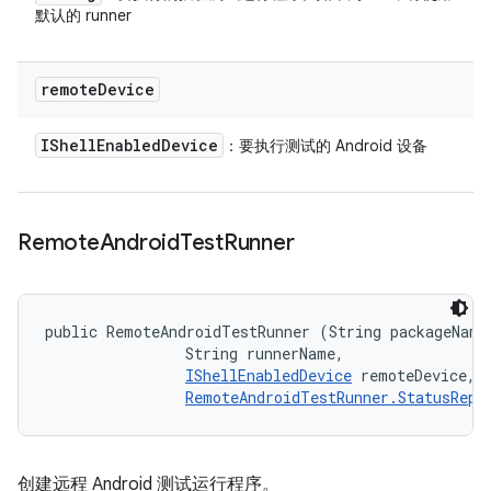
默认的 runner
remote
Device
IShell
Enabled
Device
：要执行测试的 Android 设备
Remote
Android
Test
Runner
public RemoteAndroidTestRunner (String packageName,
                String runnerName, 

IShellEnabledDevice
 remoteDevice, 

RemoteAndroidTestRunner.StatusRepo
创建远程 Android 测试运行程序。