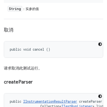
String
：实参的值
取消
public void cancel ()
请求取消此测试运行。
create
Parser
public 
IInstrumentationResultParser
 createParser (
                Collection<
ITestRunListener
> liste