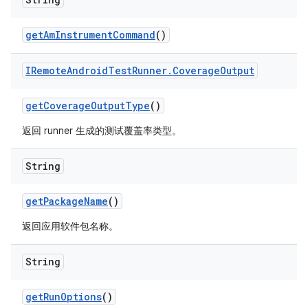
get
Am
Instrument
Command
()
IRemote
Android
Test
Runner
.
Coverage
Output
get
Coverage
Output
Type
()
返回 runner 生成的测试覆盖率类型。
String
get
Package
Name
()
返回应用软件包名称。
String
get
Run
Options
()