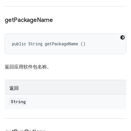
get
Package
Name
public String getPackageName ()
返回应用软件包名称。
返回
String