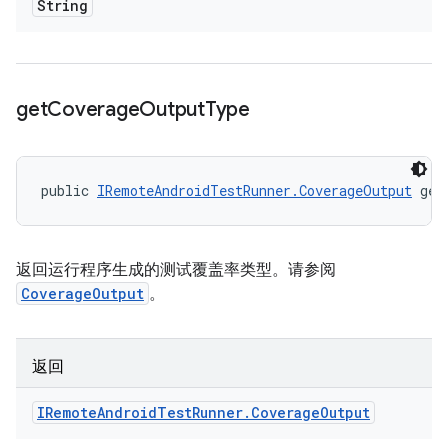
String
get
Coverage
Output
Type
public 
IRemoteAndroidTestRunner.CoverageOutput
 get
返回运行程序生成的测试覆盖率类型。请参阅
CoverageOutput
。
返回
IRemote
Android
Test
Runner
.
Coverage
Output