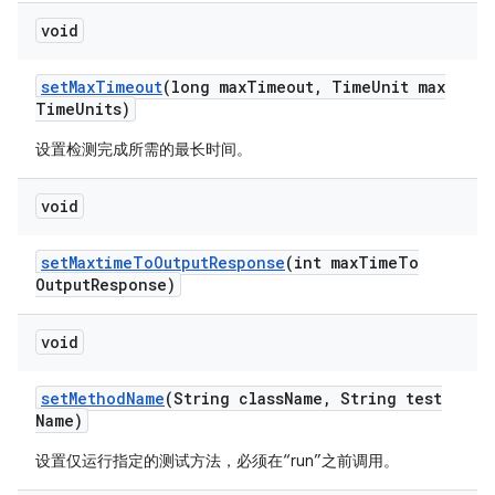
void
set
Max
Timeout
(long max
Timeout
,
Time
Unit max
Time
Units)
设置检测完成所需的最长时间。
void
set
Maxtime
To
Output
Response
(int max
Time
To
Output
Response)
void
set
Method
Name
(String class
Name
,
String test
Name)
设置仅运行指定的测试方法，必须在“run”之前调用。