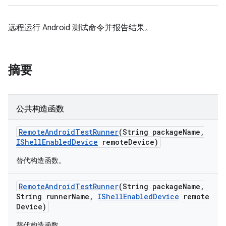
远程运行 Android 测试命令并报告结果。
摘要
公共构造函数
Remote
Android
Test
Runner
(String package
Name
,
IShell
Enabled
Device
remote
Device)
替代构造函数。
Remote
Android
Test
Runner
(String package
Name
,
String runner
Name
,
IShell
Enabled
Device
remote
Device)
替代构造函数。