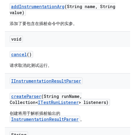
add
Instrumentation
Arg
(String name
,
String
value)
添加了要包含在插桩命令中的实参。
void
cancel
()
请求取消此测试运行。
IInstrumentation
Result
Parser
create
Parser
(String run
Name
,
Collection<
ITest
Run
Listener
> listeners)
创建将用于解析插桩输出的
InstrumentationResultParser
。
String