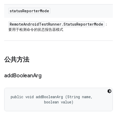
status
Reporter
Mode
Remote
Android
Test
Runner
.
Status
Reporter
Mode
：
要用于检测命令的状态报告器模式
公共方法
add
Boolean
Arg
public void addBooleanArg (String name, 

                boolean value)