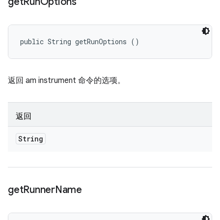
get
Run
Options
public String getRunOptions ()
返回 am instrument 命令的选项。
返回
String
get
Runner
Name