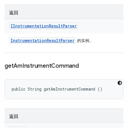
返回
IInstrumentation
Result
Parser
Instrumentation
Result
Parser
的实例。
get
Am
Instrument
Command
public String getAmInstrumentCommand ()
返回