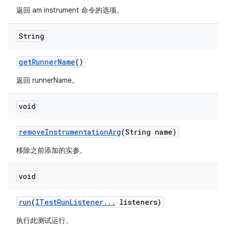
返回 am instrument 命令的选项。
String
get
Runner
Name
()
返回 runnerName。
void
remove
Instrumentation
Arg
(String name)
移除之前添加的实参。
void
run
(
ITest
Run
Listener
.
.
.
listeners)
执行此测试运行。