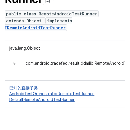
public class RemoteAndroidTestRunner
extends Object
implements
IRemoteAndroidTestRunner
java.lang.Object
↳
com.android.tradefed.result.ddmlib.RemoteAndroidTe
已知的直接子类
AndroidTestOrchestratorRemoteTestRunner
、
DefaultRemoteAndroidTestRunner