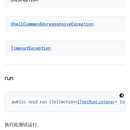
Shell
Command
Unresponsive
Exception
Timeout
Exception
run
public void run (Collection<
ITestRunListener
> list
执行此测试运行。