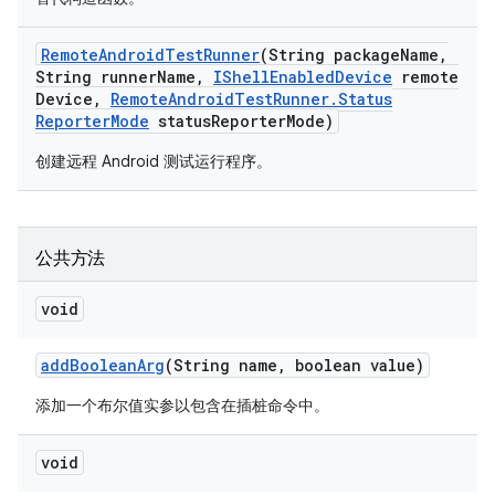
Remote
Android
Test
Runner
(String package
Name
,
String runner
Name
,
IShell
Enabled
Device
remote
Device
,
Remote
Android
Test
Runner
.
Status
Reporter
Mode
status
Reporter
Mode)
创建远程 Android 测试运行程序。
公共方法
void
add
Boolean
Arg
(String name
,
boolean value)
添加一个布尔值实参以包含在插桩命令中。
void