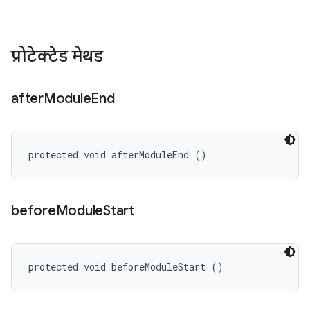
प्रोटेक्टेड मेथड
after
Module
End
protected void afterModuleEnd ()
before
Module
Start
protected void beforeModuleStart ()