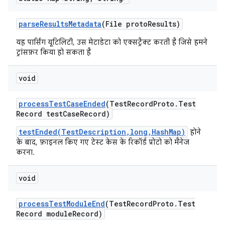
parse
Results
Metadata
(File proto
Results)
यह पार्सिंग यूटिलिटी, उस मेटाडेटा को एक्सट्रैक्ट करती है जिसे हमने
ट्रांसफ़र किया हो सकता है
void
process
Test
Case
Ended
(Test
Record
Proto
.
Test
Record test
Case
Record)
testEnded(TestDescription,long,HashMap)
होने
के बाद, फ़ाइनल किए गए टेस्ट केस के रिकॉर्ड प्रोटो को मैनेज
करना.
void
process
Test
Module
End
(Test
Record
Proto
.
Test
Record module
Record)