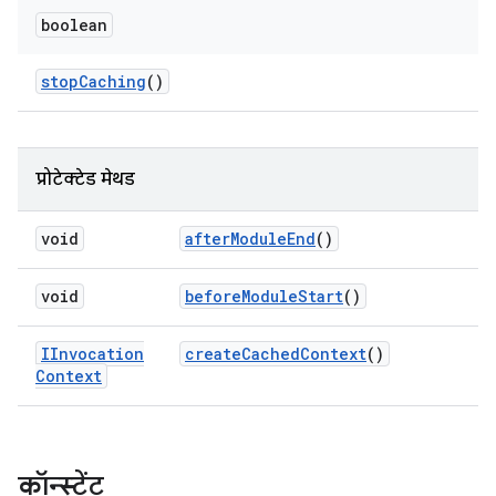
boolean
stop
Caching
()
प्रोटेक्टेड मेथड
void
after
Module
End
()
void
before
Module
Start
()
IInvocation
create
Cached
Context
()
Context
कॉन्स्टेंट