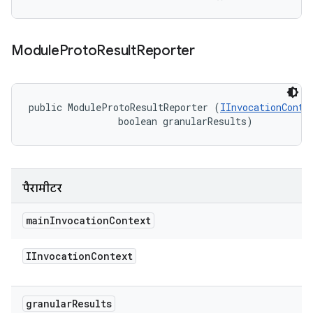
Module
Proto
Result
Reporter
public ModuleProtoResultReporter (
IInvocationConte
                boolean granularResults)
पैरामीटर
main
Invocation
Context
IInvocation
Context
granular
Results