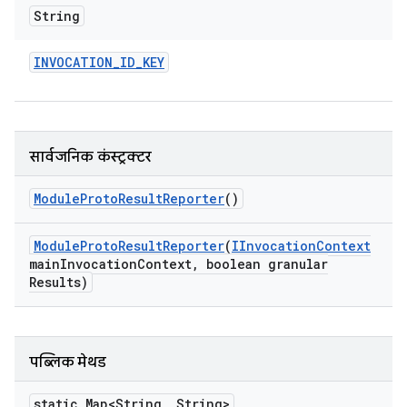
String
INVOCATION
_
ID
_
KEY
सार्वजनिक कंस्ट्रक्टर
Module
Proto
Result
Reporter
()
Module
Proto
Result
Reporter
(
IInvocation
Context
main
Invocation
Context
,
boolean granular
Results)
पब्लिक मेथड
static Map<String
,
String>