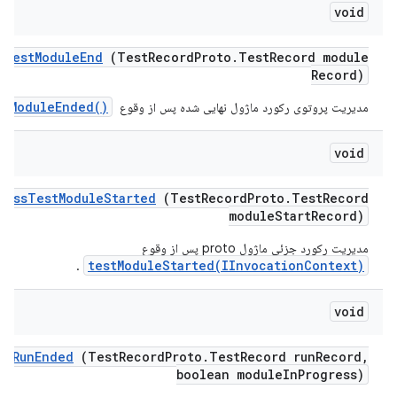
void
s
Test
Module
End
(Test
Record
Proto
.
Test
Record module
Record)
stModuleEnded()
مدیریت پروتوی رکورد ماژول نهایی شده پس از وقوع
‎.
void
cess
Test
Module
Started
(Test
Record
Proto
.
Test
Record
module
Start
Record)
مدیریت رکورد جزئی ماژول proto پس از وقوع
testModuleStarted(IInvocationContext)
.
void
st
Run
Ended
(Test
Record
Proto
.
Test
Record run
Record
,
boolean module
In
Progress)