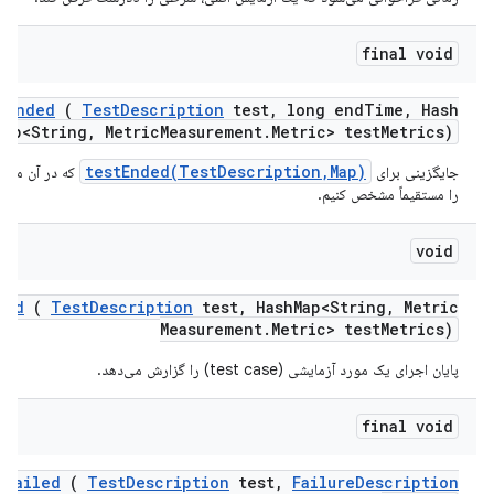
final void
t
Ended
(
Test
Description
test
,
long end
Time
,
Hash
Map<String
,
Metric
Measurement
.
Metric> test
Metrics)
testEnded(TestDescription,Map)
جایگزینی برای
که در آن می‌تو
را مستقیماً مشخص کنیم.
void
ded
(
Test
Description
test
,
Hash
Map<String
,
Metric
Measurement
.
Metric> test
Metrics)
پایان اجرای یک مورد آزمایشی (test case) را گزارش می‌دهد.
final void
t
Failed
(
Test
Description
test
,
Failure
Description