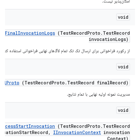
امکان‌پذیر نیست.
void
ss
Final
Invocation
Logs
(Test
Record
Proto
.
Test
Record
invocation
Logs)
از رکورد فراخوانی برای ارسال تک تک تمام لاگ‌های نهایی فراخوانی استفاده کنید.
void
nal
Proto
(Test
Record
Proto
.
Test
Record final
Record)
مدیریت نمونه اولیه نهایی با تمام نتایج.
void
rocess
Start
Invocation
(Test
Record
Proto
.
Test
Record
vocation
Start
Record
,
IInvocation
Context
invocation
Context)