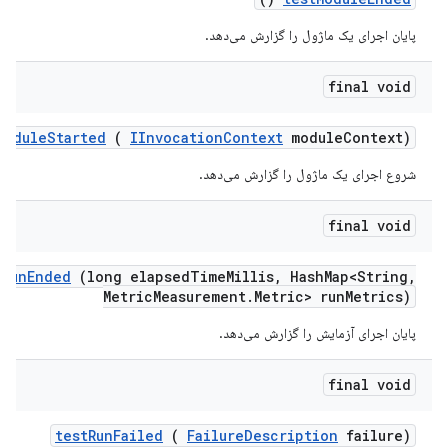
پایان اجرای یک ماژول را گزارش می‌دهد.
final void
Module
Started
(
IInvocation
Context
module
Context)
شروع اجرای یک ماژول را گزارش می‌دهد.
final void
t
Run
Ended
(long elapsed
Time
Millis
,
Hash
Map<String
,
Metric
Measurement
.
Metric> run
Metrics)
پایان اجرای آزمایش را گزارش می‌دهد.
final void
test
Run
Failed
(
Failure
Description
failure)