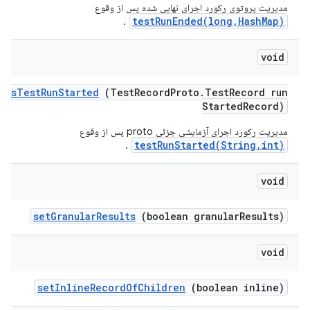
مدیریت پروتوی رکورد اجرای نهایی شده پس از وقوع
testRunEnded(long,HashMap)
.
void
ess
Test
Run
Started
(Test
Record
Proto
.
Test
Record run
Started
Record)
مدیریت رکورد اجرای آزمایشی جزئی proto پس از وقوع
testRunStarted(String,int)
.
void
set
Granular
Results
(boolean granular
Results)
void
set
Inline
Record
Of
Children
(boolean inline)