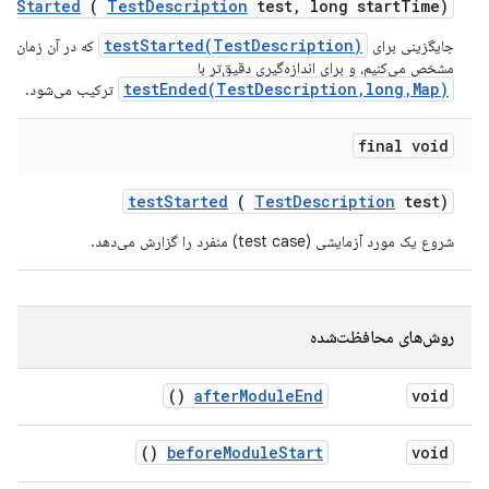
st
Started
(
Test
Description
test
,
long start
Time)
testStarted(TestDescription)
جایگزینی برای
که در آن زمان شر
مشخص می‌کنیم، و برای اندازه‌گیری دقیق‌تر با
testEnded(TestDescription,long,Map)
ترکیب می‌شود.
final void
test
Started
(
Test
Description
test)
شروع یک مورد آزمایشی (test case) منفرد را گزارش می‌دهد.
روش‌های محافظت‌شده
()
after
Module
End
void
()
before
Module
Start
void