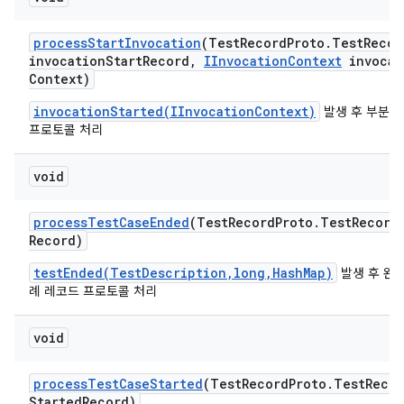
process
Start
Invocation
(Test
Record
Proto
.
Test
Recor
invocation
Start
Record
,
IInvocation
Context
invocat
Context)
invocationStarted(IInvocationContext)
발생 후 부분 
프로토콜 처리
void
process
Test
Case
Ended
(Test
Record
Proto
.
Test
Record
Record)
testEnded(TestDescription,long,HashMap)
발생 후 완
례 레코드 프로토콜 처리
void
process
Test
Case
Started
(Test
Record
Proto
.
Test
Recor
Started
Record)