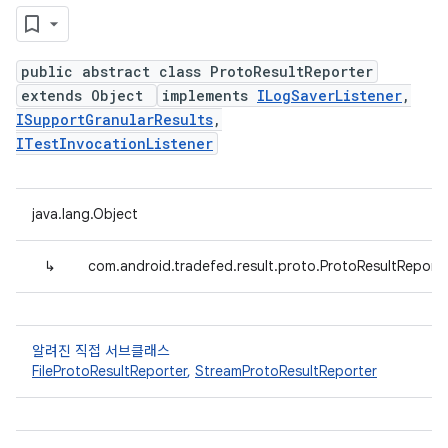
public abstract class ProtoResultReporter
extends Object
implements
ILogSaverListener
,
ISupportGranularResults
,
ITestInvocationListener
java.lang.Object
↳
com.android.tradefed.result.proto.ProtoResultReport
알려진 직접 서브클래스
FileProtoResultReporter
,
StreamProtoResultReporter