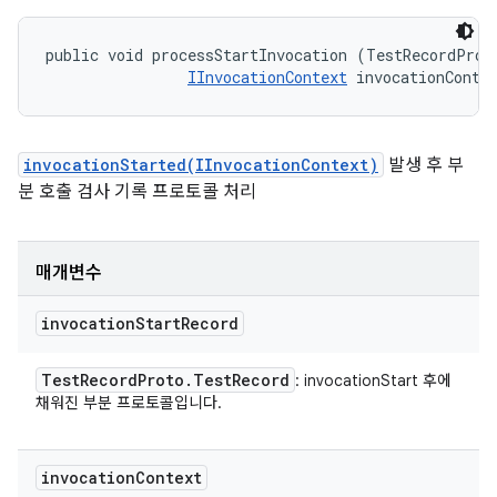
public void processStartInvocation (TestRecordProto
IInvocationContext
 invocationConte
invocationStarted(IInvocationContext)
발생 후 부
분 호출 검사 기록 프로토콜 처리
매개변수
invocation
Start
Record
Test
Record
Proto
.
Test
Record
: invocationStart 후에
채워진 부분 프로토콜입니다.
invocation
Context