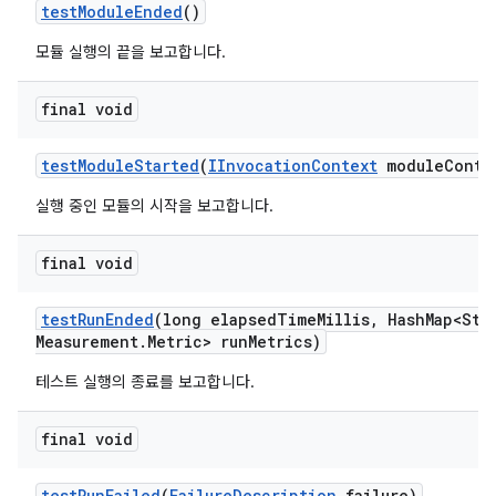
test
Module
Ended
()
모듈 실행의 끝을 보고합니다.
final void
test
Module
Started
(
IInvocation
Context
module
Conte
실행 중인 모듈의 시작을 보고합니다.
final void
test
Run
Ended
(long elapsed
Time
Millis
,
Hash
Map<Str
Measurement
.
Metric> run
Metrics)
테스트 실행의 종료를 보고합니다.
final void
test
Run
Failed
(
Failure
Description
failure)