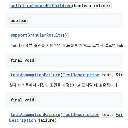
set
Inline
Record
Of
Children
(boolean inline)
boolean
support
Granular
Results
()
리포터가 세부 결과를 지원하면 True를 반환하고, 그렇지 않으면 Fals
final void
test
Assumption
Failure
(
Test
Description
test
,
Strin
원자 테스트에서 거짓인 조건을 가정한다고 표시할 때 호출됩니다.
final void
test
Assumption
Failure
(
Test
Description
test
,
Failu
Description
failure)