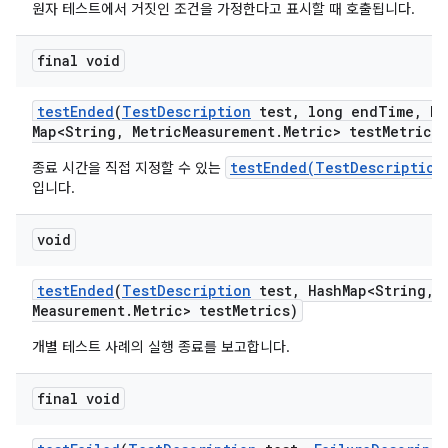
원자 테스트에서 거짓인 조건을 가정한다고 표시할 때 호출됩니다.
final void
test
Ended
(
Test
Description
test
,
long end
Time
,
Ha
Map<String
,
Metric
Measurement
.
Metric> test
Metrics)
testEnded(TestDescription
종료 시간을 직접 지정할 수 있는
입니다.
void
test
Ended
(
Test
Description
test
,
Hash
Map<String
,
M
Measurement
.
Metric> test
Metrics)
개별 테스트 사례의 실행 종료를 보고합니다.
final void