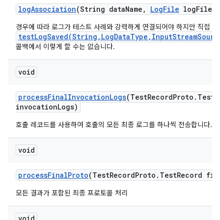
log
Association
(String data
Name
,
Log
File
log
File)
경우에 따라 로그가 테스트 사례와 강력하게 연결되어야 하지만 직접
testLogSaved(String,LogDataType,InputStreamSourc
콜백에서 이렇게 할 수는 없습니다.
void
process
Final
Invocation
Logs
(Test
Record
Proto
.
Test
R
invocation
Logs)
호출 레코드를 사용하여 호출의 모든 최종 로그를 하나씩 전송합니다.
void
process
Final
Proto
(Test
Record
Proto
.
Test
Record fin
모든 결과가 포함된 최종 프로토콜 처리
void