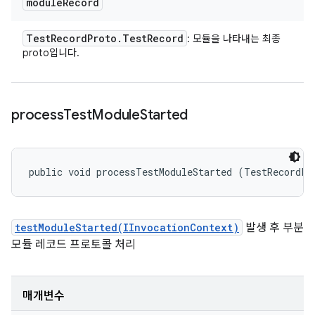
module
Record
Test
Record
Proto
.
Test
Record
: 모듈을 나타내는 최종
proto입니다.
process
Test
Module
Started
public void processTestModuleStarted (TestRecordPr
testModuleStarted(IInvocationContext)
발생 후 부분
모듈 레코드 프로토콜 처리
매개변수