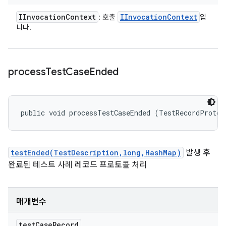
IInvocation
Context
IInvocation
Context
: 호출
입
니다.
process
Test
Case
Ended
public void processTestCaseEnded (TestRecordProto.
testEnded(TestDescription,long,HashMap)
발생 후
완료된 테스트 사례 레코드 프로토콜 처리
매개변수
test
Case
Record