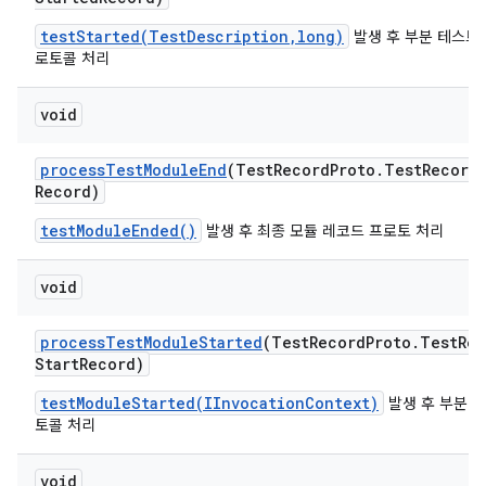
testStarted(TestDescription,long)
발생 후 부분 테스트 
로토콜 처리
void
process
Test
Module
End
(Test
Record
Proto
.
Test
Record
Record)
testModuleEnded()
발생 후 최종 모듈 레코드 프로토 처리
void
process
Test
Module
Started
(Test
Record
Proto
.
Test
Rec
Start
Record)
testModuleStarted(IInvocationContext)
발생 후 부분 
토콜 처리
void