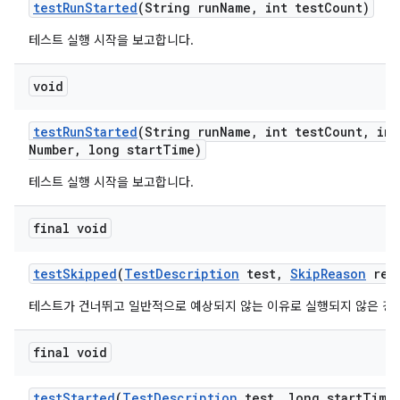
test
Run
Started
(String run
Name
,
int test
Count)
테스트 실행 시작을 보고합니다.
void
test
Run
Started
(String run
Name
,
int test
Count
,
int
Number
,
long start
Time)
테스트 실행 시작을 보고합니다.
final void
test
Skipped
(
Test
Description
test
,
Skip
Reason
rea
테스트가 건너뛰고 일반적으로 예상되지 않는 이유로 실행되지 않은 경
final void
test
Started
(
Test
Description
test
,
long start
Time