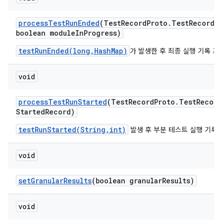
process
Test
Run
Ended
(Test
Record
Proto
.
Test
Record 
boolean module
In
Progress)
testRunEnded(long,HashMap)
가 발생한 후 최종 실행 기록 
void
process
Test
Run
Started
(Test
Record
Proto
.
Test
Record
Started
Record)
testRunStarted(String,int)
발생 후 부분 테스트 실행 기록
void
set
Granular
Results
(boolean granular
Results)
void