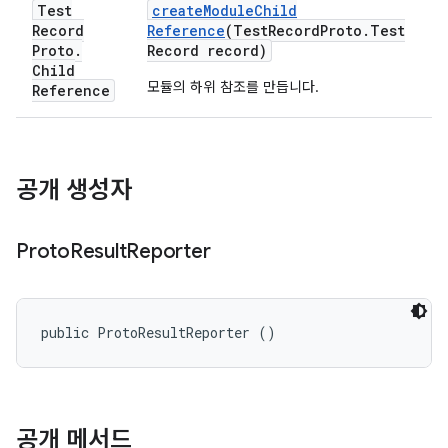
Test
create
Module
Child
Record
Reference
(Test
Record
Proto
.
Test
Proto
.
Record record)
Child
모듈의 하위 참조를 만듭니다.
Reference
공개 생성자
Proto
Result
Reporter
public ProtoResultReporter ()
공개 메서드