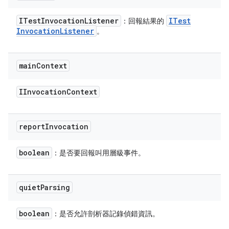
ITest
Invocation
Listener
ITest
：回報結果的
Invocation
Listener
。
main
Context
IInvocation
Context
report
Invocation
boolean
：是否要回報叫用層級事件。
quiet
Parsing
boolean
：是否允許剖析器記錄偵錯資訊。