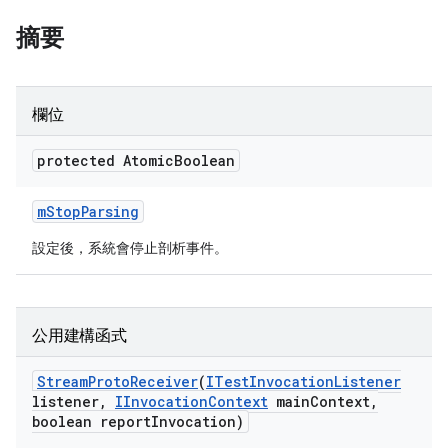
摘要
欄位
protected Atomic
Boolean
m
Stop
Parsing
設定後，系統會停止剖析事件。
公用建構函式
Stream
Proto
Receiver
(
ITest
Invocation
Listener
listener
,
IInvocation
Context
main
Context
,
boolean report
Invocation)