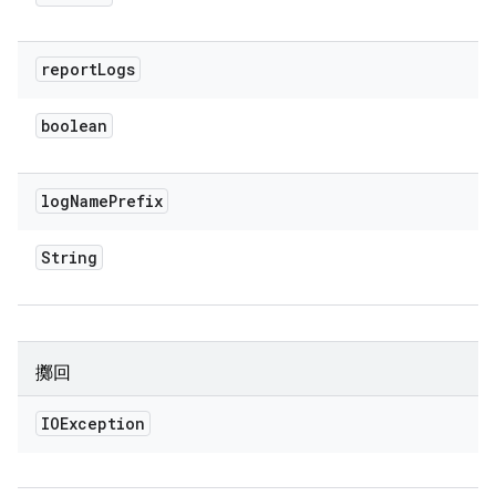
report
Logs
boolean
log
Name
Prefix
String
擲回
IOException