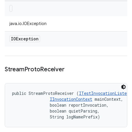
java.io.IOException
IOException
Stream
Proto
Receiver
public StreamProtoReceiver (
ITestInvocationListene
IInvocationContext
 mainContext, 

                boolean reportInvocation, 

                boolean quietParsing, 

                String logNamePrefix)