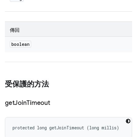
傳回
boolean
受保護的方法
get
Join
Timeout
protected long getJoinTimeout (long millis)