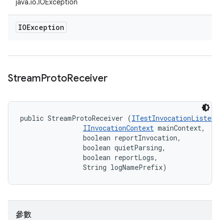
java.io.IOException
IOException
Stream
Proto
Receiver
public StreamProtoReceiver (
ITestInvocationListene
IInvocationContext
 mainContext, 

                boolean reportInvocation, 

                boolean quietParsing, 

                boolean reportLogs, 

                String logNamePrefix)
參數