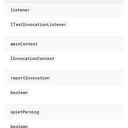
listener
ITest
Invocation
Listener
main
Context
IInvocation
Context
report
Invocation
boolean
quiet
Parsing
boolean