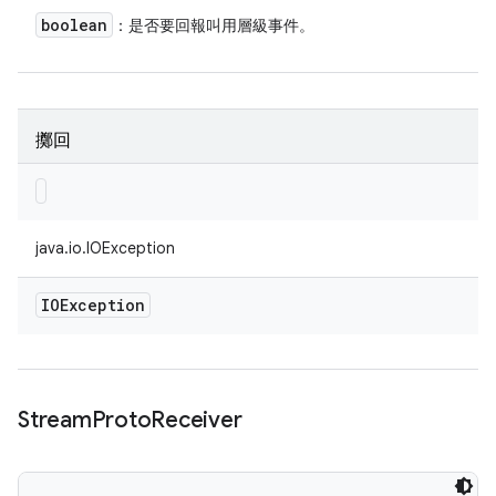
boolean
：是否要回報叫用層級事件。
擲回
java.io.IOException
IOException
Stream
Proto
Receiver