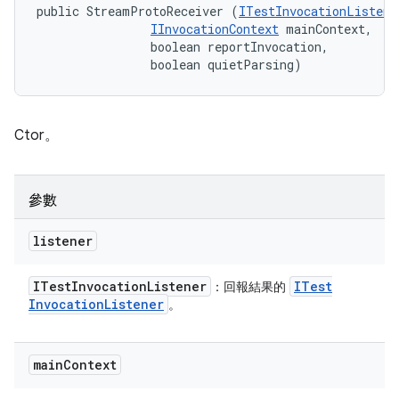
public StreamProtoReceiver (
ITestInvocationListene
IInvocationContext
 mainContext, 

                boolean reportInvocation, 

                boolean quietParsing)
Ctor。
參數
listener
ITest
Invocation
Listener
ITest
：回報結果的
Invocation
Listener
。
main
Context