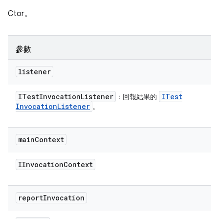
Ctor。
參數
listener
ITest
Invocation
Listener
ITest
：回報結果的
Invocation
Listener
。
main
Context
IInvocation
Context
report
Invocation