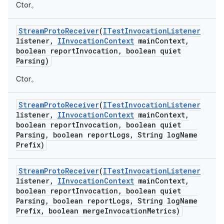
Ctor。
Stream
Proto
Receiver
(
ITest
Invocation
Listener
listener
,
IInvocation
Context
main
Context
,
boolean report
Invocation
,
boolean quiet
Parsing)
Ctor。
Stream
Proto
Receiver
(
ITest
Invocation
Listener
listener
,
IInvocation
Context
main
Context
,
boolean report
Invocation
,
boolean quiet
Parsing
,
boolean report
Logs
,
String log
Name
Prefix)
Stream
Proto
Receiver
(
ITest
Invocation
Listener
listener
,
IInvocation
Context
main
Context
,
boolean report
Invocation
,
boolean quiet
Parsing
,
boolean report
Logs
,
String log
Name
Prefix
,
boolean merge
Invocation
Metrics)