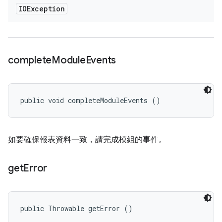
IOException
complete
Module
Events
public void completeModuleEvents ()
如要確保報表資料一致，請完成模組的事件。
get
Error
public Throwable getError ()