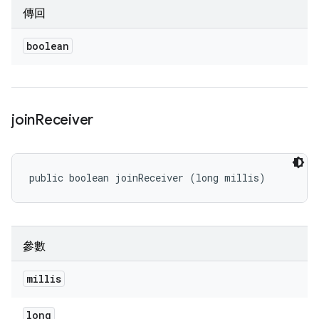
傳回
boolean
join
Receiver
public boolean joinReceiver (long millis)
參數
millis
long