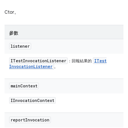
Ctor。
參數
listener
ITest
Invocation
Listener
ITest
：回報結果的
Invocation
Listener
。
main
Context
IInvocation
Context
report
Invocation