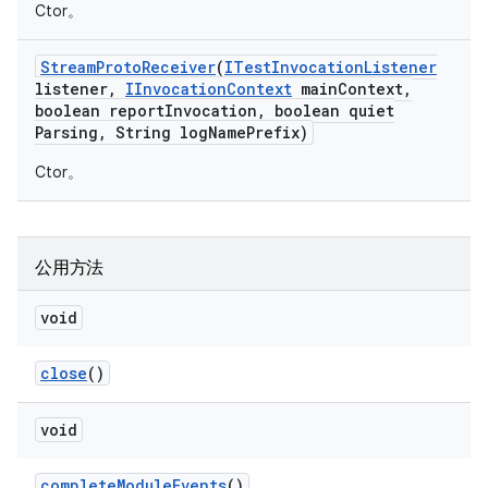
Ctor。
Stream
Proto
Receiver
(
ITest
Invocation
Listener
listener
,
IInvocation
Context
main
Context
,
boolean report
Invocation
,
boolean quiet
Parsing
,
String log
Name
Prefix)
Ctor。
公用方法
void
close
()
void
complete
Module
Events
()