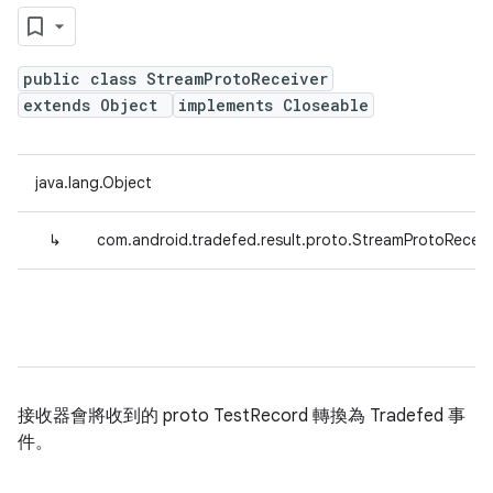
public class StreamProtoReceiver
extends Object
implements Closeable
java.lang.Object
↳
com.android.tradefed.result.proto.StreamProtoReceiv
接收器會將收到的 proto TestRecord 轉換為 Tradefed 事
件。