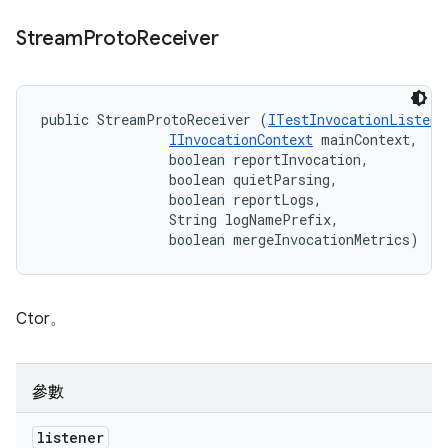
Stream
Proto
Receiver
public StreamProtoReceiver (
ITestInvocationListene
IInvocationContext
 mainContext, 

                boolean reportInvocation, 

                boolean quietParsing, 

                boolean reportLogs, 

                String logNamePrefix, 

                boolean mergeInvocationMetrics)
Ctor。
參數
listener