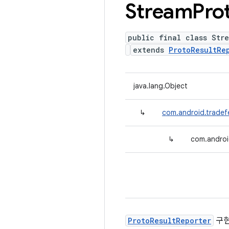
Stream
Pro
public final class Str
extends
ProtoResultRe
java.lang.Object
↳
com.android.tradef
↳
com.androi
ProtoResultReporter
구