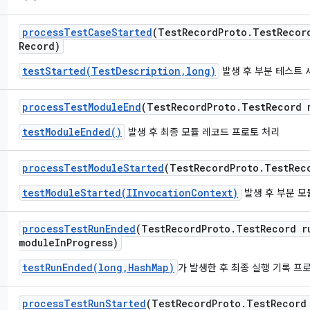
process
Test
Case
Started
(Test
Record
Proto
.
Test
Recor
Record)
testStarted(TestDescription,long)
발생 후 부분 테스트 
process
Test
Module
End
(Test
Record
Proto
.
Test
Record 
testModuleEnded()
발생 후 최종 모듈 레코드 프로토 처리
process
Test
Module
Started
(Test
Record
Proto
.
Test
Rec
testModuleStarted(IInvocationContext)
발생 후 부분 모
process
Test
Run
Ended
(Test
Record
Proto
.
Test
Record r
module
In
Progress)
testRunEnded(long,HashMap)
가 발생한 후 최종 실행 기록 프
process
Test
Run
Started
(Test
Record
Proto
.
Test
Record