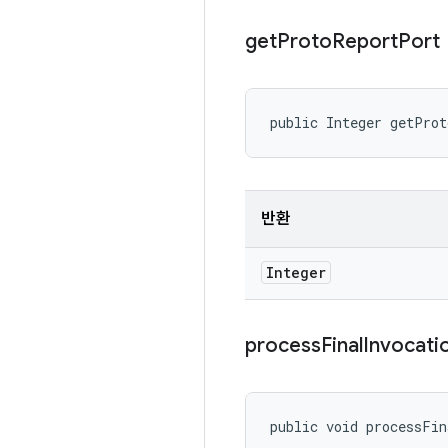
get
Proto
Report
Port
public Integer getPro
반환
Integer
process
Final
Invocati
public void processFi