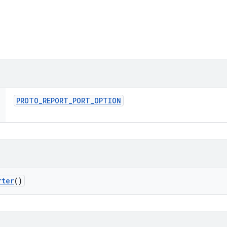
PROTO
_
REPORT
_
PORT
_
OPTION
rter
()