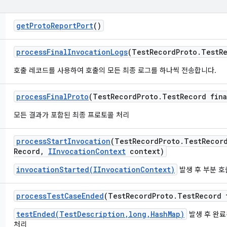
get
Proto
Report
Port
()
process
Final
Invocation
Logs
(Test
Record
Proto
.
Test
R
호출 레코드를 사용하여 호출의 모든 최종 로그를 하나씩 전송합니다.
process
Final
Proto
(Test
Record
Proto
.
Test
Record fina
모든 결과가 포함된 최종 프로토콜 처리
process
Start
Invocation
(Test
Record
Proto
.
Test
Recor
Record
,
IInvocation
Context
context)
invocationStarted(IInvocationContext)
발생 후 부분 호
process
Test
Case
Ended
(Test
Record
Proto
.
Test
Record 
testEnded(TestDescription,long,HashMap)
발생 후 완료
처리