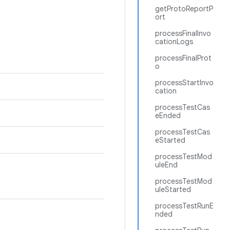
getProtoReportP
ort
processFinalInvo
cationLogs
processFinalProt
o
processStartInvo
cation
processTestCas
eEnded
processTestCas
eStarted
processTestMod
uleEnd
processTestMod
uleStarted
processTestRunE
nded