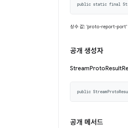
public static final S
상수 값: 'proto-report-port'
공개 생성자
Stream
Proto
Result
Re
public StreamProtoRes
공개 메서드