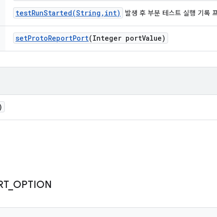
testRunStarted(String,int)
발생 후 부분 테스트 실행 기록 
set
Proto
Report
Port
(Integer port
Value)
)
RT
_
OPTION