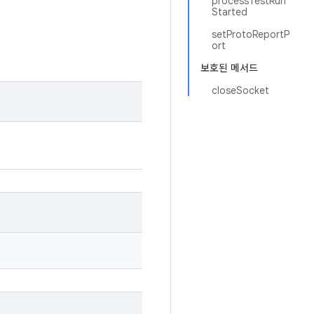
processTestRun
Started
setProtoReportP
ort
보호된 메서드
closeSocket