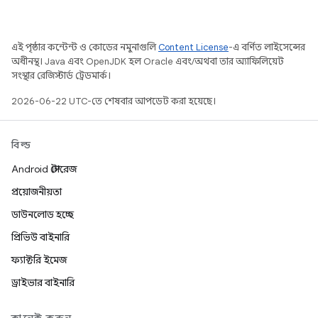
এই পৃষ্ঠার কন্টেন্ট ও কোডের নমুনাগুলি
Content License
-এ বর্ণিত লাইসেন্সের
অধীনস্থ। Java এবং OpenJDK হল Oracle এবং/অথবা তার অ্যাফিলিয়েট
সংস্থার রেজিস্টার্ড ট্রেডমার্ক।
2026-06-22 UTC-তে শেষবার আপডেট করা হয়েছে।
বিল্ড
Android স্টোরেজ
প্রয়োজনীয়তা
ডাউনলোড হচ্ছে
প্রিভিউ বাইনারি
ফ্যাক্টরি ইমেজ
ড্রাইভার বাইনারি