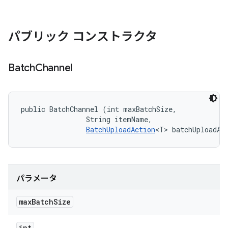
パブリック コンストラクタ
Batch
Channel
public BatchChannel (int maxBatchSize, 

                String itemName, 

BatchUploadAction
<T> batchUploadAc
パラメータ
max
Batch
Size
int