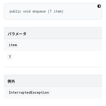
public void enqueue (T item)
パラメータ
item
T
例外
Interrupted
Exception