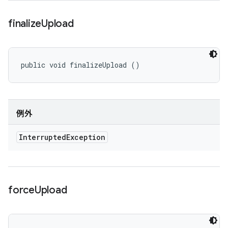
finalize
Upload
public void finalizeUpload ()
例外
Interrupted
Exception
force
Upload