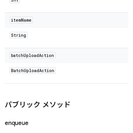
item
Name
String
batch
Upload
Action
Batch
Upload
Action
パブリック メソッド
enqueue