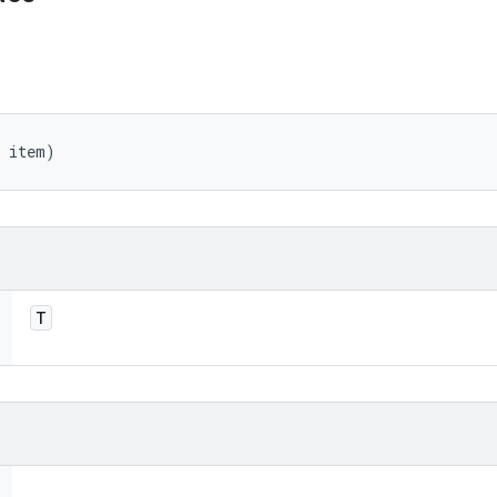
T item)
T