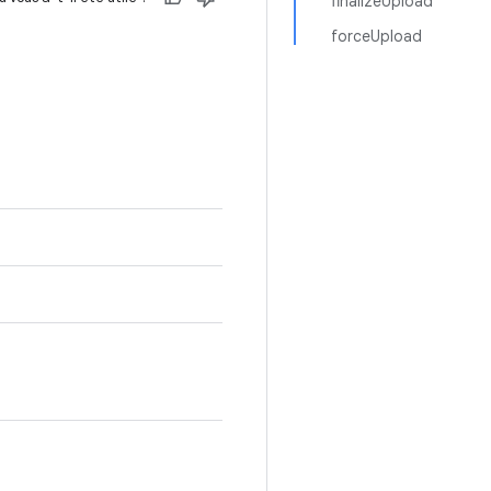
finalizeUpload
forceUpload