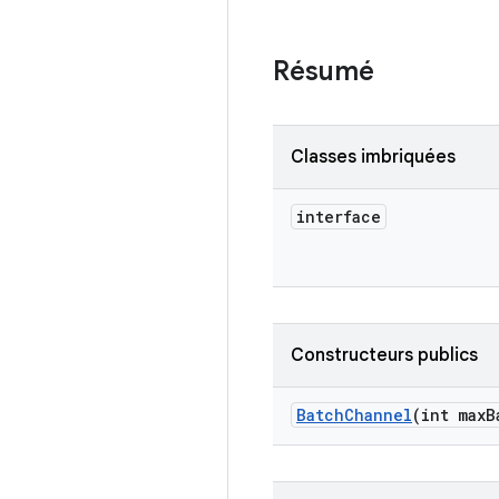
Résumé
Classes imbriquées
interface
Constructeurs publics
Batch
Channel
(int max
B