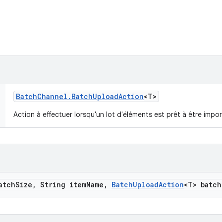
Batch
Channel
.
Batch
Upload
Action
<T>
Action à effectuer lorsqu'un lot d'éléments est prêt à être impo
atch
Size
,
String item
Name
,
Batch
Upload
Action
<T> batch