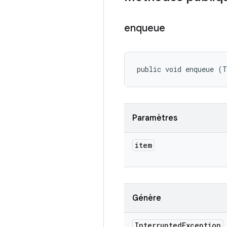
enqueue
public void enqueue (
Paramètres
item
Génère
Interrupted
Exception