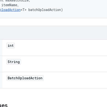
nt maxBatchSize, 

 itemName, 

ploadAction
<T> batchUploadAction)
int
String
Batch
Upload
Action
ues