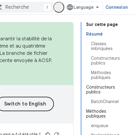
/
Connexion
Sur cette page
Résumé
antir la stabilité de la
Classes
ème et au quatrième
imbriquées
 La branche de fichier
Constructeurs
récente envoyée à AOSP.
publics
Méthodes
publiques
Constructeurs
publics
BatchChannel
Méthodes
publiques
enqueue
 vous a-t-il été utile ?