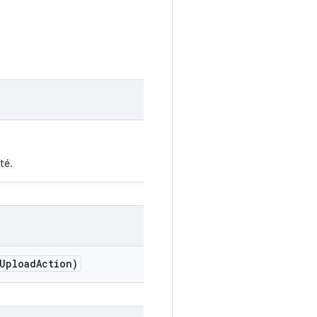
rté.
Upload
Action)