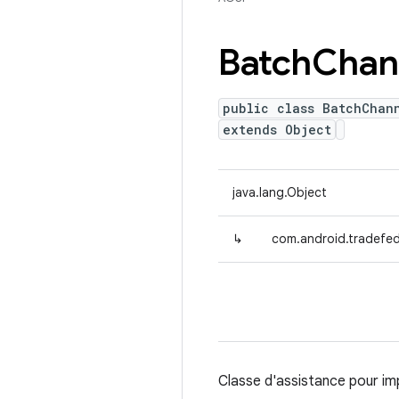
Batch
Chan
public class BatchChan
extends Object
java.lang.Object
↳
com.android.tradefed
Classe d'assistance pour imp