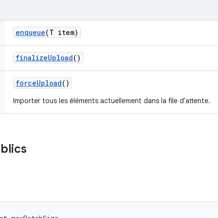
enqueue
(T item)
finalize
Upload
()
force
Upload
()
Importer tous les éléments actuellement dans la file d'attente.
blics