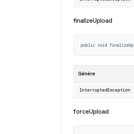
finalize
Upload
public void finalizeUp
Génère
Interrupted
Exception
force
Upload