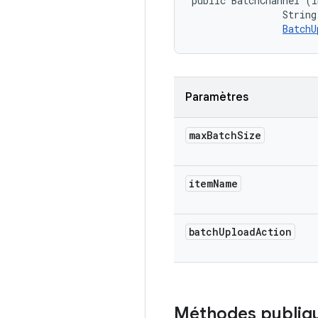
public BatchChannel (i
                String
BatchU
Paramètres
max
Batch
Size
item
Name
batch
Upload
Action
Méthodes publiq