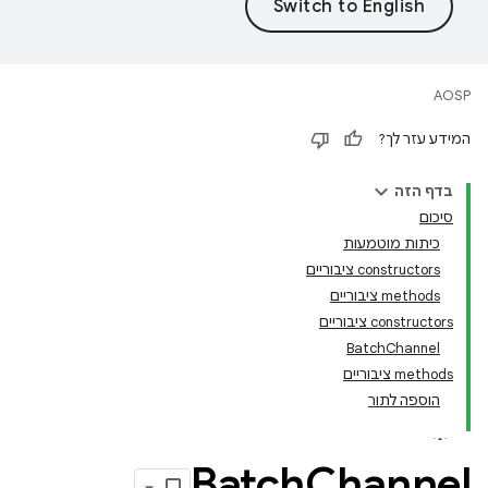
AOSP
המידע עזר לך?
בדף הזה
סיכום
כיתות מוטמעות
‫constructors ציבוריים
‫methods ציבוריים
‫constructors ציבוריים
BatchChannel
‫methods ציבוריים
הוספה לתור
Batch
Channel