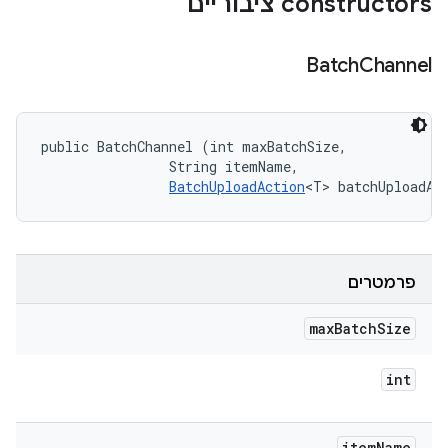
‫constructors ציבוריים
Batch
Channel
public BatchChannel (int maxBatchSize, 

                String itemName, 

BatchUploadAction
<T> batchUploadAc
פרמטרים
max
Batch
Size
int
item
Name