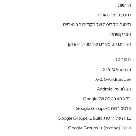
דרישות
להסבר על ההורדה
תצוגה מקדימה של הקודים הבינאריים
גיבוי קושחה
הקודים הבינאריים של מנהל ההתקן
המרכז
‫‎@Android ב-X
‫‎@AndroidDev ב-X
הבלוג של Android
בלוג האבטחה של Google
פלטפורמה ב-Google Groups
בנייה של גרסת Build ב-Google Groups
היסב (porting) ב-Google Groups