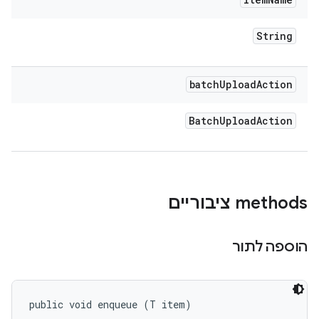
String
batch
Upload
Action
Batch
Upload
Action
‫methods ציבוריים
הוספה לתור
public void enqueue (T item)