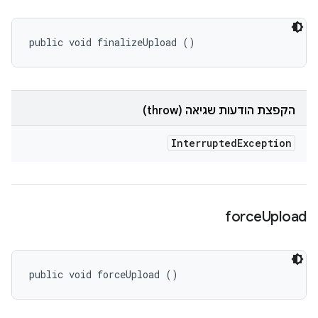
public void finalizeUpload ()
הקפצת הודעות שגיאה (throw)
Interrupted
Exception
force
Upload
public void forceUpload ()