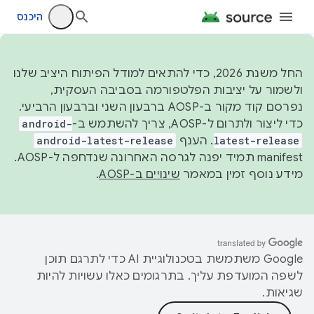
היכנס
החל משנת 2026, כדי להתאים למודל הפיתוח היציב שלנו
ולשמור על יציבות הפלטפורמה בסביבה העסקית,
נפרסם קוד מקור ב-AOSP ברבעון השני וברבעון הרביעי.
כדי ליצור ולתרום ל-AOSP, צריך להשתמש ב-
android-
latest-release
. הענף
android-latest-release
manifest תמיד יפנה לגרסה האחרונה שנדחפה ל-AOSP.
מידע נוסף זמין במאמר
שינויים ב-AOSP
.
‫Google משתמשת בטכנולוגיית AI כדי לתרגם תוכן
לשפה המועדפת עליך. בתרגומים כאלו עשויות להיות
שגיאות.