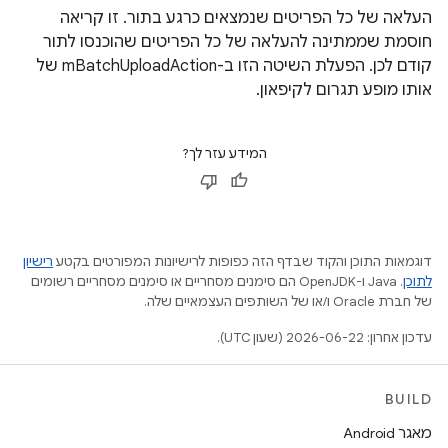
העלאה של כל הפריטים שנמצאים כרגע בתור. זו קריאה
חוסמת שממתינה להעלאה של כל הפריטים שהוכנסו לתור
קודם לכן. הפעלת השיטה הזו ב-mBatchUploadAction של
אותו מופע תגרום לקיפאון.
המידע עזר לך?
דוגמאות התוכן והקוד שבדף הזה כפופות לרישיונות המפורטים בקטע
רישיון
לתוכן
.‏ Java ו-OpenJDK הם סימנים מסחריים או סימנים מסחריים רשומים
של חברת Oracle ו/או של השותפים העצמאיים שלה.
עדכון אחרון: 2026-06-22 (שעון UTC).
BUILD
מאגר Android