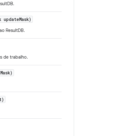
esultDB.
k update
Mask)
 ao ResultDB.
s de trabalho.
e
Mask)
t)