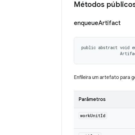
Métodos público
enqueue
Artifact
public abstract void e
                Artifa
Enfileira um artefato para g
Parâmetros
work
Unit
Id