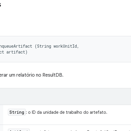
s
nqueueArtifact (String workUnitId, 

ct artifact)
erar um relatório no ResultDB.
String
: o ID da unidade de trabalho do artefato.