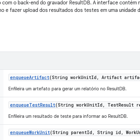
 com o back-end do gravador ResultDB. A interface contém m
lho e fazer upload dos resultados dos testes em uma unidade d
enqueue
Artifact
(String work
Unit
Id
,
Artifact artifa
Enfileira um artefato para gerar um relatório no ResultDB.
enqueue
Test
Result
(String work
Unit
Id
,
Test
Result r
Enfileira um resultado de teste para informar ao ResultDB.
enqueue
Work
Unit
(String parent
Id
,
String id
,
Work
U