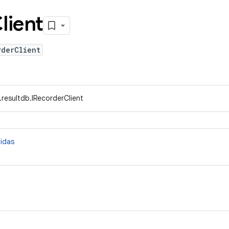
lient
rderClient
.resultdb.IRecorderClient
cidas