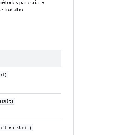
étodos para criar e
e trabalho.
ct)
esult)
nit work
Unit)