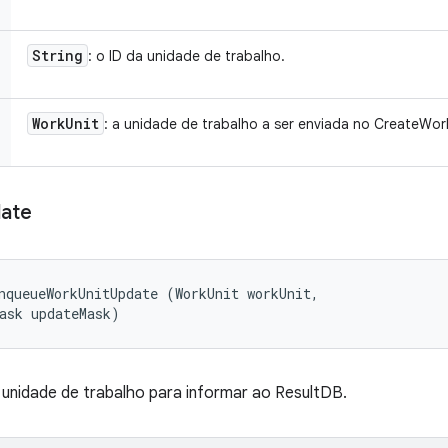
String
: o ID da unidade de trabalho.
Work
Unit
: a unidade de trabalho a ser enviada no CreateWor
ate
nqueueWorkUnitUpdate (WorkUnit workUnit, 

ask updateMask)
e unidade de trabalho para informar ao ResultDB.