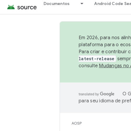
Documentos
Android Code Se
Em 2026, para nos alin
plataforma para o ecos
Para criar e contribuir
latest-release
sempre
consulte
Mudanças no
O G
para seu idioma de pre
AOSP