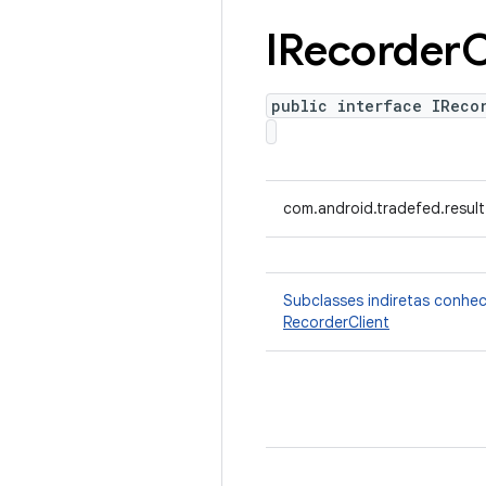
IRecorder
C
public interface IReco
com.android.tradefed.result
Subclasses indiretas conhe
RecorderClient