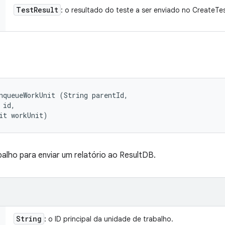
Test
Result
: o resultado do teste a ser enviado no CreateTe
nqueueWorkUnit (String parentId, 

id, 

it workUnit)
balho para enviar um relatório ao ResultDB.
String
: o ID principal da unidade de trabalho.