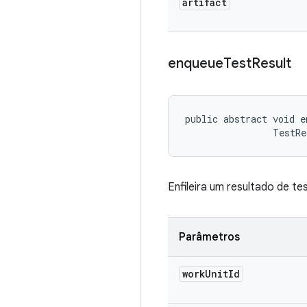
artifact
enqueue
Test
Result
public abstract void e
                TestRe
Enfileira um resultado de t
Parâmetros
work
Unit
Id