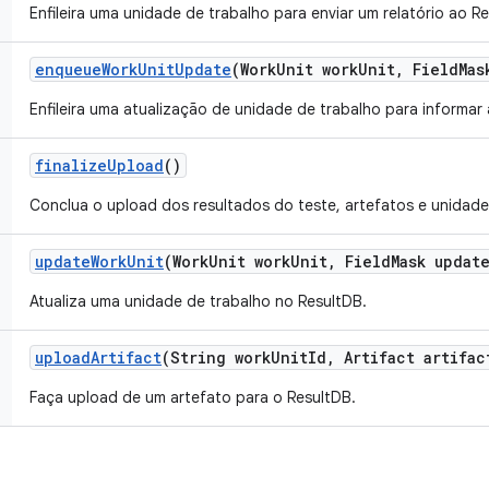
Enfileira uma unidade de trabalho para enviar um relatório ao R
enqueue
Work
Unit
Update
(Work
Unit work
Unit
,
Field
Mas
Enfileira uma atualização de unidade de trabalho para informar
finalize
Upload
()
Conclua o upload dos resultados do teste, artefatos e unidade
update
Work
Unit
(Work
Unit work
Unit
,
Field
Mask updat
Atualiza uma unidade de trabalho no ResultDB.
upload
Artifact
(String work
Unit
Id
,
Artifact artifac
Faça upload de um artefato para o ResultDB.