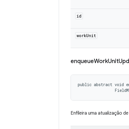
id
work
Unit
enqueue
Work
Unit
Upd
public abstract void e
                FieldM
Enfileira uma atualização d