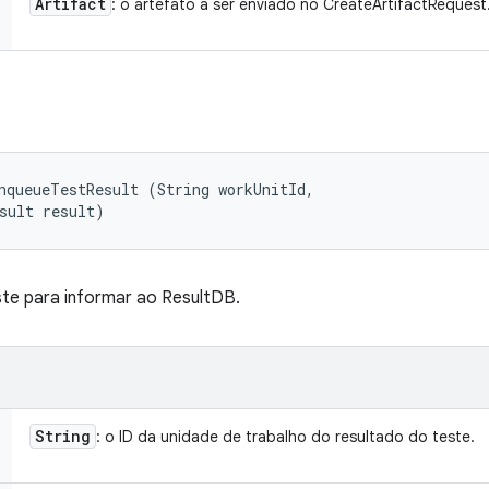
Artifact
: o artefato a ser enviado no CreateArtifactRequest
nqueueTestResult (String workUnitId, 

sult result)
este para informar ao ResultDB.
String
: o ID da unidade de trabalho do resultado do teste.