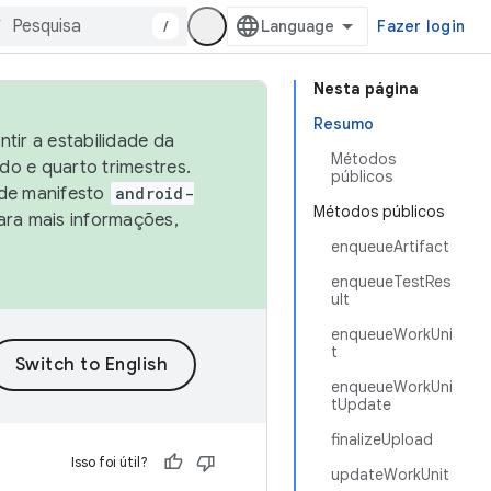
/
Fazer login
Nesta página
Resumo
tir a estabilidade da
Métodos
o e quarto trimestres.
públicos
 de manifesto
android-
Métodos públicos
ara mais informações,
enqueueArtifact
enqueueTestRes
ult
enqueueWorkUni
t
enqueueWorkUni
tUpdate
finalizeUpload
Isso foi útil?
updateWorkUnit