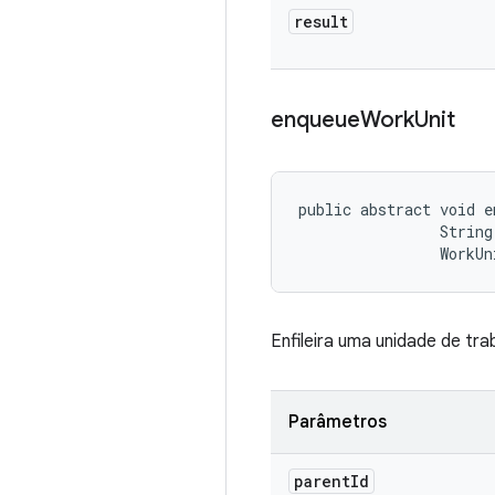
result
enqueue
Work
Unit
public abstract void e
                String 
                WorkUn
Enfileira uma unidade de tra
Parâmetros
parent
Id