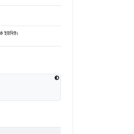
্ক ইউনিট।