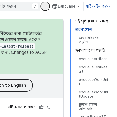
/
সাইন-ইন করুন
এই পৃষ্ঠায় যা যা আছে
সারসংক্ষেপ
েমের জন্য প্ল্যাটফর্মের
জনসাধারণের
 কোড প্রকাশ করব। AOSP
পদ্ধতি
-latest-release
জনসাধারণের পদ্ধতি
 জন্য,
Changes to AOSP
enqueueArtifact
enqueueTestRes
ult
enqueueWorkUni
t
enqueueWorkUni
tUpdate
চূড়ান্ত করুন
এটি কাজে লেগেছে?
আপলোড