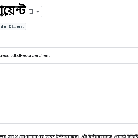
য়েন্ট
rderClient
.resultdb.IRecorderClient
এন্ডের সাথে যোগাযোগের জন্য ইন্টারফেস। এই ইন্টারফেসে ওয়ার্ক 