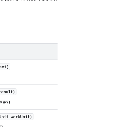
act)
result)
 করুন।
Unit work
Unit)