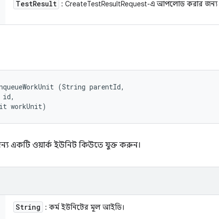
Test
Result
: CreateTestResultRequest-এ আপলোড করার জন্য 
nqueueWorkUnit (String parentId, 

id, 

it workUnit)
্য একটি ওয়ার্ক ইউনিট কিউতে যুক্ত করুন।
String
: কর্ম ইউনিটের মূল আইডি।