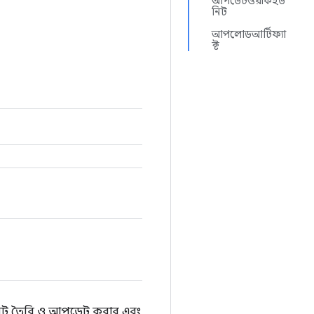
আপডেটওয়ার্কইউ
নিট
আপলোডআর্টিফ্যা
ক্ট
ইউনিট তৈরি ও আপডেট করার এবং