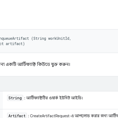
ি
nqueueArtifact (String workUnitId, 

ct artifact)
য একটি আর্টিফ্যাক্ট কিউতে যুক্ত করুন।
String
: আর্টিফ্যাক্টটির ওয়ার্ক ইউনিট আইডি।
Artifact
: CreateArtifactRequest-এ আপলোড করার জন্য আর্টিফ্য