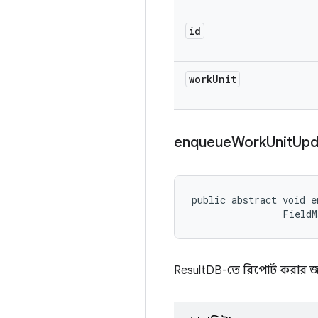
id
work
Unit
enqueue
Work
Unit
Up
public abstract void e
                FieldM
ResultDB-তে রিপোর্ট করার জ