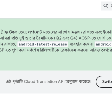
াঙ্ক স্টেবল ডেভেলপমেন্ট মডেলের সাথে সামঞ্জস্য রাখতে এবং ইকোসিস্ট
ে, আমরা প্রতি দুই ও চার ত্রৈমাসিকে (Q2 এবং Q4) AOSP-তে সোর্স
ান রাখতে,
android-latest-release
ব্যবহার করুন।
android
বদা AOSP-তে পুশ করা সর্বশেষ রিলিজটিকে রেফারেন্স করবে। আরও তথ্যের
এই পৃষ্ঠাটি
Cloud Translation API
অনুবাদ করেছে।