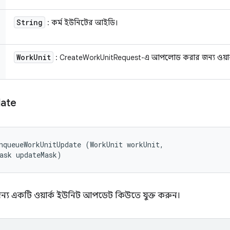
String
: কর্ম ইউনিটের আইডি।
Work
Unit
: CreateWorkUnitRequest-এ আপলোড করার জন্য ওয়ার
date
nqueueWorkUnitUpdate (WorkUnit workUnit, 

ask updateMask)
ন্য একটি ওয়ার্ক ইউনিট আপডেট কিউতে যুক্ত করুন।