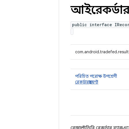
আইরেকর্ডারক্লা
public interface IReco
com.android.tradefed.result
পরিচিত পরোক্ষ উপশ্রেণী
রেকর্ডারক্লায়েন্ট
রেজাল্টডিবি রেকর্ডার ব্যাক