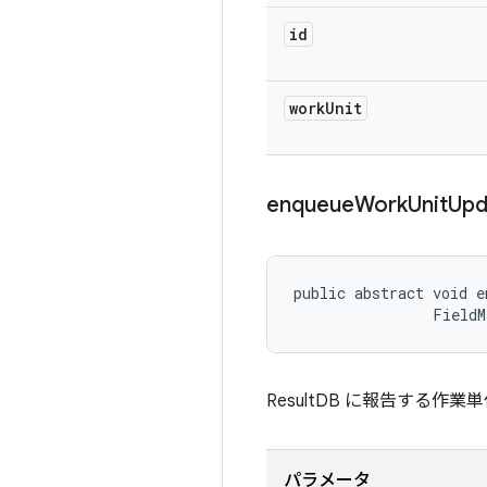
id
work
Unit
enqueue
Work
Unit
Upd
public abstract void e
                FieldM
ResultDB に報告する
パラメータ