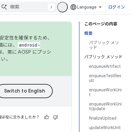
/
ログイン
このページの内容
概要
の安定性を確保するため、
パブリック メソ
投稿には、
android-
ッド
、常に AOSP にプッシ
パブリック メソッド
さい。
enqueueArtifact
enqueueTestRes
ult
enqueueWorkUni
t
enqueueWorkUni
tUpdate
報は役に立ちましたか？
finalizeUpload
updateWorkUnit