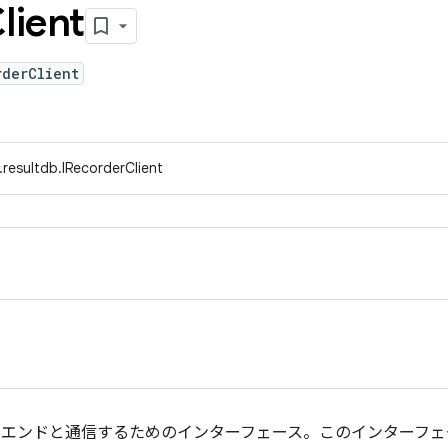
lient
rderClient
.resultdb.IRecorderClient
 バックエンドと通信するためのインターフェース。このインター