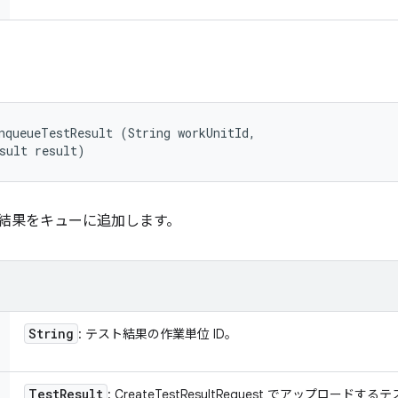
nqueueTestResult (String workUnitId, 

sult result)
スト結果をキューに追加します。
String
: テスト結果の作業単位 ID。
Test
Result
: CreateTestResultRequest でアップロードす