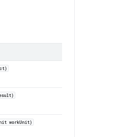
ct)
esult)
nit work
Unit)