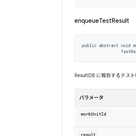
enqueue
Test
Result
public abstract void e
                TestRe
ResultDB に報告するテ
パラメータ
work
Unit
Id
result