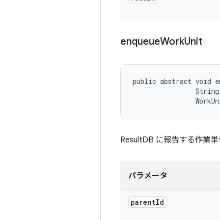
enqueue
Work
Unit
public abstract void e
                String 
                WorkUn
ResultDB に報告する作
パラメータ
parent
Id