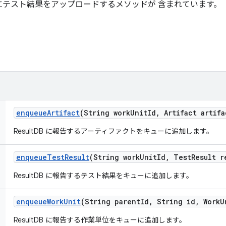
にテスト結果をアップロードするメソッドが 含まれています。
enqueue
Artifact
(String work
Unit
Id
,
Artifact artifa
ResultDB に報告するアーティファクトをキューに追加します。
enqueue
Test
Result
(String work
Unit
Id
,
Test
Result r
ResultDB に報告するテスト結果をキューに追加します。
enqueue
Work
Unit
(String parent
Id
,
String id
,
Work
U
ResultDB に報告する作業単位をキューに追加します。