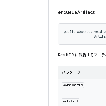
enqueue
Artifact
public abstract void e
                Artifa
ResultDB に報告する
パラメータ
work
Unit
Id
artifact