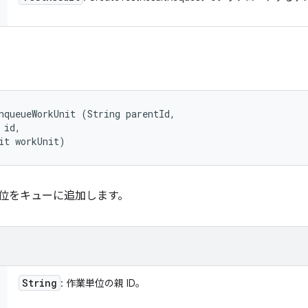
nqueueWorkUnit (String parentId, 

id, 

it workUnit)
業単位をキューに追加します。
String
: 作業単位の親 ID。