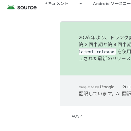
ドキュメント
Android ソース
2026 年より、トラ
第 2 四半期と第 4 四
latest-release
を使用
ュされた最新のリリース
Go
翻訳しています。AI 
AOSP