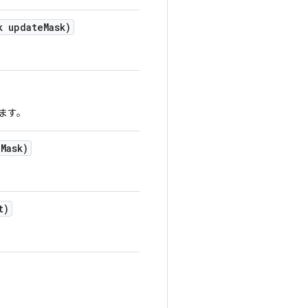
k update
Mask)
ます。
e
Mask)
t)