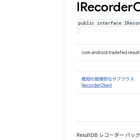
IRecorder
C
public interface IReco
com.android.tradefed.result
既知の間接的なサブクラス
RecorderClient
ResultDB レコーダー