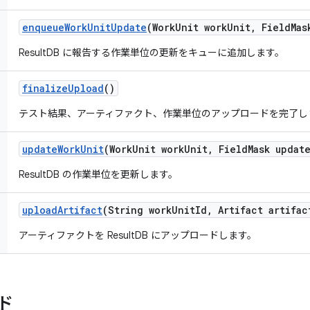
enqueue
Work
Unit
Update
(Work
Unit work
Unit
,
Field
Mas
ResultDB に報告する作業単位の更新をキューに追加します。
finalize
Upload
()
テスト結果、アーティファクト、作業単位のアップロードを完了し
update
Work
Unit
(Work
Unit work
Unit
,
Field
Mask updat
ResultDB の作業単位を更新します。
upload
Artifact
(String work
Unit
Id
,
Artifact artifac
アーティファクトを ResultDB にアップロードします。
ド