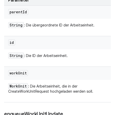
Parameter
parent
Id
String
: Die übergeordnete ID der Arbeitseinheit.
id
String
: Die ID der Arbeitseinheit.
work
Unit
Work
Unit
: Die Arbeitseinheit, die in der
CreateWorkUnitRequest hochgeladen werden soll.
enqueue
Work
Unit
Update