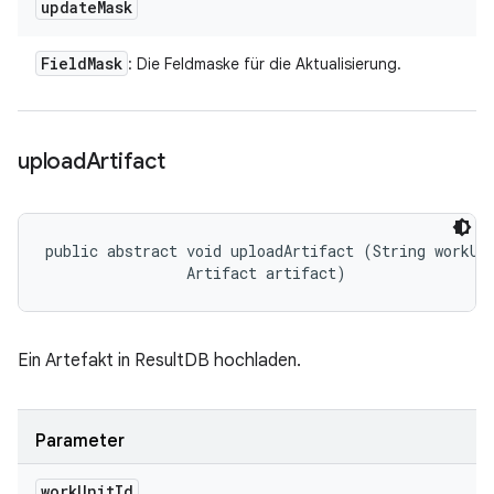
update
Mask
Field
Mask
: Die Feldmaske für die Aktualisierung.
upload
Artifact
public abstract void uploadArtifact (String workUni
                Artifact artifact)
Ein Artefakt in ResultDB hochladen.
Parameter
work
Unit
Id