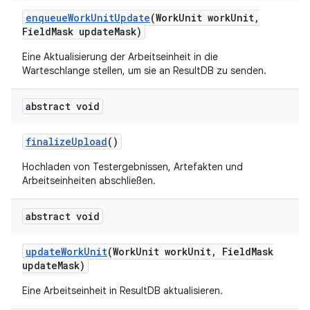
enqueue
Work
Unit
Update
(Work
Unit work
Unit
,
Field
Mask update
Mask)
Eine Aktualisierung der Arbeitseinheit in die
Warteschlange stellen, um sie an ResultDB zu senden.
abstract void
finalize
Upload
()
Hochladen von Testergebnissen, Artefakten und
Arbeitseinheiten abschließen.
abstract void
update
Work
Unit
(Work
Unit work
Unit
,
Field
Mask
update
Mask)
Eine Arbeitseinheit in ResultDB aktualisieren.