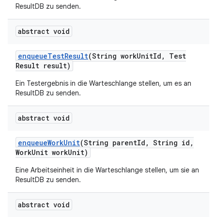
ResultDB zu senden.
abstract void
enqueue
Test
Result
(String work
Unit
Id
,
Test
Result result)
Ein Testergebnis in die Warteschlange stellen, um es an
ResultDB zu senden.
abstract void
enqueue
Work
Unit
(String parent
Id
,
String id
,
Work
Unit work
Unit)
Eine Arbeitseinheit in die Warteschlange stellen, um sie an
ResultDB zu senden.
abstract void