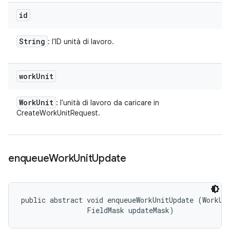
id
String
: l'ID unità di lavoro.
work
Unit
Work
Unit
: l'unità di lavoro da caricare in
CreateWorkUnitRequest.
enqueue
Work
Unit
Update
public abstract void enqueueWorkUnitUpdate (WorkUni
                FieldMask updateMask)