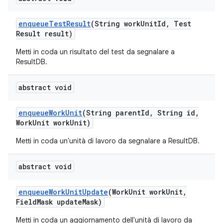
enqueue
Test
Result
(String work
Unit
Id
,
Test
Result result)
Metti in coda un risultato del test da segnalare a
ResultDB.
abstract void
enqueue
Work
Unit
(String parent
Id
,
String id
,
Work
Unit work
Unit)
Metti in coda un'unità di lavoro da segnalare a ResultDB.
abstract void
enqueue
Work
Unit
Update
(Work
Unit work
Unit
,
Field
Mask update
Mask)
Metti in coda un aggiornamento dell'unità di lavoro da