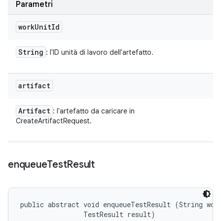
Parametri
work
Unit
Id
String
: l'ID unità di lavoro dell'artefatto.
artifact
Artifact
: l'artefatto da caricare in
CreateArtifactRequest.
enqueue
Test
Result
public abstract void enqueueTestResult (String work
                TestResult result)