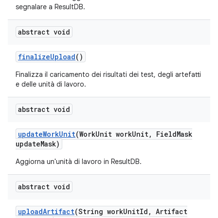
segnalare a ResultDB.
abstract void
finalize
Upload
()
Finalizza il caricamento dei risultati dei test, degli artefatti
e delle unità di lavoro.
abstract void
update
Work
Unit
(Work
Unit work
Unit
,
Field
Mask
update
Mask)
Aggiorna un'unità di lavoro in ResultDB.
abstract void
upload
Artifact
(String work
Unit
Id
,
Artifact