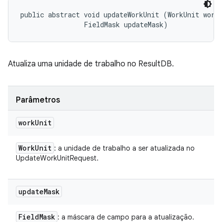
public abstract void updateWorkUnit (WorkUnit workU
                FieldMask updateMask)
Atualiza uma unidade de trabalho no ResultDB.
Parâmetros
work
Unit
Work
Unit
: a unidade de trabalho a ser atualizada no
UpdateWorkUnitRequest.
update
Mask
Field
Mask
: a máscara de campo para a atualização.