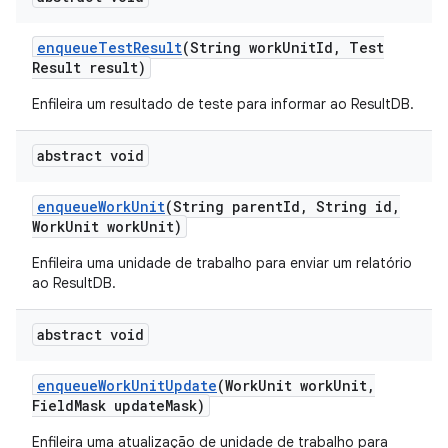
enqueue
Test
Result
(String work
Unit
Id
,
Test
Result result)
Enfileira um resultado de teste para informar ao ResultDB.
abstract void
enqueue
Work
Unit
(String parent
Id
,
String id
,
Work
Unit work
Unit)
Enfileira uma unidade de trabalho para enviar um relatório
ao ResultDB.
abstract void
enqueue
Work
Unit
Update
(Work
Unit work
Unit
,
Field
Mask update
Mask)
Enfileira uma atualização de unidade de trabalho para