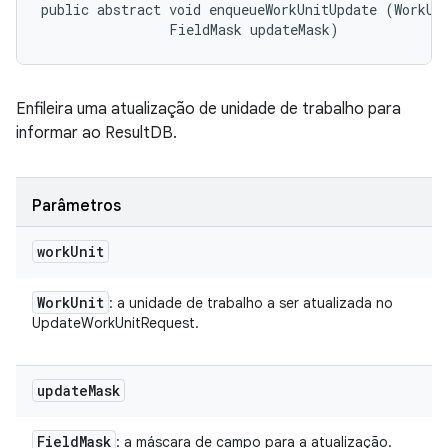
public abstract void enqueueWorkUnitUpdate (WorkUni
                FieldMask updateMask)
Enfileira uma atualização de unidade de trabalho para
informar ao ResultDB.
Parâmetros
work
Unit
Work
Unit
: a unidade de trabalho a ser atualizada no
UpdateWorkUnitRequest.
update
Mask
Field
Mask
: a máscara de campo para a atualização.