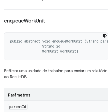
enqueue
Work
Unit
public abstract void enqueueWorkUnit (String parent
                String id, 

                WorkUnit workUnit)
Enfileira uma unidade de trabalho para enviar um relatório
ao ResultDB.
Parâmetros
parent
Id