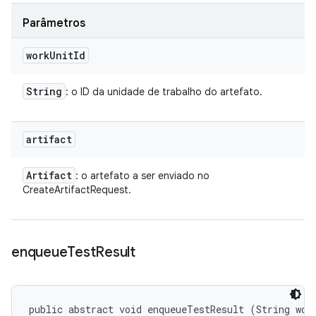
Parâmetros
work
Unit
Id
String
: o ID da unidade de trabalho do artefato.
artifact
Artifact
: o artefato a ser enviado no
CreateArtifactRequest.
enqueue
Test
Result
public abstract void enqueueTestResult (String work