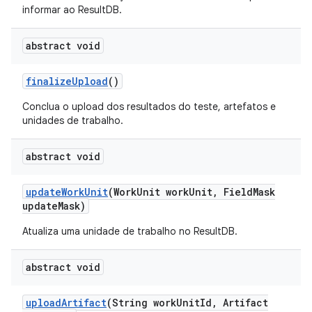
informar ao ResultDB.
abstract void
finalize
Upload
()
Conclua o upload dos resultados do teste, artefatos e
unidades de trabalho.
abstract void
update
Work
Unit
(Work
Unit work
Unit
,
Field
Mask
update
Mask)
Atualiza uma unidade de trabalho no ResultDB.
abstract void
upload
Artifact
(String work
Unit
Id
,
Artifact