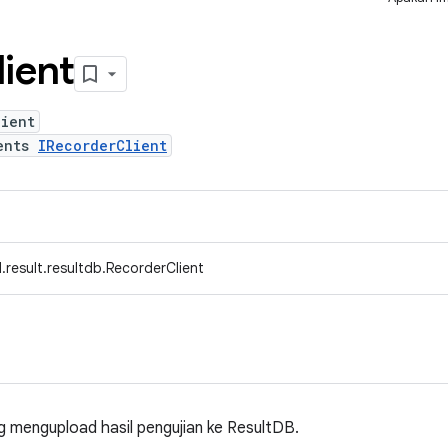
lient
lient
ents
IRecorderClient
result.resultdb.RecorderClient
 mengupload hasil pengujian ke ResultDB.