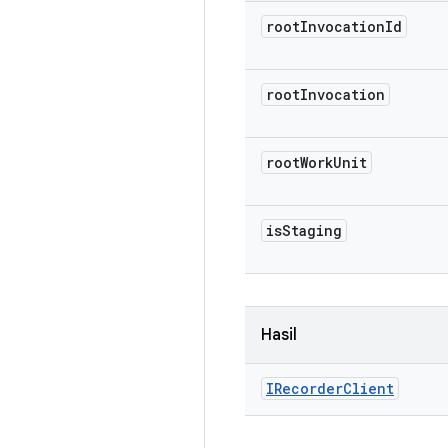
root
Invocation
Id
root
Invocation
root
Work
Unit
is
Staging
Hasil
IRecorder
Client