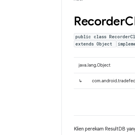
Recorder
C
public class RecorderC
extends Object
implem
java.lang.Object
↳
com.android.tradefed.
Klien perekam ResultDB yang