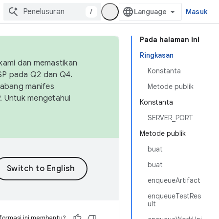
/
Masuk
Pada halaman ini
Ringkasan
 kami dan memastikan
Konstanta
OSP pada Q2 dan Q4.
Cabang manifes
Metode publik
SP. Untuk mengetahui
Konstanta
SERVER_PORT
Metode publik
buat
buat
enqueueArtifact
enqueueTestRes
ult
formasi ini membantu?