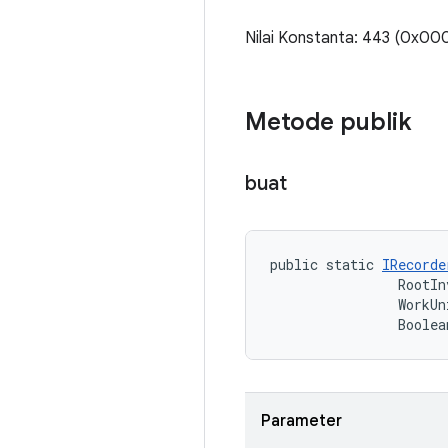
Nilai Konstanta: 443 (0x0
Metode publik
buat
public static 
IRecorde
                RootIn
                WorkUn
                Boolea
Parameter