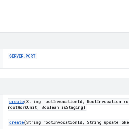
SERVER
_
PORT
create
(String root
Invocation
Id
,
Root
Invocation ro
root
Work
Unit
,
Boolean is
Staging)
create
(String root
Invocation
Id
,
String update
Toke