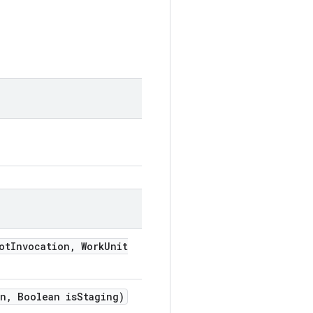
ot
Invocation
,
Work
Unit
n
,
Boolean is
Staging)