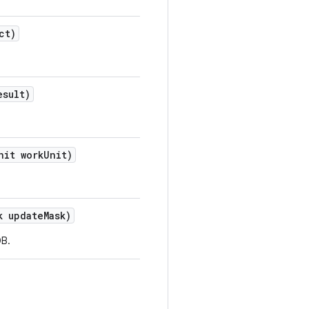
ct)
esult)
nit work
Unit)
k update
Mask)
DB.