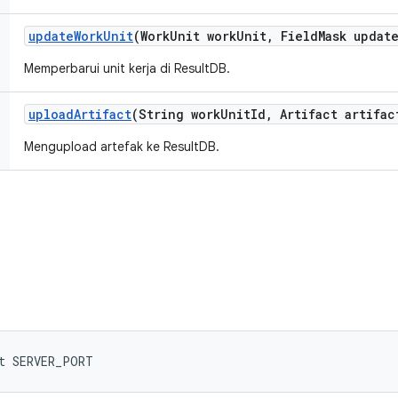
update
Work
Unit
(Work
Unit work
Unit
,
Field
Mask updat
Memperbarui unit kerja di ResultDB.
upload
Artifact
(String work
Unit
Id
,
Artifact artifac
Mengupload artefak ke ResultDB.
t SERVER_PORT