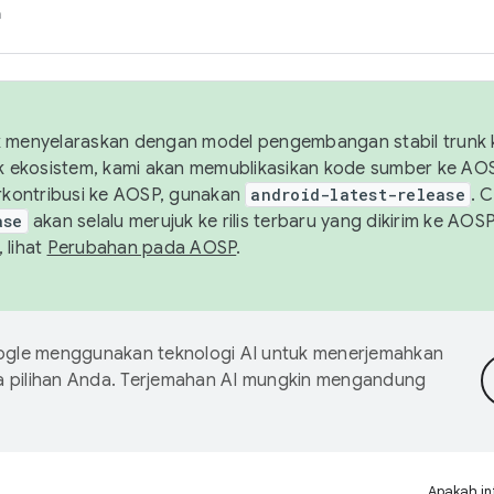
h
uk menyelaraskan dengan model pengembangan stabil trunk
tuk ekosistem, kami akan memublikasikan kode sumber ke A
kontribusi ke AOSP, gunakan
android-latest-release
. 
ase
akan selalu merujuk ke rilis terbaru yang dikirim ke AO
 lihat
Perubahan pada AOSP
.
gle menggunakan teknologi AI untuk menerjemahkan
a pilihan Anda. Terjemahan AI mungkin mengandung
Apakah in