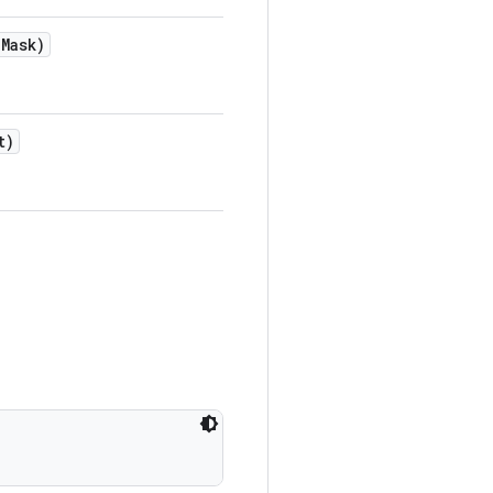
e
Mask)
t)