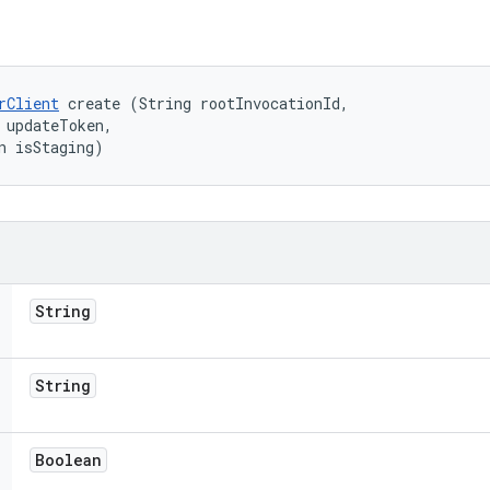
rClient
 create (String rootInvocationId, 

 updateToken, 

n isStaging)
String
String
Boolean