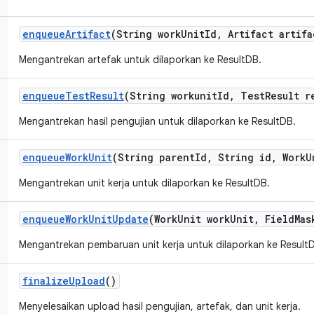
enqueue
Artifact
(String work
Unit
Id
,
Artifact artifa
Mengantrekan artefak untuk dilaporkan ke ResultDB.
enqueue
Test
Result
(String workunit
Id
,
Test
Result r
Mengantrekan hasil pengujian untuk dilaporkan ke ResultDB.
enqueue
Work
Unit
(String parent
Id
,
String id
,
Work
U
Mengantrekan unit kerja untuk dilaporkan ke ResultDB.
enqueue
Work
Unit
Update
(Work
Unit work
Unit
,
Field
Mas
Mengantrekan pembaruan unit kerja untuk dilaporkan ke Result
finalize
Upload
()
Menyelesaikan upload hasil pengujian, artefak, dan unit kerja.