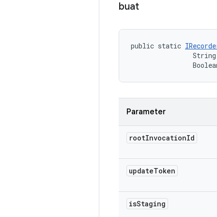
buat
public static 
IRecorde
                String
                Boolea
Parameter
root
Invocation
Id
update
Token
is
Staging