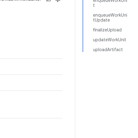
enqueueWorkUni
t
enqueueWorkUni
tUpdate
finalizeUpload
updateWorkUnit
uploadArtifact