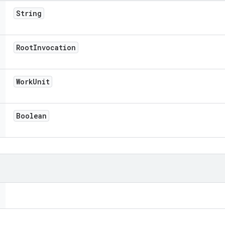
String
Root
Invocation
Work
Unit
Boolean