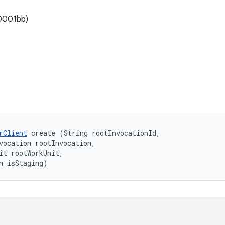
00001bb)
rClient
 create (String rootInvocationId, 

vocation rootInvocation, 

it rootWorkUnit, 

n isStaging)