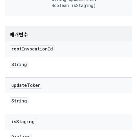
                Boolean isStaging)
매개변수
root
Invocation
Id
String
update
Token
String
is
Staging