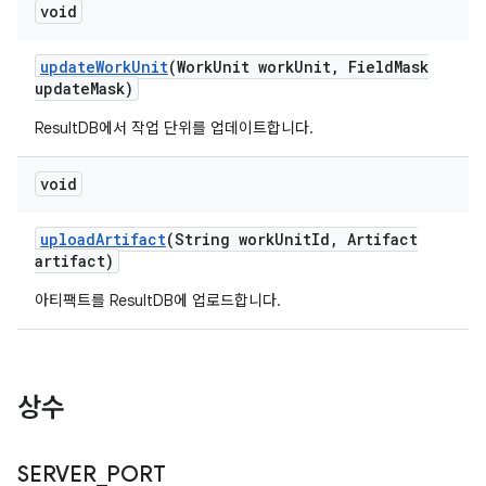
void
update
Work
Unit
(Work
Unit work
Unit
,
Field
Mask
update
Mask)
ResultDB에서 작업 단위를 업데이트합니다.
void
upload
Artifact
(String work
Unit
Id
,
Artifact
artifact)
아티팩트를 ResultDB에 업로드합니다.
상수
SERVER
_
PORT