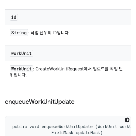
id
String
: 작업 단위의 ID입니다.
work
Unit
Work
Unit
: CreateWorkUnitRequest에서 업로드할 작업 단
위입니다.
enqueue
Work
Unit
Update
public void enqueueWorkUnitUpdate (WorkUnit workUni
                FieldMask updateMask)