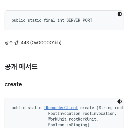
public static final int SERVER_PORT
상수 값: 443 (0x000001bb)
공개 메서드
create
public static 
IRecorderClient
 create (String rootIn
                RootInvocation rootInvocation, 

                WorkUnit rootWorkUnit, 

                Boolean isStaging)