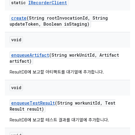
static
IRecorder
Client
create
(String root
Invocation
Id
,
String
update
Token
,
Boolean is
Staging)
void
enqueue
Artifact
(String work
Unit
Id
,
Artifact
artifact)
ResultDB에 보고할 아티팩트를 대기열에 추가합니다.
void
enqueue
Test
Result
(String workunit
Id
,
Test
Result result)
ResultDB에 보고할 테스트 결과를 대기열에 추가합니다.