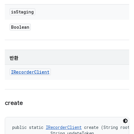
is
Staging
Boolean
반환
IRecorder
Client
create
public static 
IRecorderClient
 create (String rootIn
                String updateToken, 
