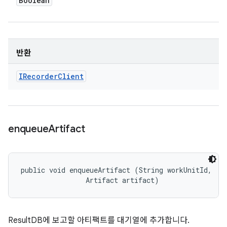
Boolean
반환
IRecorder
Client
enqueue
Artifact
public void enqueueArtifact (String workUnitId, 

                Artifact artifact)
ResultDB에 보고할 아티팩트를 대기열에 추가합니다.