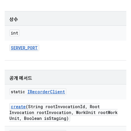
상수
int
SERVER
_
PORT
공개 메서드
static
IRecorder
Client
create
(String root
Invocation
Id
,
Root
Invocation root
Invocation
,
Work
Unit root
Work
Unit
,
Boolean is
Staging)