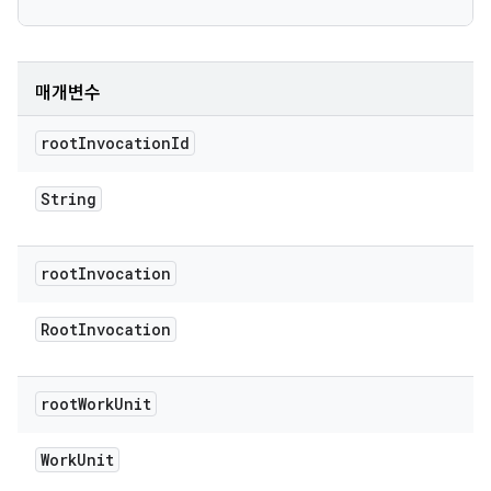
매개변수
root
Invocation
Id
String
root
Invocation
Root
Invocation
root
Work
Unit
Work
Unit