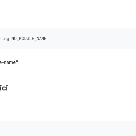
ring NO_MODULE_NAME
le-name"
ici