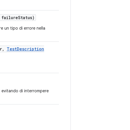
 failure
Status)
e un tipo di errore nella
r
,
Test
Description
, evitando di interrompere