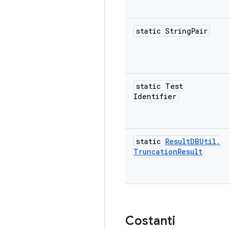
static String
Pair
static Test
Identifier
static
Result
DBUtil
.
Truncation
Result
Costanti