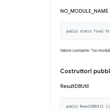
NO
_
MODULE
_
NAME
public static final St
Valore costante: "no-modu
Costruttori pubbl
Result
DBUtil
public ResultDBUtil ()