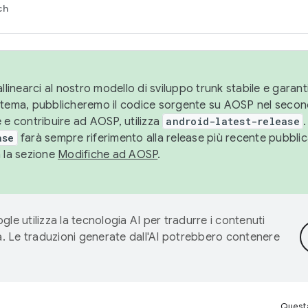
ch
llinearci al nostro modello di sviluppo trunk stabile e garantir
istema, pubblicheremo il codice sorgente su AOSP nel secon
 e contribuire ad AOSP, utilizza
android-latest-release
.
ase
farà sempre riferimento alla release più recente pubbli
a la sezione
Modifiche ad AOSP
.
gle utilizza la tecnologia AI per tradurre i contenuti
ta. Le traduzioni generate dall'AI potrebbero contenere
Questa