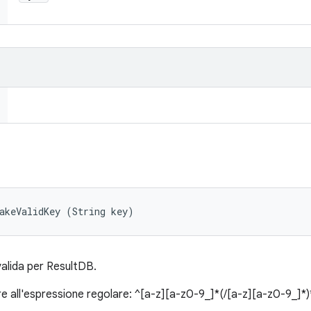
akeValidKey (String key)
valida per ResultDB.
e all'espressione regolare: ^[a-z][a-z0-9_]*(/[a-z][a-z0-9_]*)