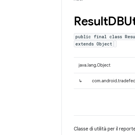
Result
DBUt
public final class Resu
extends Object
java.lang.Object
↳
com.android.tradefed.
Classe di utilità per il repor