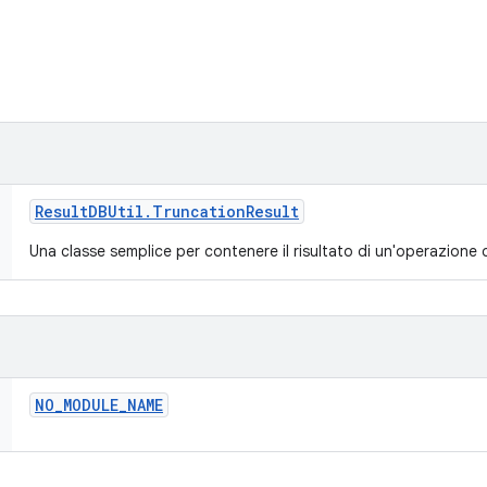
Result
DBUtil
.
Truncation
Result
Una classe semplice per contenere il risultato di un'operazione
NO
_
MODULE
_
NAME