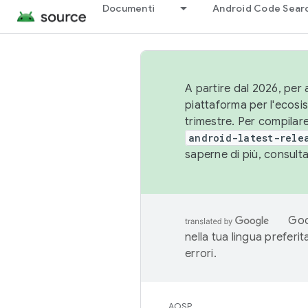
Documenti
Android Code Sear
A partire dal 2026, per a
piattaforma per l'ecos
trimestre. Per compilare
android-latest-rele
saperne di più, consult
Goo
nella tua lingua preferi
errori.
AOSP