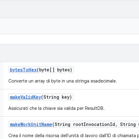
bytes
To
Hex
(byte[] bytes)
Converte un array di byte in una stringa esadecimale.
make
Valid
Key
(String key)
Assicurati che la chiave sia valida per ResultDB.
make
Work
Unit
Name
(String root
Invocation
Id
,
String 
Crea il nome della risorsa dell'unità di lavoro dall'ID di chiamata p