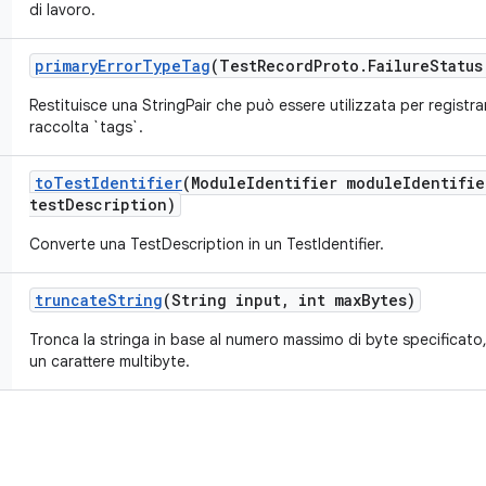
di lavoro.
primary
Error
Type
Tag
(Test
Record
Proto
.
Failure
Status
Restituisce una StringPair che può essere utilizzata per registrar
raccolta `tags`.
to
Test
Identifier
(Module
Identifier module
Identifie
test
Description)
Converte una TestDescription in un TestIdentifier.
truncate
String
(String input
,
int max
Bytes)
Tronca la stringa in base al numero massimo di byte specificato
un carattere multibyte.