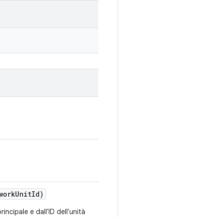
work
Unit
Id)
rincipale e dall'ID dell'unità