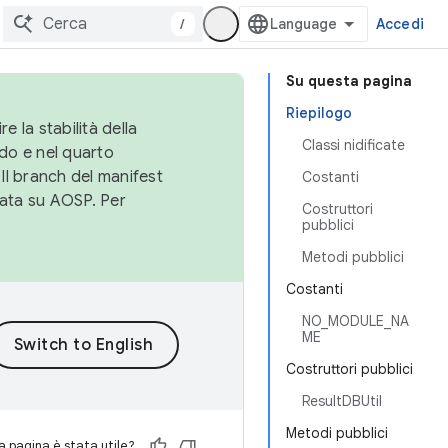
/
Accedi
Su questa pagina
Riepilogo
e la stabilità della
Classi nidificate
do e nel quarto
 Il branch del manifest
Costanti
cata su AOSP. Per
Costruttori
pubblici
Metodi pubblici
Costanti
NO_MODULE_NA
ME
Costruttori pubblici
ResultDBUtil
Metodi pubblici
 pagina è stata utile?