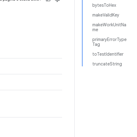
bytesToHex
makeValidKey
makeWorkUnitNa
me
primaryErrorType
Tag
toTestIdentifier
truncateString