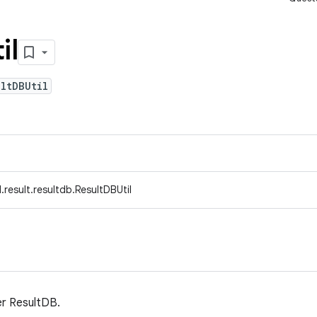
il
ltDBUtil
result.resultdb.ResultDBUtil
ter ResultDB.