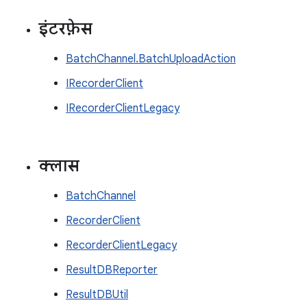
इंटरफ़ेस
BatchChannel.BatchUploadAction
IRecorderClient
IRecorderClientLegacy
क्लास
BatchChannel
RecorderClient
RecorderClientLegacy
ResultDBReporter
ResultDBUtil