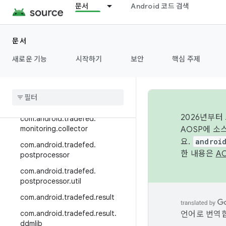
문서
Android 코드 검색
com.android.tradefed.invoker.s
hard.token
com.android.tradefed.invoker.tr
문서
acing
새로운 기능
시작하기
보안
핵심 주제
com.android.tradefed.lite
com
.
android
.
tradefed
.
log
com
.
android
.
tradefed
.
monitoring
2026년부터
com
.
android
.
tradefed
.
monitoring
.
collector
AOSP에 소
요.
androi
com
.
android
.
tradefed
.
한 내용은
A
postprocessor
com
.
android
.
tradefed
.
postprocessor
.
util
com
.
android
.
tradefed
.
result
com
.
android
.
tradefed
.
result
.
언어로 번역합
ddmlib