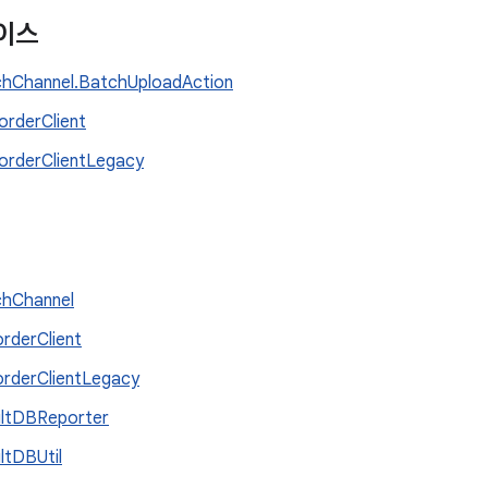
이스
hChannel.BatchUploadAction
orderClient
orderClientLegacy
hChannel
rderClient
rderClientLegacy
ltDBReporter
ltDBUtil