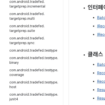
com
.
android
.
tradefed
.
인터페
targetprep
.
incremental
com
.
android
.
tradefed
.
Batc
targetprep
.
multi
com
.
android
.
tradefed
.
IRec
targetprep
.
suite
IRec
com
.
android
.
tradefed
.
targetprep
.
sync
com
.
android
.
tradefed
.
testtype
클래스
com
.
android
.
tradefed
.
testtype
.
binary
Batc
com
.
android
.
tradefed
.
testtype
.
Reco
coverage
Reco
com
.
android
.
tradefed
.
testtype
.
host
Resu
com
.
android
.
tradefed
.
testtype
.
Resu
junit4