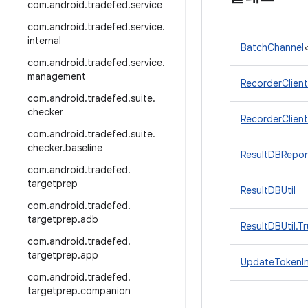
com
.
android
.
tradefed
.
service
com
.
android
.
tradefed
.
service
.
internal
BatchChannel
com
.
android
.
tradefed
.
service
.
management
RecorderClient
com
.
android
.
tradefed
.
suite
.
checker
RecorderClien
com
.
android
.
tradefed
.
suite
.
checker
.
baseline
ResultDBRepor
com
.
android
.
tradefed
.
targetprep
ResultDBUtil
com
.
android
.
tradefed
.
targetprep
.
adb
ResultDBUtil.T
com
.
android
.
tradefed
.
targetprep
.
app
UpdateTokenIn
com
.
android
.
tradefed
.
targetprep
.
companion