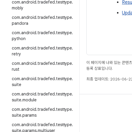
com
.
android
.
tradefed
.
testtype
.
Resu
mobly
Upda
com
.
android
.
tradefed
.
testtype
.
pandora
com
.
android
.
tradefed
.
testtype
.
python
com
.
android
.
tradefed
.
testtype
.
retry
이 페이지에 나와 있는 콘텐
com
.
android
.
tradefed
.
testtype
.
등록 상표입니다.
rust
com
.
android
.
tradefed
.
testtype
.
최종 업데이트: 2026-06-22
suite
com
.
android
.
tradefed
.
testtype
.
suite
.
module
빌드
com
.
android
.
tradefed
.
testtype
.
Android 저장소
suite
.
params
요구사항
com
.
android
.
tradefed
.
testtype
.
suite
.
params
.
multiuser