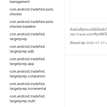
management
com
.
android
.
tradefed
.
suite
.
checker
com
.
android
.
tradefed
.
suite
.
checker
.
baseline
ตัวอย่างเนื้อหาและโค้ดในหน้าเว็
com
.
android
.
tradefed
.
ของ Oracle และ/หรือบริษัทใ
targetprep
อัปเดตล่าสุด 2025-07-27 
com
.
android
.
tradefed
.
targetprep
.
adb
com
.
android
.
tradefed
.
บิวด์
targetprep
.
app
ที่เก็บสำหรับ Android
com
.
android
.
tradefed
.
targetprep
.
companion
ข้อกำหนด
com
.
android
.
tradefed
.
ดาวน์โหลด
targetprep
.
incremental
แสดงพรีวิวไบนารี
com
.
android
.
tradefed
.
targetprep
.
multi
อิมเมจเวอร์ชันโรงงาน