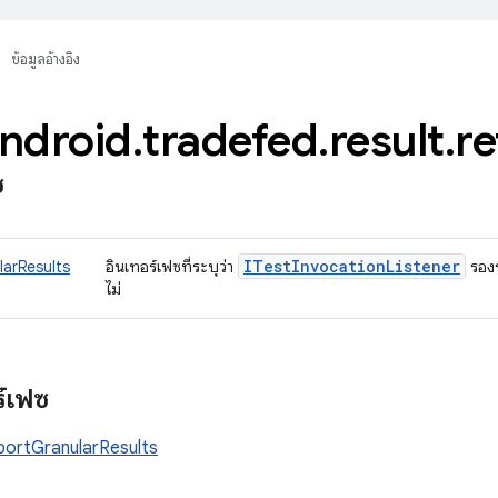
ข้อมูลอ้างอิง
ndroid
.
tradefed
.
result
.
re
ซ
ITest
Invocation
Listener
arResults
อินเทอร์เฟซที่ระบุว่า
รองร
ไม่
ร์เฟซ
portGranularResults