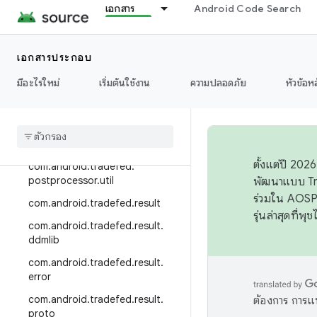
เอกสาร
Android Code Search
com.android.tradefed.lite
com.android.tradefed.log
com.android.tradefed.monitorin
เอกสารประกอบ
g
มีอะไรใหม่
เริ่มต้นใช้งาน
ความปลอดภัย
หัวข้อห
com
.
android
.
tradefed
.
monitoring
.
collector
com
.
android
.
tradefed
.
postprocessor
ตั้งแต่ปี 20
com
.
android
.
tradefed
.
postprocessor
.
util
พัฒนาแบบ Tr
ร่วมใน AOSP 
com
.
android
.
tradefed
.
result
รุ่นล่าสุดที่พ
com
.
android
.
tradefed
.
result
.
ddmlib
com
.
android
.
tradefed
.
result
.
error
com
.
android
.
tradefed
.
result
.
ต้องการ การแ
proto