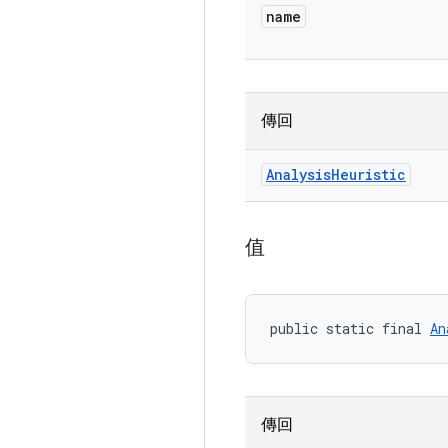
name
傳回
Analysis
Heuristic
值
public static final 
An
傳回