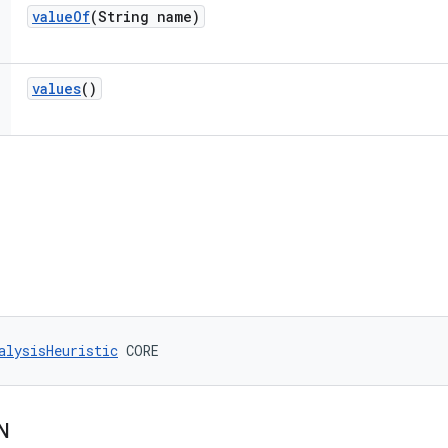
value
Of
(String name)
values
()
alysisHeuristic
 CORE
N