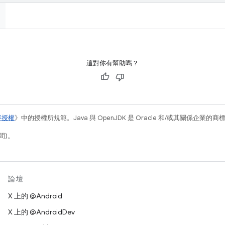
這對你有幫助嗎？
容授權
》中的授權所規範。Java 與 OpenJDK 是 Oracle 和/或其關係企業的
間)。
論壇
X 上的 @Android
X 上的 @AndroidDev