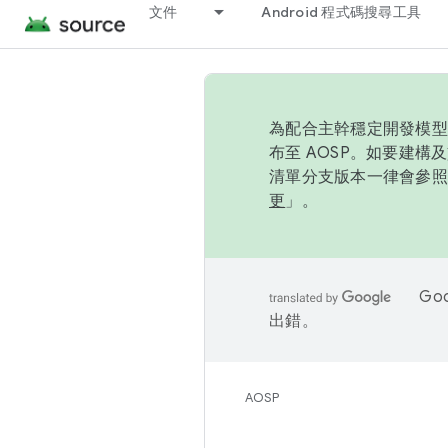
文件
Android 程式碼搜尋工具
為配合主幹穩定開發模型，
布至 AOSP。如要建構及
清單分支版本一律會參照推
更
」。
Go
出錯。
AOSP