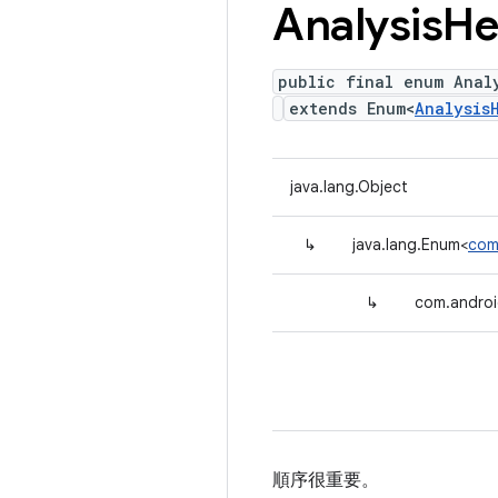
Analysis
He
public final enum Anal
extends Enum<
Analysis
java.lang.Object
↳
java.lang.Enum<
com.
↳
com.android
順序很重要。