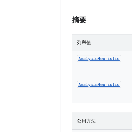
摘要
列舉值
Analysis
Heuristic
Analysis
Heuristic
公用方法