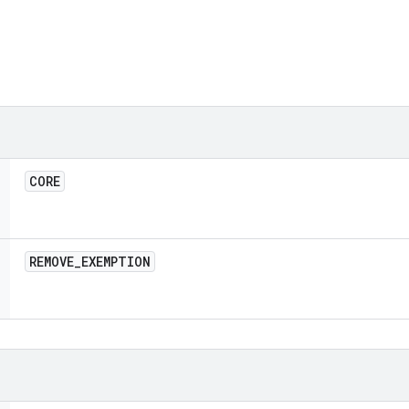
CORE
REMOVE
_
EXEMPTION