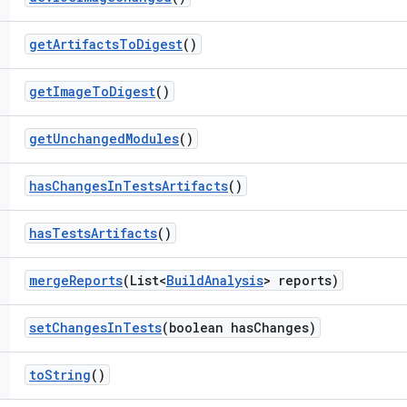
get
Artifacts
To
Digest
()
get
Image
To
Digest
()
get
Unchanged
Modules
()
has
Changes
In
Tests
Artifacts
()
has
Tests
Artifacts
()
merge
Reports
(List<
Build
Analysis
> reports)
set
Changes
In
Tests
(boolean has
Changes)
to
String
()