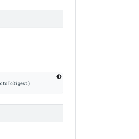
actsToDigest)