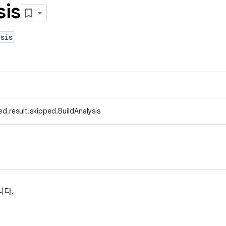
sis
sis
d.result.skipped.BuildAnalysis
니다.