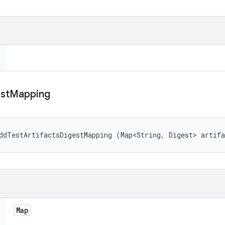
st
Mapping
ddTestArtifactsDigestMapping (Map<String, Digest> artif
Map