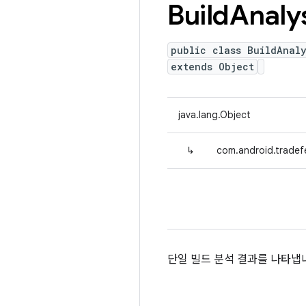
Build
Analy
public class BuildAnaly
extends Object
java.lang.Object
↳
com.android.tradefe
단일 빌드 분석 결과를 나타냅