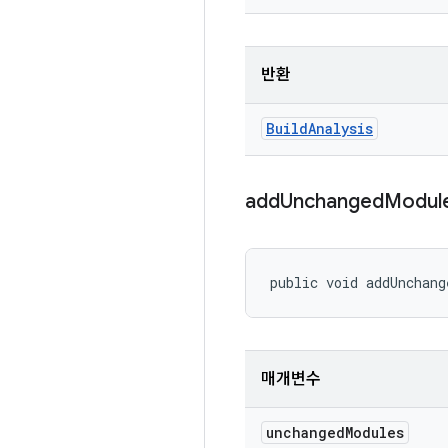
반환
Build
Analysis
add
Unchanged
Modul
public void addUnchang
매개변수
unchanged
Modules