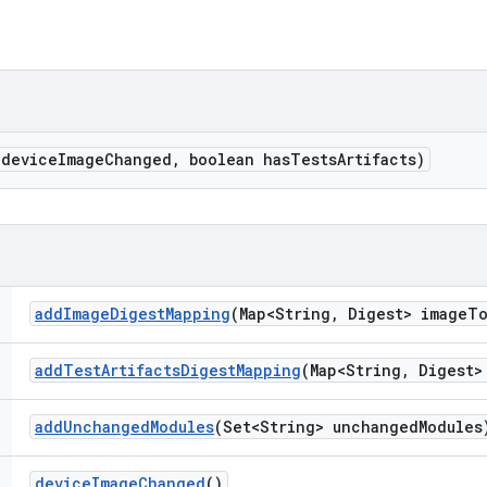
 device
Image
Changed
,
boolean has
Tests
Artifacts)
add
Image
Digest
Mapping
(Map<String
,
Digest> image
T
add
Test
Artifacts
Digest
Mapping
(Map<String
,
Digest> 
add
Unchanged
Modules
(Set<String> unchanged
Modules
device
Image
Changed
()