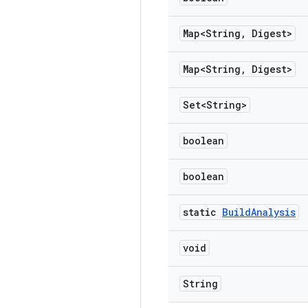
Map<String
,
Digest>
Map<String
,
Digest>
Set<String>
boolean
boolean
static
Build
Analysis
void
String