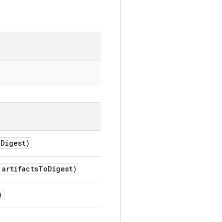
o
Digest)
artifacts
To
Digest)
)