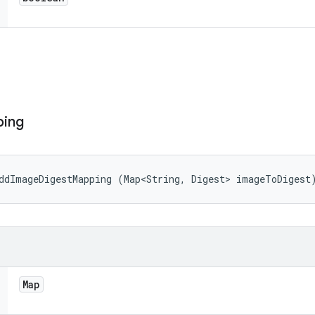
ing
ddImageDigestMapping (Map<String, Digest> imageToDigest
Map