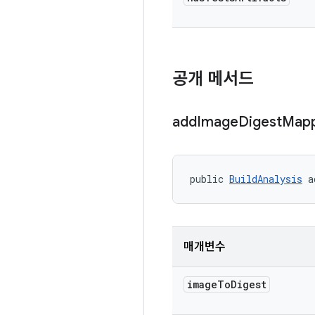
공개 메서드
add
Image
Digest
Mapp
public 
BuildAnalysis
 a
매개변수
image
To
Digest