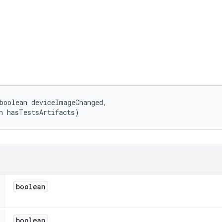
boolean deviceImageChanged, 

n hasTestsArtifacts)
boolean
boolean