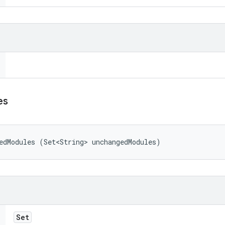
es
edModules (Set<String> unchangedModules)
Set