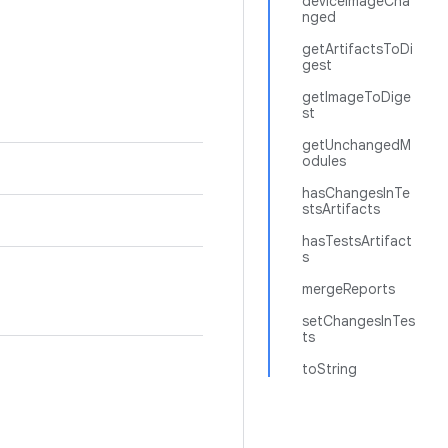
deviceImageCha
nged
getArtifactsToDi
gest
getImageToDige
st
getUnchangedM
odules
hasChangesInTe
stsArtifacts
hasTestsArtifact
s
mergeReports
setChangesInTes
ts
toString