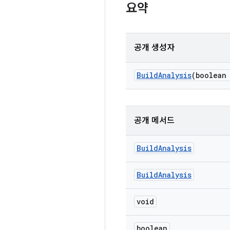
요약
공개 생성자
Build
Analysis
(boolean
공개 메서드
Build
Analysis
Build
Analysis
void
boolean