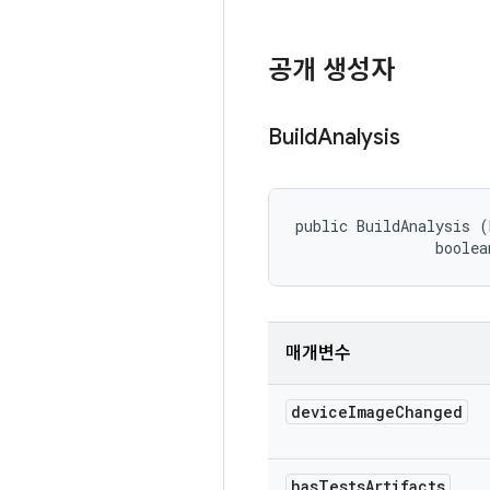
공개 생성자
Build
Analysis
public BuildAnalysis (
                boolea
매개변수
device
Image
Changed
has
Tests
Artifacts