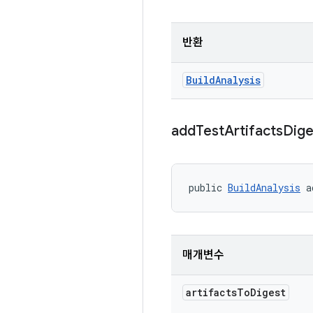
반환
Build
Analysis
add
Test
Artifacts
Dige
public 
BuildAnalysis
 a
매개변수
artifacts
To
Digest