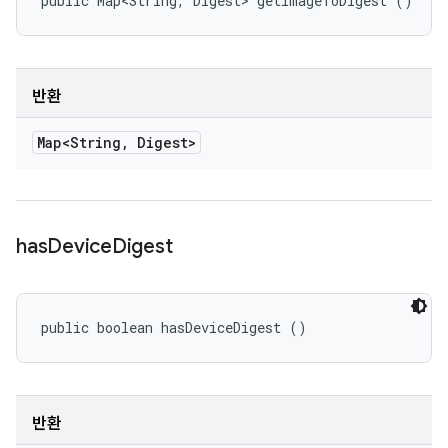
public Map<String, Digest> getImageToDigest ()
반환
Map<String
,
Digest>
has
Device
Digest
public boolean hasDeviceDigest ()
반환