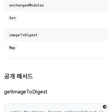
unchanged
Modules
Set
image
To
Digest
Map
공개 메서드
get
Image
To
Digest