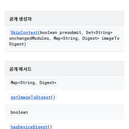
공개 생성자
Skip
Context
(boolean presubmit
,
Set<String>
unchanged
Modules
,
Map<String
,
Digest> image
To
Digest)
공개 메서드
Map<String
,
Digest>
get
Image
To
Digest
()
boolean
has
Device
Digest
()