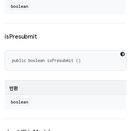
boolean
is
Presubmit
public boolean isPresubmit ()
반환
boolean