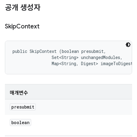
공개 생성자
Skip
Context
public SkipContext (boolean presubmit, 

                Set<String> unchangedModules, 

                Map<String, Digest> imageToDigest)
매개변수
presubmit
boolean