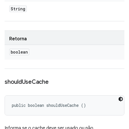
String
Retorna
boolean
should
Use
Cache
public boolean shouldUseCache ()
Informa se o cache deve ser usado ou não.