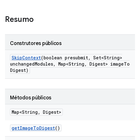
Resumo
Construtores públicos
Skip
Context
(boolean presubmit
,
Set<String>
unchanged
Modules
,
Map<String
,
Digest> image
To
Digest)
Métodos públicos
Map<String
,
Digest>
get
Image
To
Digest
()