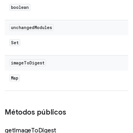
boolean
unchanged
Modules
Set
image
To
Digest
Map
Métodos públicos
get
Image
To
Digest