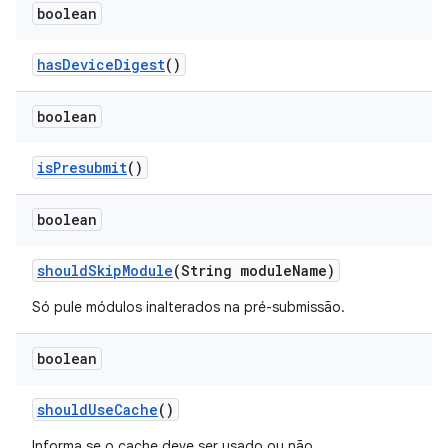
boolean
has
Device
Digest
()
boolean
is
Presubmit
()
boolean
should
Skip
Module
(String module
Name)
Só pule módulos inalterados na pré-submissão.
boolean
should
Use
Cache
()
Informa se o cache deve ser usado ou não.