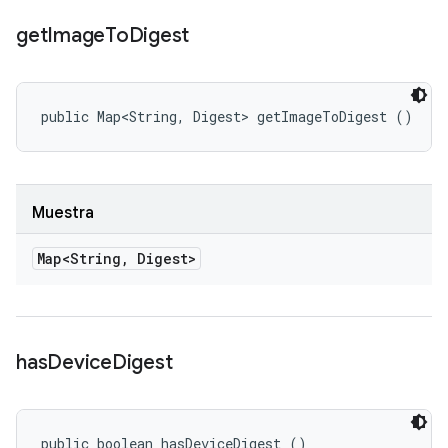
get
Image
To
Digest
public Map<String, Digest> getImageToDigest ()
Muestra
Map<String
,
Digest>
has
Device
Digest
public boolean hasDeviceDigest ()