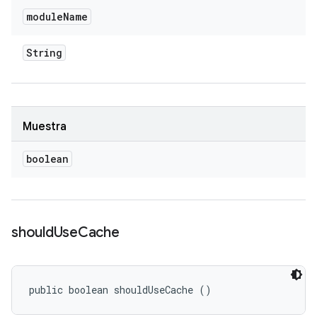
module
Name
String
Muestra
boolean
should
Use
Cache
public boolean shouldUseCache ()