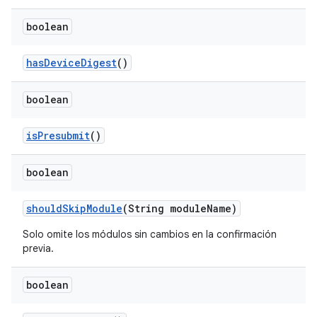
boolean
has
Device
Digest
()
boolean
is
Presubmit
()
boolean
should
Skip
Module
(String module
Name)
Solo omite los módulos sin cambios en la confirmación
previa.
boolean