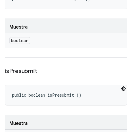
Muestra
boolean
is
Presubmit
public boolean isPresubmit ()
Muestra