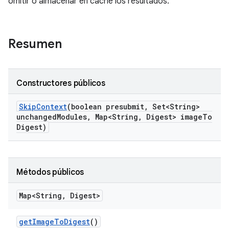
omitir o almacenar en caché los resultados.
Resumen
Constructores públicos
Skip
Context
(boolean presubmit
,
Set<String>
unchanged
Modules
,
Map<String
,
Digest> image
To
Digest)
Métodos públicos
Map<String
,
Digest>
get
Image
To
Digest
()