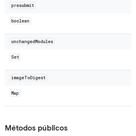
presubmit
boolean
unchanged
Modules
Set
image
To
Digest
Map
Métodos públicos