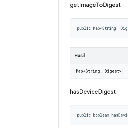
get
Image
To
Digest
public Map<String, Dig
Hasil
Map<String
,
Digest>
has
Device
Digest
public boolean hasDevi