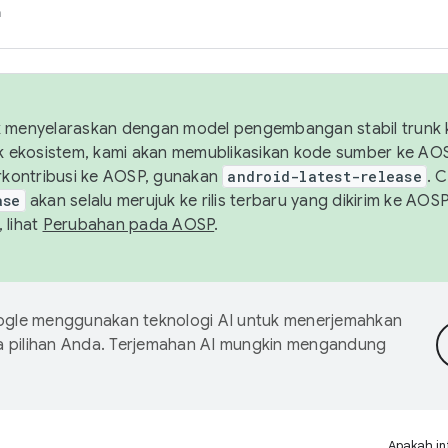
h
uk menyelaraskan dengan model pengembangan stabil trunk
tuk ekosistem, kami akan memublikasikan kode sumber ke A
kontribusi ke AOSP, gunakan
android-latest-release
. 
ase
akan selalu merujuk ke rilis terbaru yang dikirim ke AO
 lihat
Perubahan pada AOSP
.
gle menggunakan teknologi AI untuk menerjemahkan
a pilihan Anda. Terjemahan AI mungkin mengandung
Apakah in