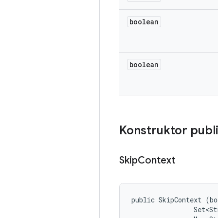
boolean
boolean
Konstruktor publ
Skip
Context
public SkipContext (bo
                Set<St