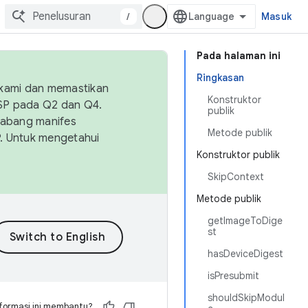
/
Masuk
Pada halaman ini
Ringkasan
 kami dan memastikan
Konstruktor
OSP pada Q2 dan Q4.
publik
Cabang manifes
Metode publik
SP. Untuk mengetahui
Konstruktor publik
SkipContext
Metode publik
getImageToDige
st
hasDeviceDigest
isPresubmit
shouldSkipModul
formasi ini membantu?