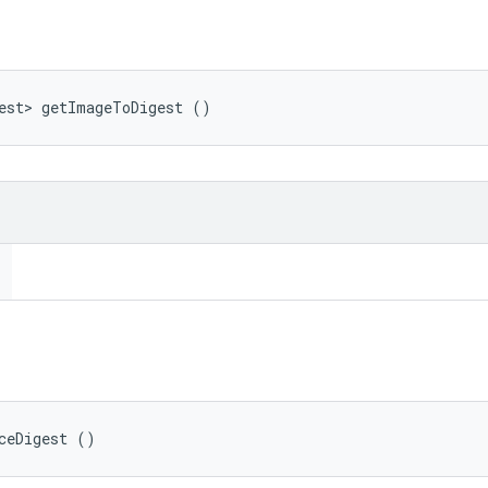
est> getImageToDigest ()
ceDigest ()