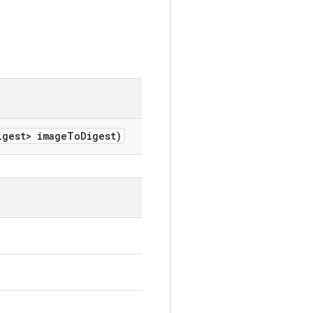
gest> image
To
Digest)