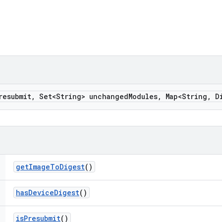
resubmit
,
Set<String> unchanged
Modules
,
Map<String
,
Di
get
Image
To
Digest
()
has
Device
Digest
()
is
Presubmit
()