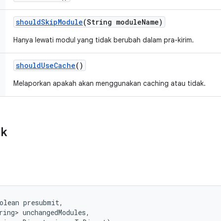
should
Skip
Module
(String module
Name)
Hanya lewati modul yang tidak berubah dalam pra-kirim.
should
Use
Cache
()
Melaporkan apakah akan menggunakan caching atau tidak.
ik
olean presubmit, 

ring> unchangedModules, 
