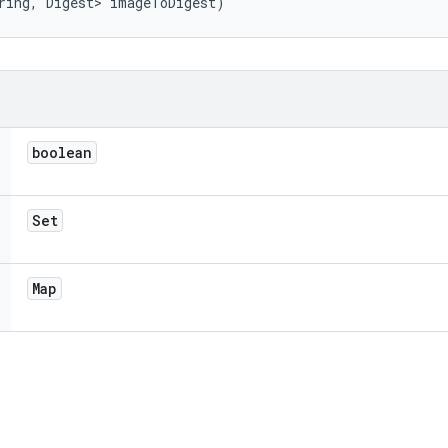
ring, Digest> imageToDigest)
boolean
Set
Map