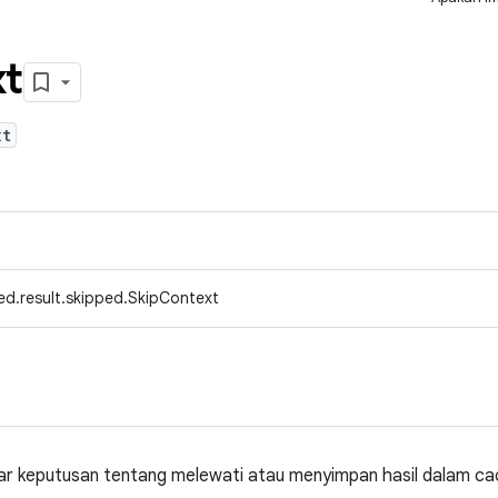
t
xt
ed.result.skipped.SkipContext
ar keputusan tentang melewati atau menyimpan hasil dalam ca