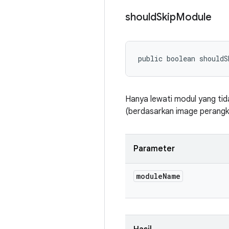
should
Skip
Module
public boolean shouldS
Hanya lewati modul yang tid
(berdasarkan image perangka
Parameter
module
Name