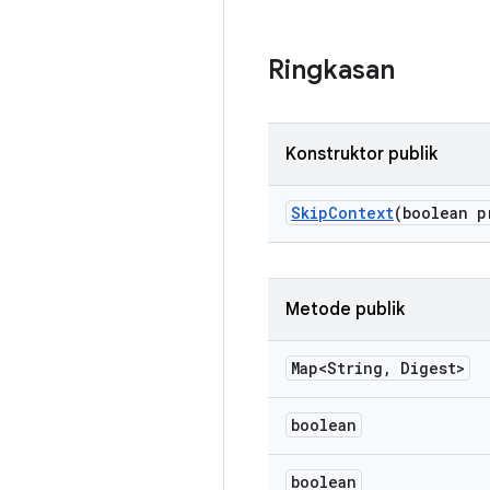
Ringkasan
Konstruktor publik
Skip
Context
(boolean p
Metode publik
Map<String
,
Digest>
boolean
boolean