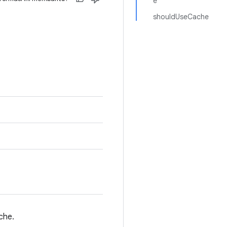
e
shouldUseCache
che.