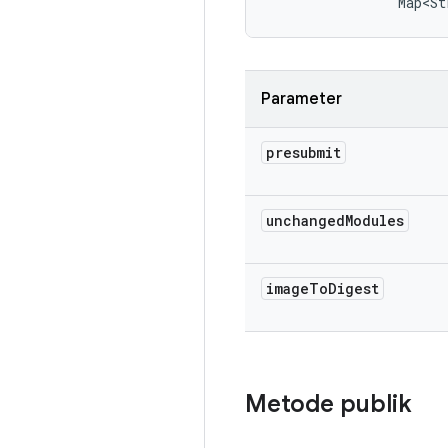
                Map<St
Parameter
presubmit
unchanged
Modules
image
To
Digest
Metode publik