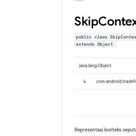
Skip
Contex
public class SkipConte
extends Object
java.lang.Object
↳
com.android.tradef
Representasi konteks seput