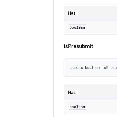
Hasil
boolean
is
Presubmit
public boolean isPres
Hasil
boolean