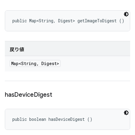
public Map<String, Digest> getImageToDigest ()
戻り値
Map<String
,
Digest>
has
Device
Digest
public boolean hasDeviceDigest ()