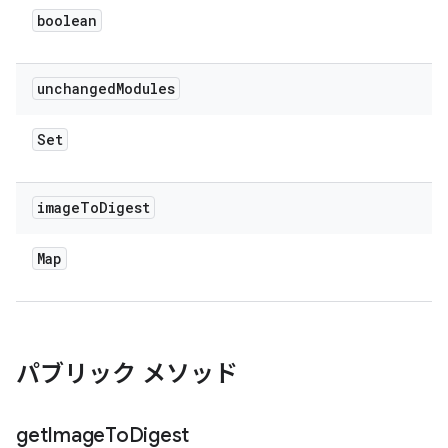
boolean
unchanged
Modules
Set
image
To
Digest
Map
パブリック メソッド
get
Image
To
Digest