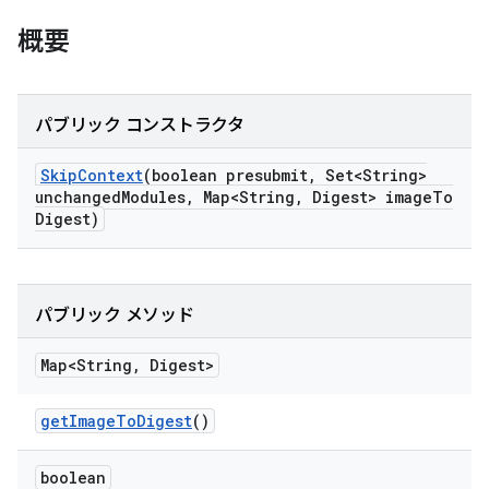
概要
パブリック コンストラクタ
Skip
Context
(boolean presubmit
,
Set<String>
unchanged
Modules
,
Map<String
,
Digest> image
To
Digest)
パブリック メソッド
Map<String
,
Digest>
get
Image
To
Digest
()
boolean