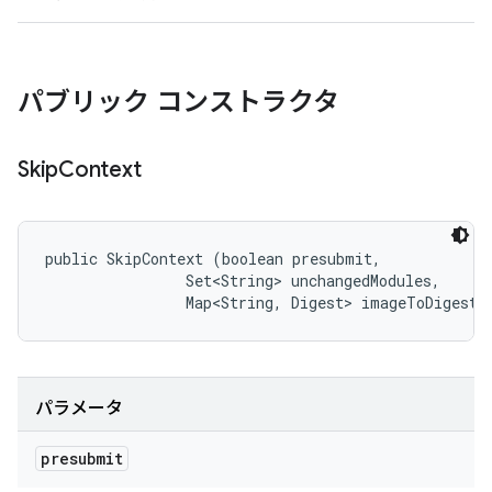
パブリック コンストラクタ
Skip
Context
public SkipContext (boolean presubmit, 

                Set<String> unchangedModules, 

                Map<String, Digest> imageToDigest)
パラメータ
presubmit