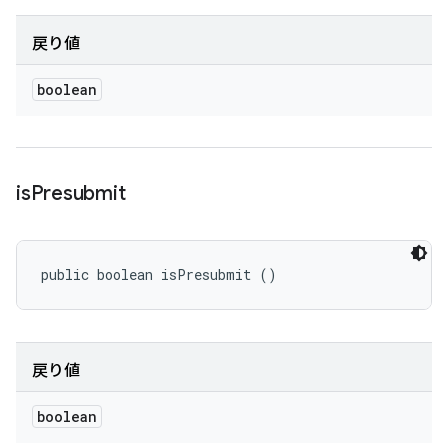
戻り値
boolean
is
Presubmit
public boolean isPresubmit ()
戻り値
boolean