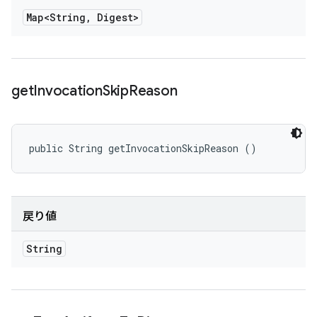
Map<String
,
Digest>
get
Invocation
Skip
Reason
public String getInvocationSkipReason ()
戻り値
String