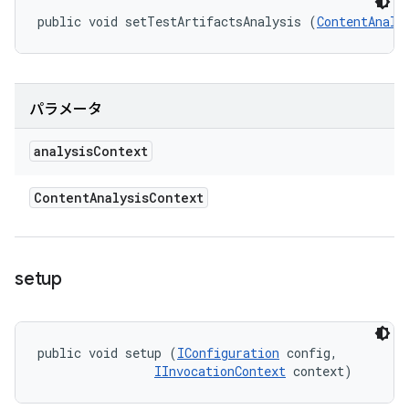
public void setTestArtifactsAnalysis (
ContentAnaly
パラメータ
analysis
Context
Content
Analysis
Context
setup
public void setup (
IConfiguration
 config, 

IInvocationContext
 context)