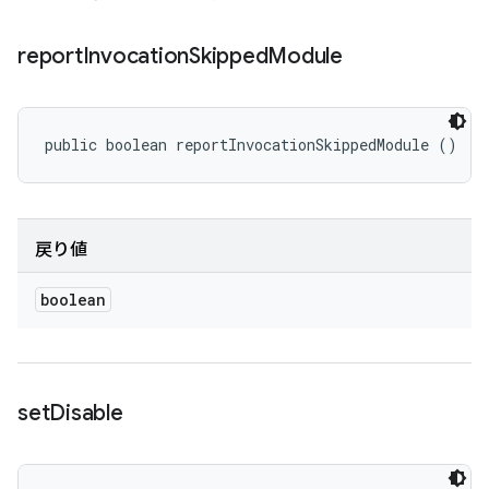
report
Invocation
Skipped
Module
public boolean reportInvocationSkippedModule ()
戻り値
boolean
set
Disable