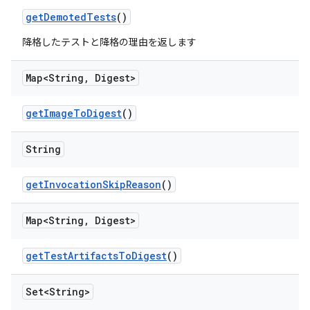
get
Demoted
Tests
()
降格したテストと降格の理由を返します
Map<String
,
Digest>
get
Image
To
Digest
()
String
get
Invocation
Skip
Reason
()
Map<String
,
Digest>
get
Test
Artifacts
To
Digest
()
Set<String>