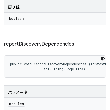
戻り値
boolean
report
Discovery
Dependencies
public void reportDiscoveryDependencies (List<Strin
                List<String> depFiles)
パラメータ
modules