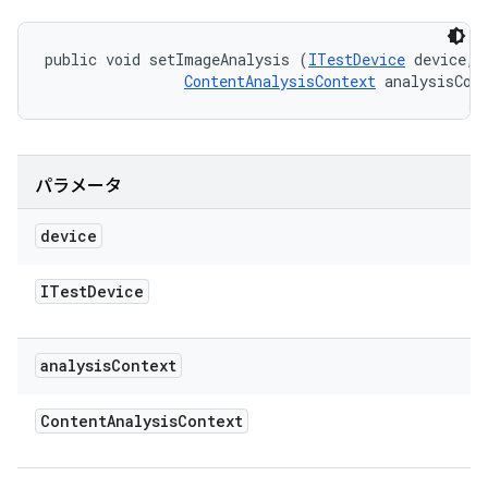
public void setImageAnalysis (
ITestDevice
 device, 

ContentAnalysisContext
 analysisCon
パラメータ
device
ITest
Device
analysis
Context
Content
Analysis
Context