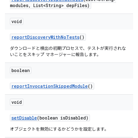
modules
,
List<String> dep
Files)
void
report
Discovery
With
No
Tests
()
ダウンロードと検出の初期プロセスで、テストが実行されな
いことをスキップ マネージャーに報告します。
boolean
report
Invocation
Skipped
Module
()
void
set
Disable
(boolean is
Disabled)
オブジェクトを無効にするかどうかを設定します。