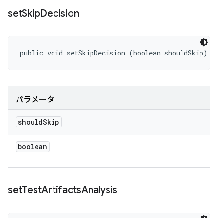
set
Skip
Decision
public void setSkipDecision (boolean shouldSkip)
パラメータ
should
Skip
boolean
set
Test
Artifacts
Analysis