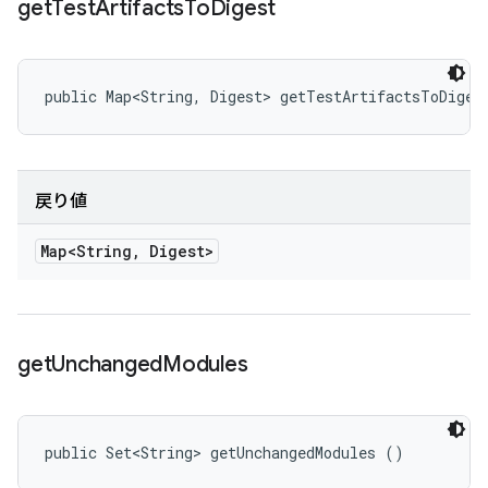
get
Test
Artifacts
To
Digest
public Map<String, Digest> getTestArtifactsToDiges
戻り値
Map<String
,
Digest>
get
Unchanged
Modules
public Set<String> getUnchangedModules ()