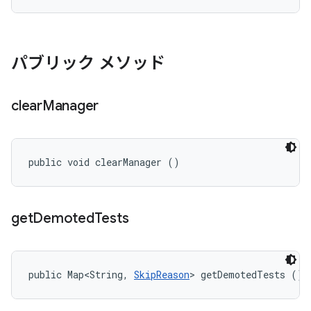
パブリック メソッド
clear
Manager
public void clearManager ()
get
Demoted
Tests
public Map<String, 
SkipReason
> getDemotedTests ()