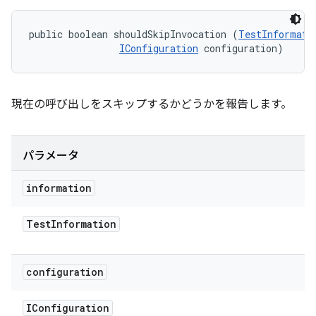
public boolean shouldSkipInvocation (
TestInformati
IConfiguration
 configuration)
現在の呼び出しをスキップするかどうかを報告します。
パラメータ
information
Test
Information
configuration
IConfiguration