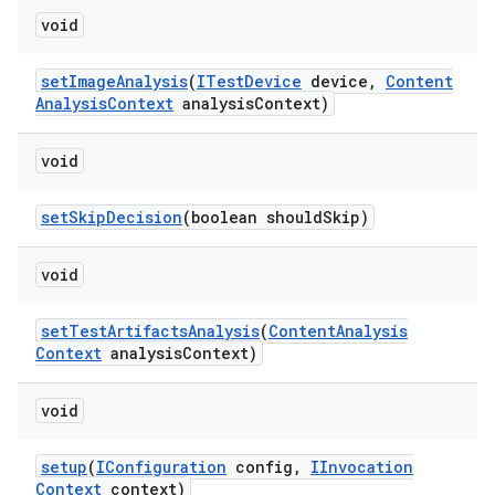
void
set
Image
Analysis
(
ITest
Device
device
,
Content
Analysis
Context
analysis
Context)
void
set
Skip
Decision
(boolean should
Skip)
void
set
Test
Artifacts
Analysis
(
Content
Analysis
Context
analysis
Context)
void
setup
(
IConfiguration
config
,
IInvocation
Context
context)