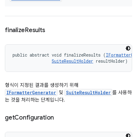
finalize
Results
public abstract void finalizeResults (
IFormatterGe
SuiteResultHolder
 resultHolder)
형식이 지정된 결과를 생성하기 위해
IFormatterGenerator
및
SuiteResultHolder
를 사용하
는 것을 처리하는 단계입니다.
get
Configuration