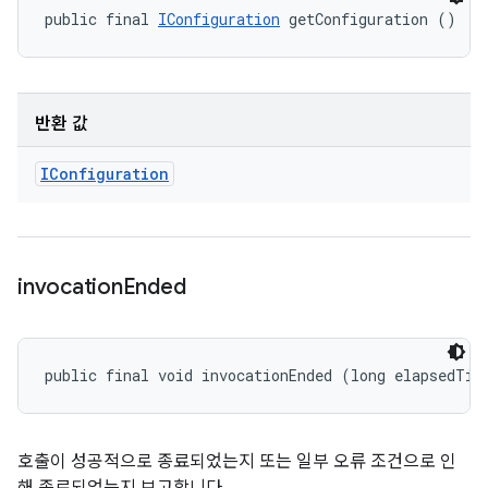
public final 
IConfiguration
 getConfiguration ()
반환 값
IConfiguration
invocation
Ended
public final void invocationEnded (long elapsedTim
호출이 성공적으로 종료되었는지 또는 일부 오류 조건으로 인