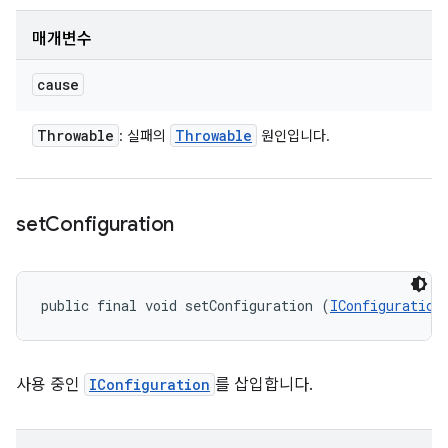
매개변수
cause
Throwable
Throwable
: 실패의
원인입니다.
set
Configuration
public final void setConfiguration (
IConfiguration
사용 중인
IConfiguration
를 삽입합니다.