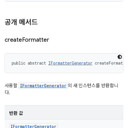
공개 메서드
create
Formatter
public abstract 
IFormatterGenerator
 createFormatte
사용할
IFormatterGenerator
의 새 인스턴스를 반환합니
다.
반환 값
IFormatter
Generator