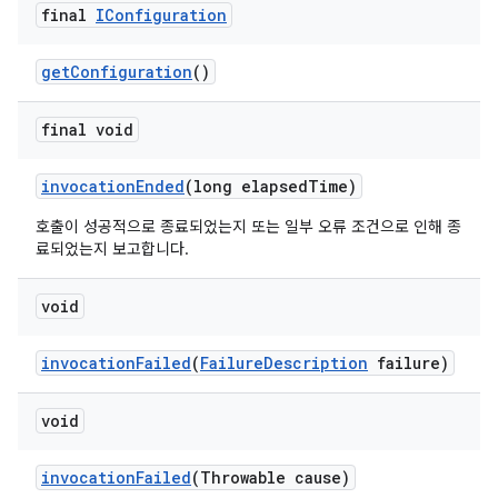
final
IConfiguration
get
Configuration
()
final void
invocation
Ended
(long elapsed
Time)
호출이 성공적으로 종료되었는지 또는 일부 오류 조건으로 인해 종
료되었는지 보고합니다.
void
invocation
Failed
(
Failure
Description
failure)
void
invocation
Failed
(Throwable cause)