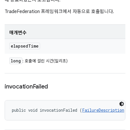
해 종료되었는지 보고합니다.
TradeFederation 프레임워크에서 자동으로 호출됩니다.
매개변수
elapsed
Time
long
: 호출에 걸린 시간(밀리초)
invocation
Failed
public void invocationFailed (
FailureDescription
 f