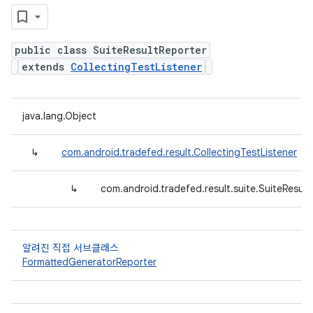
public class SuiteResultReporter
extends
CollectingTestListener
java.lang.Object
↳
com.android.tradefed.result.CollectingTestListener
↳
com.android.tradefed.result.suite.SuiteResult
알려진 직접 서브클래스
FormattedGeneratorReporter