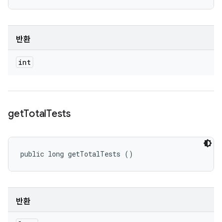
반환
int
get
Total
Tests
public long getTotalTests ()
반환