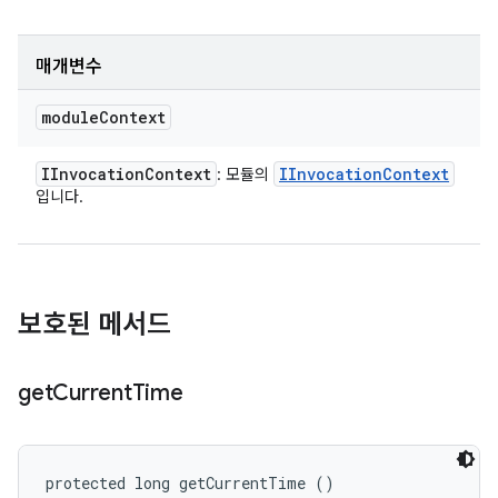
매개변수
module
Context
IInvocation
Context
IInvocation
Context
: 모듈의
입니다.
보호된 메서드
get
Current
Time
protected long getCurrentTime ()