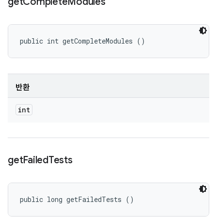
get
Complete
Modules
public int getCompleteModules ()
반환
int
get
Failed
Tests
public long getFailedTests ()