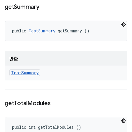
get
Summary
public 
TestSummary
 getSummary ()
반환
Test
Summary
get
Total
Modules
public int getTotalModules ()