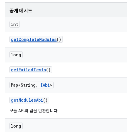
공개 메서드
int
get
Complete
Modules
()
long
get
Failed
Tests
()
Map<String
,
IAbi
>
get
Modules
Abi
()
모듈 ABI의 맵을 반환합니다.
.
long