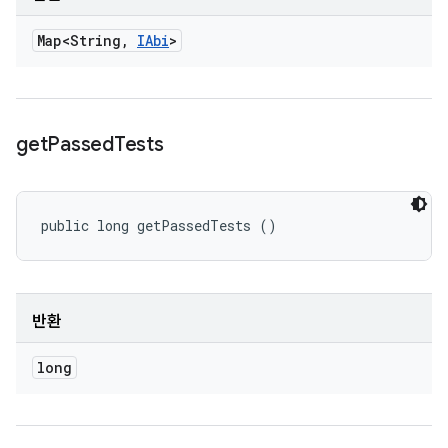
Map<String
,
IAbi
>
get
Passed
Tests
public long getPassedTests ()
반환
long