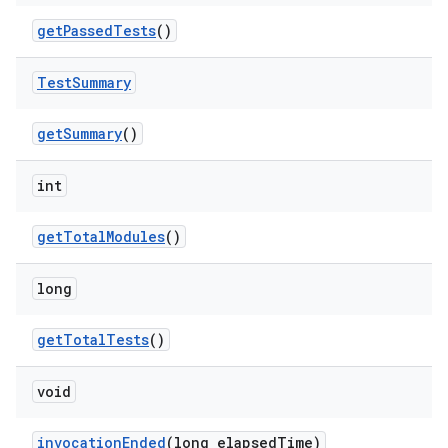
get
Passed
Tests
()
Test
Summary
get
Summary
()
int
get
Total
Modules
()
long
get
Total
Tests
()
void
invocation
Ended
(long elapsed
Time)