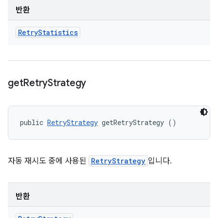
반환
Retry
Statistics
get
Retry
Strategy
public 
RetryStrategy
 getRetryStrategy ()
자동 재시도 중에 사용된
RetryStrategy
입니다.
반환