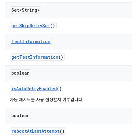
Set<String>
get
Skip
Retry
Set
()
Test
Information
get
Test
Information
()
boolean
is
Auto
Retry
Enabled
()
자동 재시도를 사용 설정할지 여부입니다.
boolean
reboot
At
Last
Attempt
()