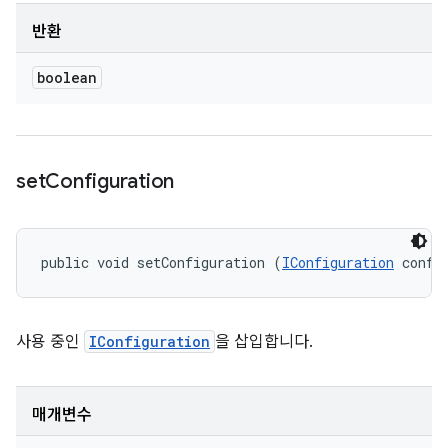
반환
boolean
set
Configuration
public void setConfiguration (
IConfiguration
 confi
사용 중인
IConfiguration
을 삽입합니다.
매개변수