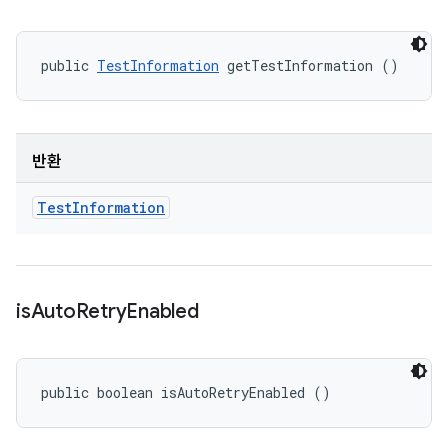
public 
TestInformation
 getTestInformation ()
반환
Test
Information
is
Auto
Retry
Enabled
public boolean isAutoRetryEnabled ()