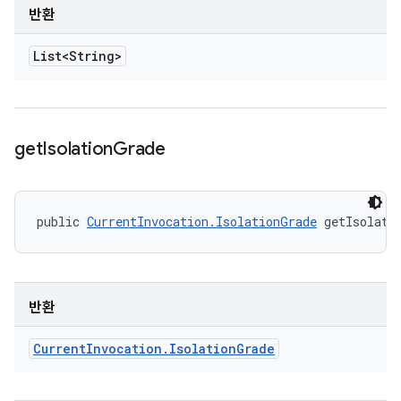
반환
List<String>
get
Isolation
Grade
public 
CurrentInvocation.IsolationGrade
 getIsolati
반환
Current
Invocation
.
Isolation
Grade