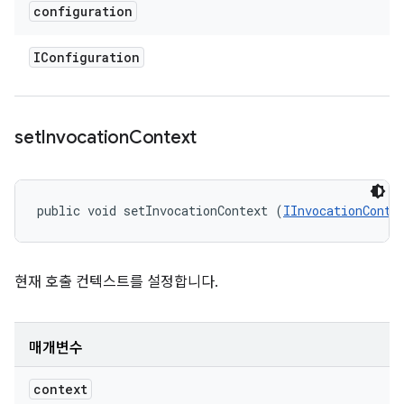
configuration
IConfiguration
set
Invocation
Context
public void setInvocationContext (
IInvocationConte
현재 호출 컨텍스트를 설정합니다.
매개변수
context