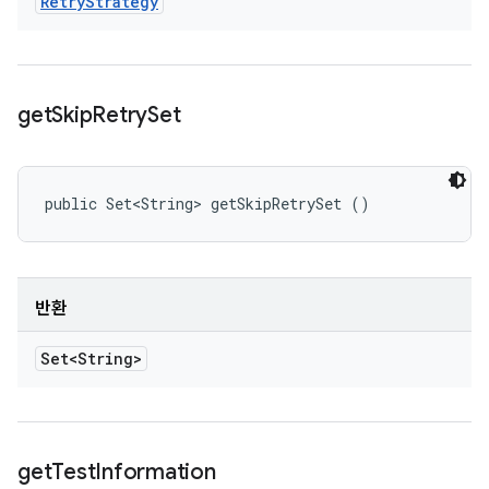
Retry
Strategy
get
Skip
Retry
Set
public Set<String> getSkipRetrySet ()
반환
Set<String>
get
Test
Information