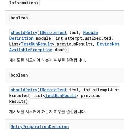
Information)
boolean
should
Retry
(
IRemote
Test
test
,
Module
Definition
module
,
int attempt
Just
Executed
,
List<
Test
Run
Result
> previous
Results
,
Device
Not
Available
Exception
dnae)
재시도를 시도해야 하는지 여부를 결정합니다.
boolean
should
Retry
(
IRemote
Test
test
,
int attempt
Just
Executed
,
List<
Test
Run
Result
> previous
Results)
재시도를 시도해야 하는지 여부를 결정합니다.
Retry
Preparation
Decision