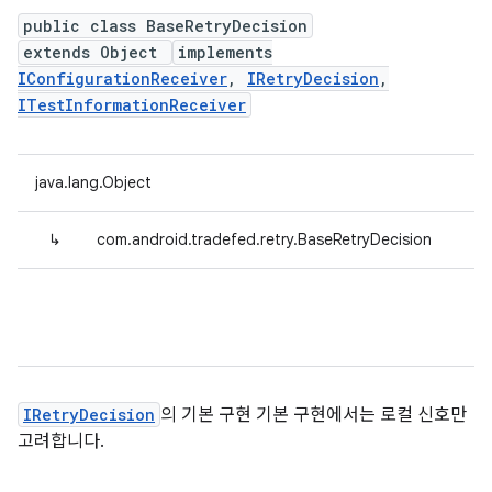
public class BaseRetryDecision
extends Object
implements
IConfigurationReceiver
,
IRetryDecision
,
ITestInformationReceiver
java.lang.Object
↳
com.android.tradefed.retry.BaseRetryDecision
IRetryDecision
의 기본 구현 기본 구현에서는 로컬 신호만
고려합니다.