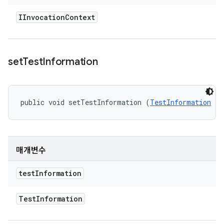
IInvocation
Context
set
Test
Information
public void setTestInformation (
TestInformation
 te
매개변수
test
Information
Test
Information