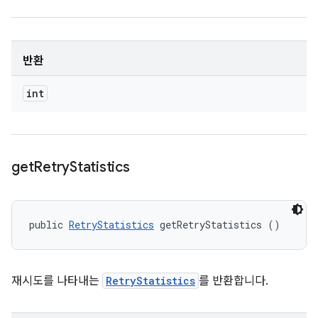
반환
int
get
Retry
Statistics
public 
RetryStatistics
 getRetryStatistics ()
재시도를 나타내는
RetryStatistics
를 반환합니다.