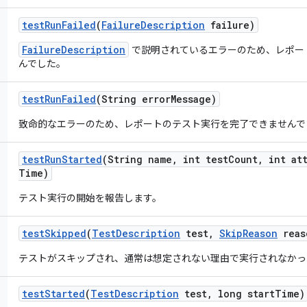
test
Run
Failed
(
Failure
Description
failure)
FailureDescription
で説明されているエラーのため、レポー
んでした。
test
Run
Failed
(String error
Message)
致命的なエラーのため、レポートのテスト実行を完了できませんで
test
Run
Started
(String name
,
int test
Count
,
int att
Time)
テスト実行の開始を報告します。
test
Skipped
(
Test
Description
test
,
Skip
Reason
reas
テストがスキップされ、通常は想定されない理由で実行されなかっ
test
Started
(
Test
Description
test
,
long start
Time)