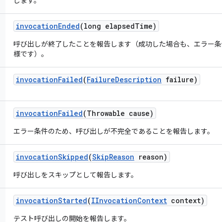
します。
invocation
Ended
(long elapsed
Time)
呼び出しが終了したことを報告します（成功した場合も、エラー条
様です）。
invocation
Failed
(
Failure
Description
failure)
invocation
Failed
(Throwable cause)
エラー条件のため、呼び出しが不完全であることを報告します。
invocation
Skipped
(
Skip
Reason
reason)
呼び出しをスキップとして報告します。
invocation
Started
(
IInvocation
Context
context)
テスト呼び出しの開始を報告します。