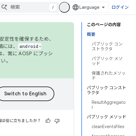
/
ログイン
このページの内容
概要
の安定性を確保するため、
パブリック コン
投稿には、
android-
ストラクタ
、常に AOSP にプッシ
パブリック メソ
さい。
ッド
保護されたメソッ
ド
パブリック コンスト
ラクタ
ResultAggregato
r
パブリック メソッド
報は役に立ちましたか？
cleanEventsFiles