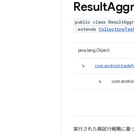
Result
Aggr
public class ResultAgg
extends
CollectingTes
java.lang.Object
↳
com.android.tradefe
↳
com.androi
実行された再試行戦略に基