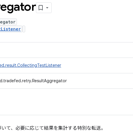
egator
regator
tListener
d.result.CollectingTestListener
d.tradefed.retry.ResultAggregator
づいて、必要に応じて結果を集計する特別な転送。