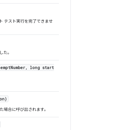
ト テスト実行を完了できませ
した。
empt
Number
,
long start
on)
た場合に呼び出されます。