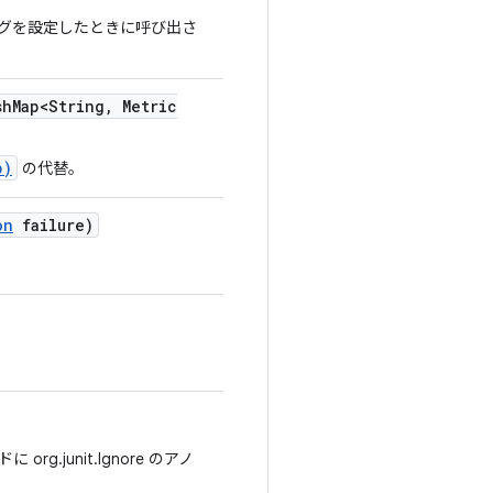
フラグを設定したときに呼び出さ
sh
Map<String
,
Metric
p)
の代替。
on
failure)
junit.Ignore のアノ