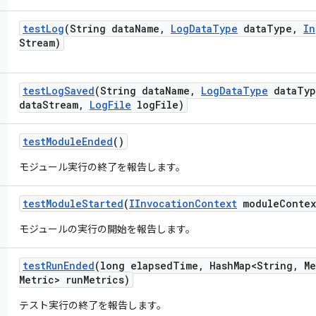
test
Log
(String data
Name
,
Log
Data
Type
data
Type
,
In
Stream)
test
Log
Saved
(String data
Name
,
Log
Data
Type
data
Typ
data
Stream
,
Log
File
log
File)
test
Module
Ended
()
モジュール実行の終了を報告します。
test
Module
Started
(
IInvocation
Context
module
Contex
モジュールの実行の開始を報告します。
test
Run
Ended
(long elapsed
Time
,
Hash
Map<String
,
Me
Metric> run
Metrics)
テスト実行の終了を報告します。