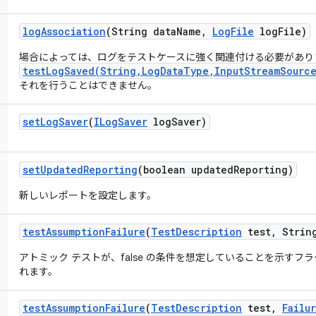
log
Association
(String data
Name
,
Log
File
log
File)
場合によっては、ログをテストケースに強く関連付ける必要があり
testLogSaved(String,LogDataType,InputStreamSource
それを行うことはできません。
set
Log
Saver
(
ILog
Saver
log
Saver)
set
Updated
Reporting
(boolean updated
Reporting)
新しいレポートを設定します。
test
Assumption
Failure
(
Test
Description
test
,
String
アトミック テストが、false の条件を想定していることを示す
れます。
test
Assumption
Failure
(
Test
Description
test
,
Failu