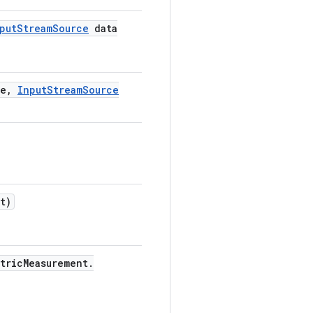
put
Stream
Source
data
e
,
Input
Stream
Source
t)
tric
Measurement
.