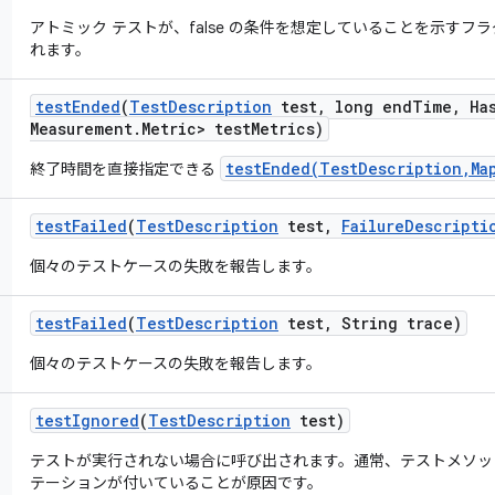
アトミック テストが、false の条件を想定していることを示す
れます。
test
Ended
(
Test
Description
test
,
long end
Time
,
Ha
Measurement
.
Metric> test
Metrics)
testEnded(TestDescription,Ma
終了時間を直接指定できる
test
Failed
(
Test
Description
test
,
Failure
Descripti
個々のテストケースの失敗を報告します。
test
Failed
(
Test
Description
test
,
String trace)
個々のテストケースの失敗を報告します。
test
Ignored
(
Test
Description
test)
テストが実行されない場合に呼び出されます。通常、テストメソッドに org.
テーションが付いていることが原因です。