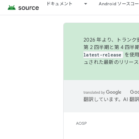
ドキュメント
Android ソース
2026 年より、トラ
第 2 四半期と第 4 四
latest-release
を使用
ュされた最新のリリース
Go
翻訳しています。AI 
AOSP