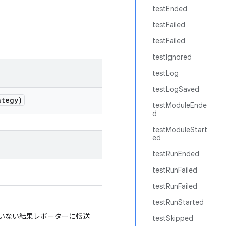
testEnded
testFailed
testFailed
testIgnored
testLog
testLogSaved
tegy)
testModuleEnde
d
testModuleStart
ed
testRunEnded
testRunFailed
testRunFailed
testRunStarted
いない結果レポーターに転送
testSkipped