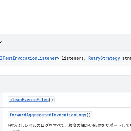
タ
ITest
Invocation
Listener
> listeners
,
Retry
Strategy
stra
clean
Events
Files
()
forward
Aggregated
Invocation
Logs
()
呼び出しレベルのログをすべて、粒度の細かい結果をサポートして