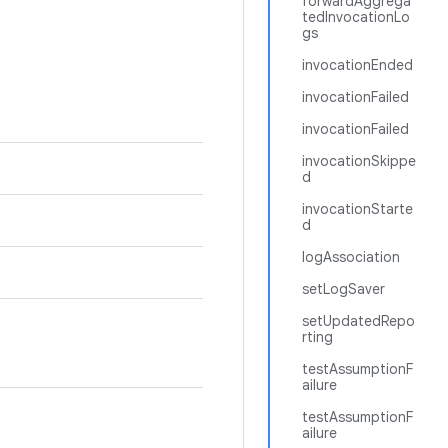
forwardAggrega
tedInvocationLo
gs
invocationEnded
invocationFailed
invocationFailed
invocationSkippe
d
invocationStarte
d
logAssociation
setLogSaver
setUpdatedRepo
rting
testAssumptionF
ailure
testAssumptionF
ailure