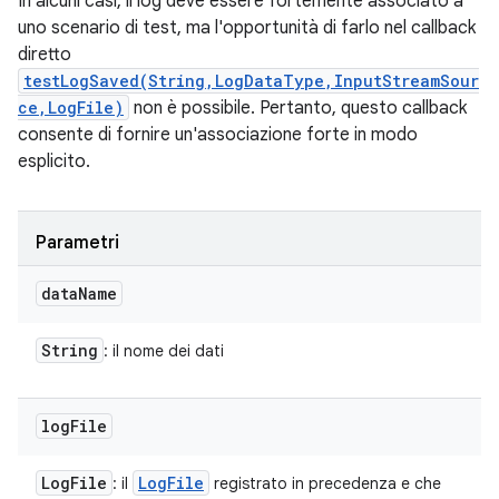
In alcuni casi, il log deve essere fortemente associato a
uno scenario di test, ma l'opportunità di farlo nel callback
diretto
testLogSaved(String,LogDataType,InputStreamSour
ce,LogFile)
non è possibile. Pertanto, questo callback
consente di fornire un'associazione forte in modo
esplicito.
Parametri
data
Name
String
: il nome dei dati
log
File
Log
File
Log
File
: il
registrato in precedenza e che