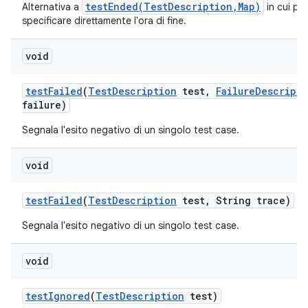
testEnded(TestDescription,Map)
Alternativa a
in cui po
specificare direttamente l'ora di fine.
void
test
Failed
(
Test
Description
test
,
Failure
Descripti
failure)
Segnala l'esito negativo di un singolo test case.
void
test
Failed
(
Test
Description
test
,
String trace)
Segnala l'esito negativo di un singolo test case.
void
test
Ignored
(
Test
Description
test)