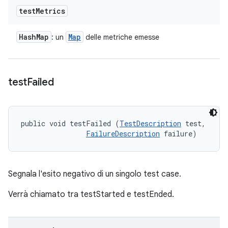
test
Metrics
Hash
Map
Map
: un
delle metriche emesse
test
Failed
public void testFailed (
TestDescription
 test, 

FailureDescription
 failure)
Segnala l'esito negativo di un singolo test case.
Verrà chiamato tra testStarted e testEnded.