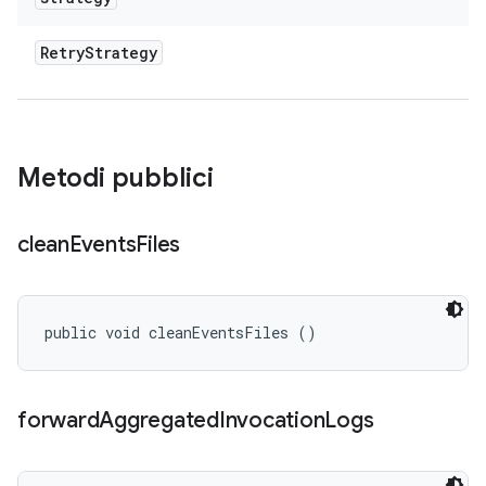
Retry
Strategy
Metodi pubblici
clean
Events
Files
public void cleanEventsFiles ()
forward
Aggregated
Invocation
Logs