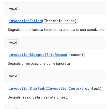
void
invocation
Failed
(Throwable cause)
Segnala una chiamata incompleta a causa di una condizione di 
void
invocation
Skipped
(
Skip
Reason
reason)
Segnala un'invocazione come ignorata
void
invocation
Started
(
IInvocation
Context
context)
Segnala l'inizio della chiamata di test.