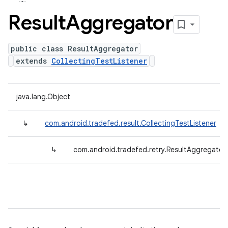
Result
Aggregator
public class ResultAggregator
extends
CollectingTestListener
java.lang.Object
↳
com.android.tradefed.result.CollectingTestListener
↳
com.android.tradefed.retry.ResultAggregator