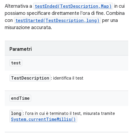
Alternativa a
testEnded(TestDescription,Map)
in cui
possiamo specificare direttamente l'ora di fine. Combina
con
testStarted(TestDescription,long)
per una
misurazione accurata.
Parametri
test
Test
Description
: identifica il test
end
Time
long
: l'ora in cui è terminato il test, misurata tramite
System
.
current
Time
Millis(
)