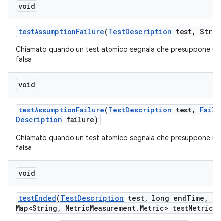
void
test
Assumption
Failure
(
Test
Description
test
,
Strin
Chiamato quando un test atomico segnala che presuppone un
falsa
void
test
Assumption
Failure
(
Test
Description
test
,
Failu
Description
failure)
Chiamato quando un test atomico segnala che presuppone un
falsa
void
test
Ended
(
Test
Description
test
,
long end
Time
,
Ha
Map<String
,
Metric
Measurement
.
Metric> test
Metrics)