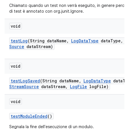
Chiamato quando un test non verrà eseguito, in genere perch
di test è annotato con org.junit.Ignore.
void
test
Log
(String data
Name
,
Log
Data
Type
data
Type
,
I
Source
data
Stream)
void
test
Log
Saved
(String data
Name
,
Log
Data
Type
data
Ty
Stream
Source
data
Stream
,
Log
File
log
File)
void
test
Module
Ended
()
Segnala la fine dell'esecuzione di un modulo.