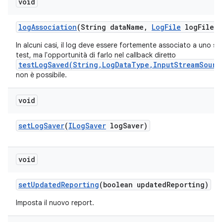
void
log
Association
(String data
Name
,
Log
File
log
File)
In alcuni casi, il log deve essere fortemente associato a uno sc
test, ma l'opportunità di farlo nel callback diretto
testLogSaved(String,LogDataType,InputStreamSourc
non è possibile.
void
set
Log
Saver
(
ILog
Saver
log
Saver)
void
set
Updated
Reporting
(boolean updated
Reporting)
Imposta il nuovo report.