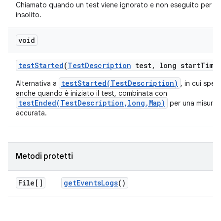
Chiamato quando un test viene ignorato e non eseguito per u
insolito.
void
test
Started
(
Test
Description
test
,
long start
Time
testStarted(TestDescription)
Alternativa a
, in cui spec
anche quando è iniziato il test, combinata con
testEnded(TestDescription,long,Map)
per una misuraz
accurata.
Metodi protetti
File[]
get
Events
Logs
()