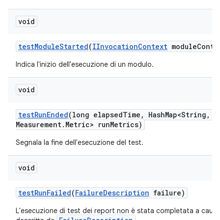
void
test
Module
Started
(
IInvocation
Context
module
Conte
Indica l'inizio dell'esecuzione di un modulo.
void
test
Run
Ended
(long elapsed
Time
,
Hash
Map<String
,
Me
Measurement
.
Metric> run
Metrics)
Segnala la fine dell'esecuzione del test.
void
test
Run
Failed
(
Failure
Description
failure)
L'esecuzione di test dei report non è stata completata a causa