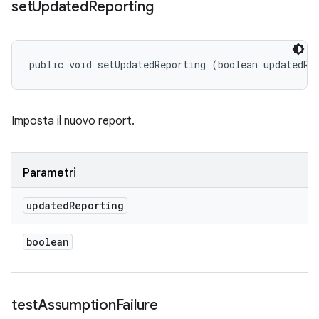
set
Updated
Reporting
public void setUpdatedReporting (boolean updatedRe
Imposta il nuovo report.
Parametri
updated
Reporting
boolean
test
Assumption
Failure