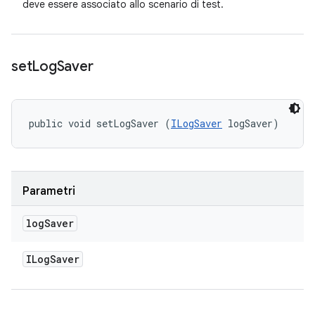
deve essere associato allo scenario di test.
set
Log
Saver
public void setLogSaver (
ILogSaver
 logSaver)
Parametri
log
Saver
ILog
Saver