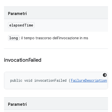
Parametri
elapsed
Time
long
: il tempo trascorso dell'invocazione in ms
invocation
Failed
public void invocationFailed (
FailureDescription
 f
Parametri