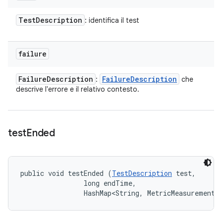
Test
Description
: identifica il test
failure
Failure
Description
Failure
Description
:
che
descrive l'errore e il relativo contesto.
test
Ended
public void testEnded (
TestDescription
 test, 

                long endTime, 

                HashMap<String, MetricMeasurement.