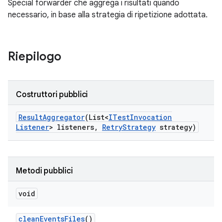
Special forwarder che aggrega i risultati quando
necessario, in base alla strategia di ripetizione adottata.
Riepilogo
Costruttori pubblici
Result
Aggregator
(List<
ITest
Invocation
Listener
> listeners
,
Retry
Strategy
strategy)
Metodi pubblici
void
clean
Events
Files
()