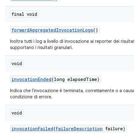
final void
forward
Aggregated
Invocation
Logs
()
Inoltra tutti i log a livello di invocazione ai reporter dei risultati
supportano i risultati granulari.
void
invocation
Ended
(long elapsed
Time)
Indica che l'invocazione è terminata, correttamente o a causa d
condizione di errore.
void
invocation
Failed
(
Failure
Description
failure)