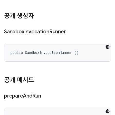
공개 생성자
Sandbox
Invocation
Runner
public SandboxInvocationRunner ()
공개 메서드
prepare
And
Run