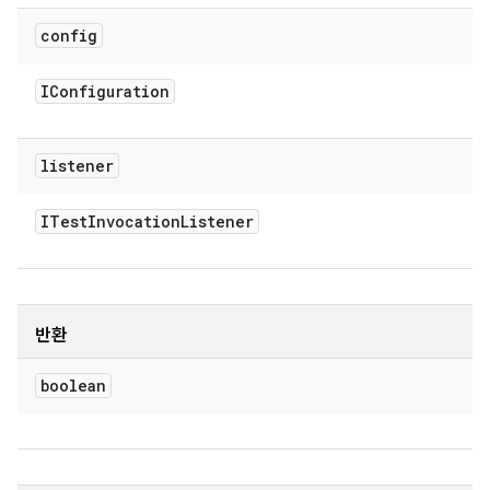
config
IConfiguration
listener
ITest
Invocation
Listener
반환
boolean