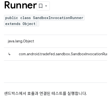
Runner
public class SandboxInvocationRunner
extends Object
java.lang.Object
↳
com.android.tradefed.sandbox.SandboxInvocationRunn
샌드박스에서 호출과 연결된 테스트를 실행합니다.