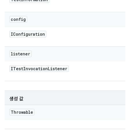
config
IConfiguration
listener
ITest
Invocation
Listener
생성 값
Throwable