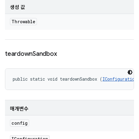
생성 값
Throwable
teardown
Sandbox
public static void teardownSandbox (
IConfiguration
매개변수
config
IConfiguration