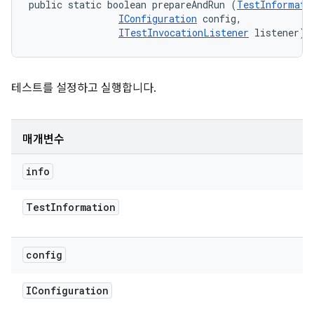
public static boolean prepareAndRun (
TestInformati
IConfiguration
 config, 

ITestInvocationListener
 listener)
테스트를 설정하고 실행합니다.
매개변수
info
Test
Information
config
IConfiguration