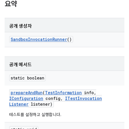
요약
공개 생성자
Sandbox
Invocation
Runner
()
공개 메서드
static boolean
prepare
And
Run
(
Test
Information
info
,
IConfiguration
config
,
ITest
Invocation
Listener
listener)
테스트를 설정하고 실행합니다.