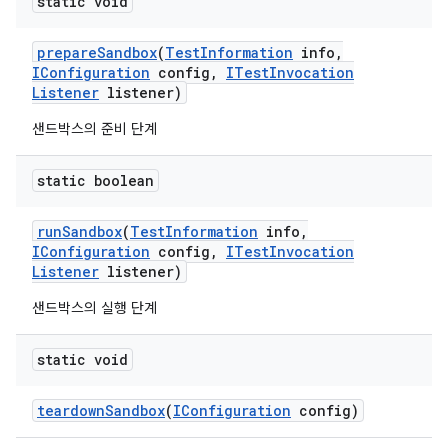
static void
prepare
Sandbox
(
Test
Information
info
,
IConfiguration
config
,
ITest
Invocation
Listener
listener)
샌드박스의 준비 단계
static boolean
run
Sandbox
(
Test
Information
info
,
IConfiguration
config
,
ITest
Invocation
Listener
listener)
샌드박스의 실행 단계
static void
teardown
Sandbox
(
IConfiguration
config)