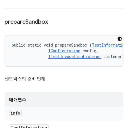
prepare
Sandbox
public static void prepareSandbox (
TestInformation
IConfiguration
 config, 

ITestInvocationListener
 listener)
샌드박스의 준비 단계
매개변수
info
Test
Information