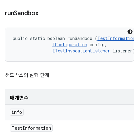
run
Sandbox
public static boolean runSandbox (
TestInformation
 
IConfiguration
 config, 

ITestInvocationListener
 listener)
샌드박스의 실행 단계
매개변수
info
Test
Information