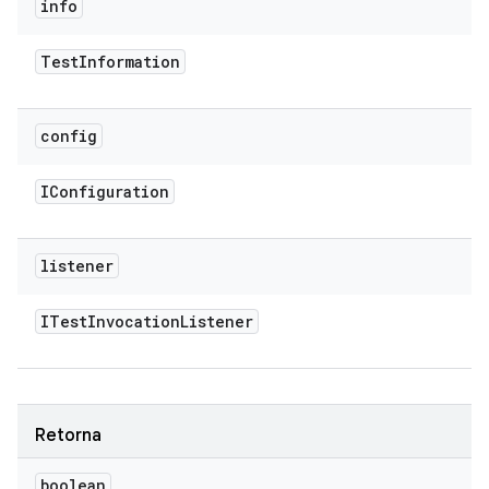
info
Test
Information
config
IConfiguration
listener
ITest
Invocation
Listener
Retorna
boolean