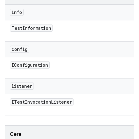
info
Test
Information
config
IConfiguration
listener
ITest
Invocation
Listener
Gera