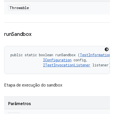
Throwable
run
Sandbox
public static boolean runSandbox (
TestInformation
 
IConfiguration
 config, 

ITestInvocationListener
 listener)
Etapa de execução do sandbox
Parâmetros