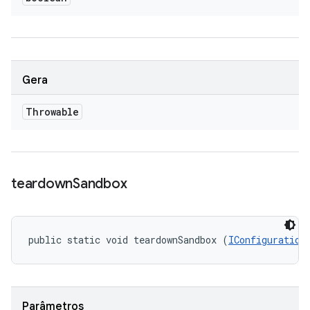
Gera
Throwable
teardown
Sandbox
public static void teardownSandbox (
IConfiguration
Parâmetros