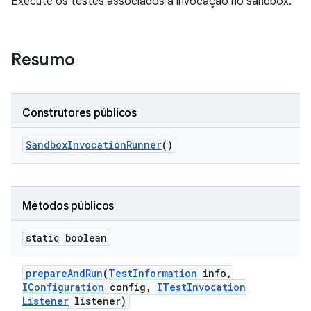
Execute os testes associados à invocação no sandbox.
Resumo
Construtores públicos
Sandbox
Invocation
Runner
()
Métodos públicos
static boolean
prepare
And
Run
(
Test
Information
info
,
IConfiguration
config
,
ITest
Invocation
Listener
listener)