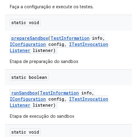
Faça a configuração e execute os testes.
static void
prepare
Sandbox
(
Test
Information
info
,
IConfiguration
config
,
ITest
Invocation
Listener
listener)
Etapa de preparação do sandbox
static boolean
run
Sandbox
(
Test
Information
info
,
IConfiguration
config
,
ITest
Invocation
Listener
listener)
Etapa de execução do sandbox
static void