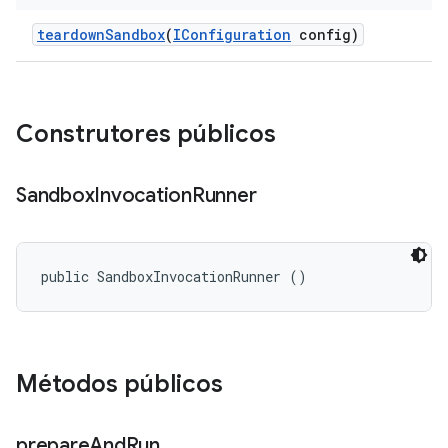
teardown
Sandbox
(
IConfiguration
config)
Construtores públicos
Sandbox
Invocation
Runner
public SandboxInvocationRunner ()
Métodos públicos
prepare
And
Run