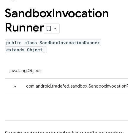
Sandbox
Invocation
Runner
public class SandboxInvocationRunner
extends Object
java.lang.Object
↳
com.android.tradefed.sandbox.SandboxInvocationRu