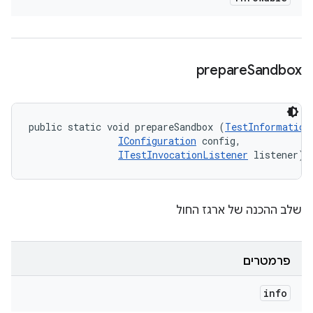
prepare
Sandbox
public static void prepareSandbox (
TestInformation
IConfiguration
 config, 

ITestInvocationListener
 listener)
שלב ההכנה של ארגז החול
פרמטרים
info