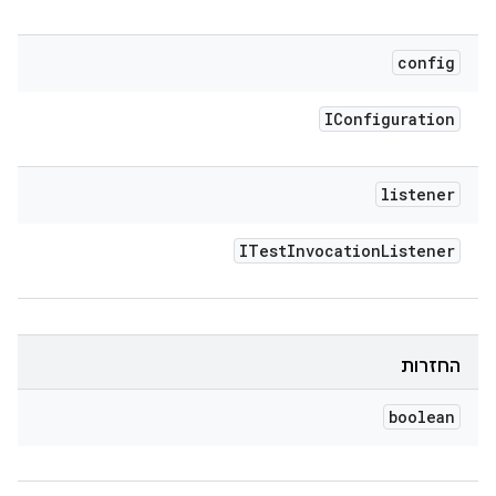
config
IConfiguration
listener
ITest
Invocation
Listener
החזרות
boolean