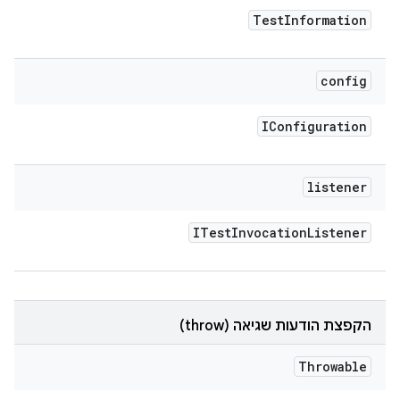
Test
Information
config
IConfiguration
listener
ITest
Invocation
Listener
הקפצת הודעות שגיאה (throw)
Throwable