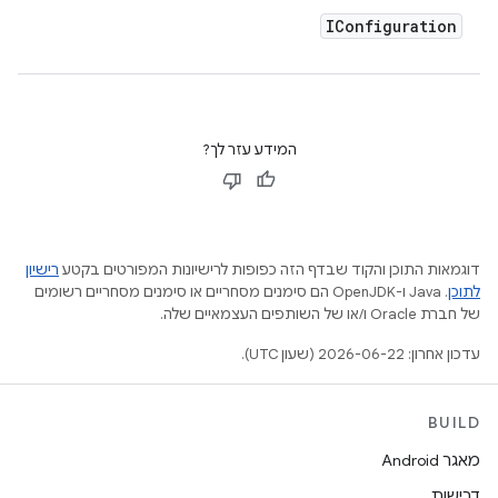
IConfiguration
המידע עזר לך?
דוגמאות התוכן והקוד שבדף הזה כפופות לרישיונות המפורטים בקטע
רישיון
לתוכן
.‏ Java ו-OpenJDK הם סימנים מסחריים או סימנים מסחריים רשומים
של חברת Oracle ו/או של השותפים העצמאיים שלה.
עדכון אחרון: 2026-06-22 (שעון UTC).
BUILD
מאגר Android
דרישות