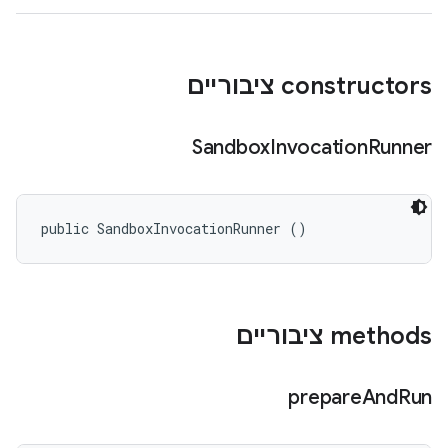
‫constructors ציבוריים
Sandbox
Invocation
Runner
public SandboxInvocationRunner ()
‫methods ציבוריים
prepare
And
Run