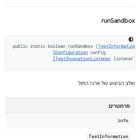
run
Sandbox
public static boolean runSandbox (
TestInformation
 
IConfiguration
 config, 

ITestInvocationListener
 listener)
שלב הביצוע של ארגז החול
פרמטרים
info
Test
Information