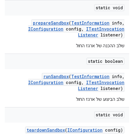
static void
prepare
Sandbox
(
Test
Information
info
,
IConfiguration
config
,
ITest
Invocation
Listener
listener)
שלב ההכנה של ארגז החול
static boolean
run
Sandbox
(
Test
Information
info
,
IConfiguration
config
,
ITest
Invocation
Listener
listener)
שלב הביצוע של ארגז החול
static void
teardown
Sandbox
(
IConfiguration
config)