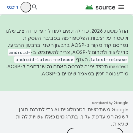
היכנס
החל משנת 2026, כדי להתאים למודל הפיתוח היציב שלנו
ולשמור על יציבות הפלטפורמה בסביבה העסקית,
נפרסם קוד מקור ב-AOSP ברבעון השני וברבעון הרביעי.
כדי ליצור ולתרום ל-AOSP, צריך להשתמש ב-
android-
latest-release
. הענף
android-latest-release
manifest תמיד יפנה לגרסה האחרונה שנדחפה ל-AOSP.
מידע נוסף זמין במאמר
שינויים ב-AOSP
.
‫Google משתמשת בטכנולוגיית AI כדי לתרגם תוכן
לשפה המועדפת עליך. בתרגומים כאלו עשויות להיות
שגיאות.