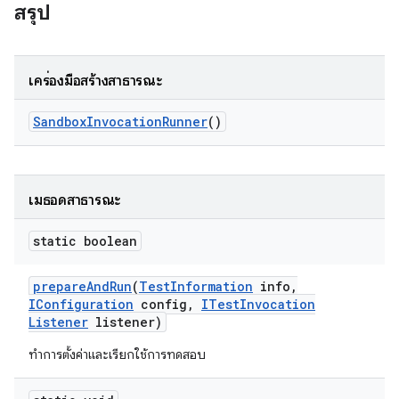
สรุป
เครื่องมือสร้างสาธารณะ
Sandbox
Invocation
Runner
()
เมธอดสาธารณะ
static boolean
prepare
And
Run
(
Test
Information
info
,
IConfiguration
config
,
ITest
Invocation
Listener
listener)
ทำการตั้งค่าและเรียกใช้การทดสอบ