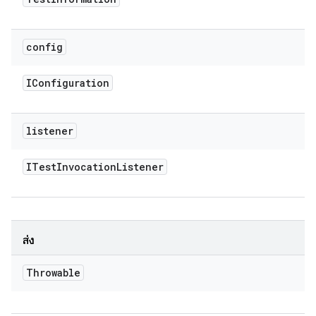
config
IConfiguration
listener
ITest
Invocation
Listener
ส่ง
Throwable