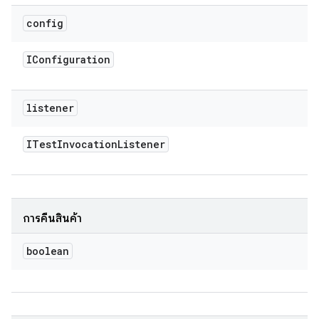
config
IConfiguration
listener
ITest
Invocation
Listener
การคืนสินค้า
boolean