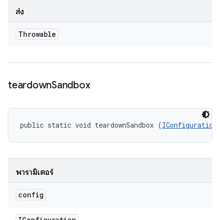
ส่ง
Throwable
teardown
Sandbox
public static void teardownSandbox (
IConfiguration
พารามิเตอร์
config
IConfiguration