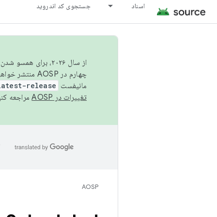
اسناد
جستجوی کد اندروید
از سال ۲۰۲۶، برای ه
چهارم در AOSP منتشر خواهیم کرد. برای ساخت و مشارکت در AOSP،
مانیفست
latest-release
تغییرات در AOSP
مراجعه کنی
ا
AOSP