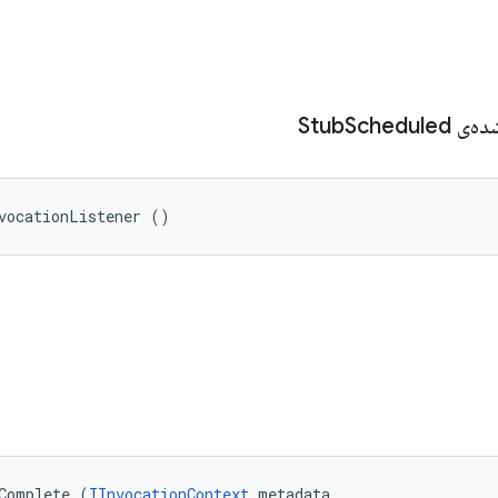
ی Stub
Scheduled
vocationListener ()
Complete (
IInvocationContext
 metadata, 
