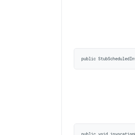
public StubScheduledIn
public void invocation