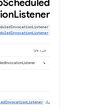
b
Scheduled
ion
Listener
duledInvocationListener
duledInvocationListener
شیء جاوا
edInvocationListener
↳
یک
ledInvocationListener