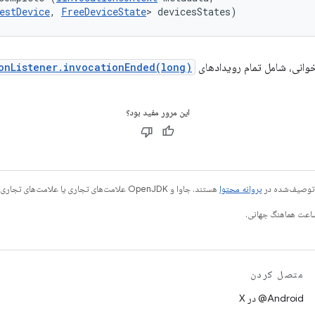
estDevice
, 
FreeDeviceState
> devicesStates)
خوانی، شامل تمام رویدادهای
onListener.invocationEnded(long)
این مرور مفید بود؟
ی توصیف‌شده در
پروانه محتوا
هستند. جاوا و OpenJDK علامت‌های تجاری یا علامت‌های تجاری ثبت‌شده Oracle و/یا وابسته‌های آن هستند.
متصل کردن
‫‎@Android در X