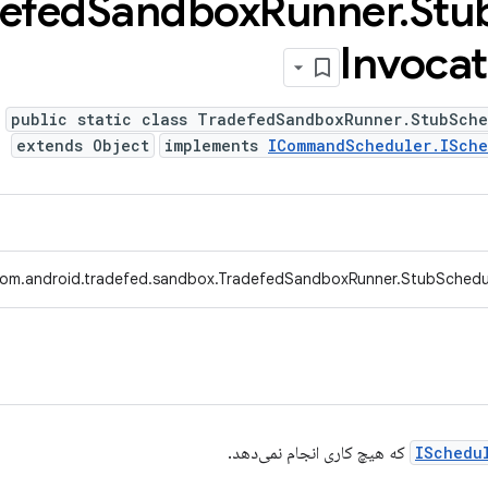
efed
Sandbox
Runner
.
Stu
Invocat
public static class TradefedSandboxRunner.StubSche
extends Object
implements
ICommandScheduler.ISche
om.android.tradefed.sandbox.TradefedSandboxRunner.StubSchedul
ISchedu
که هیچ کاری انجام نمی‌دهد.