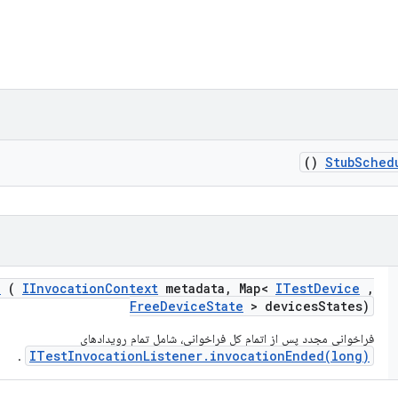
()
Stub
Sched
e
(
IInvocation
Context
metadata
,
Map<
ITest
Device
,
Free
Device
State
> devices
States)
فراخوانی مجدد پس از اتمام کل فراخوانی، شامل تمام رویدادهای
ITestInvocationListener.invocationEnded(long)
.