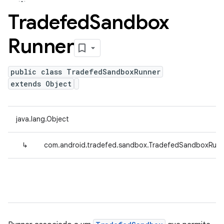
Tradefed
Sandbox
Runner
public class TradefedSandboxRunner
extends Object
java.lang.Object
↳
com.android.tradefed.sandbox.TradefedSandboxRunn