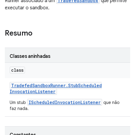
Runner associado a um
TradefedSandbox
que permite
executar o sandbox.
Resumo
Classes aninhadas
class
Tradefed
Sandbox
Runner
.
Stub
Scheduled
Invocation
Listener
IScheduledInvocationListener
Um stub
que não
faz nada.