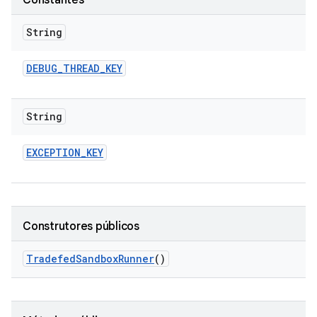
Constantes
String
DEBUG
_
THREAD
_
KEY
String
EXCEPTION
_
KEY
Construtores públicos
Tradefed
Sandbox
Runner
()