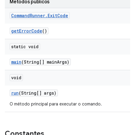
Métodos públicos
Command
Runner
.
Exit
Code
get
Error
Code
()
static void
main
(String[] main
Args)
void
run
(String[] args)
O método principal para executar o comando.
Constantes