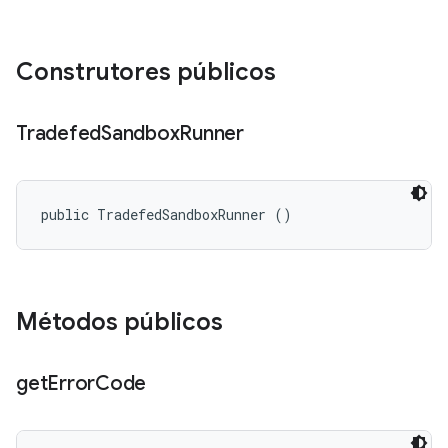
Construtores públicos
Tradefed
Sandbox
Runner
public TradefedSandboxRunner ()
Métodos públicos
get
Error
Code