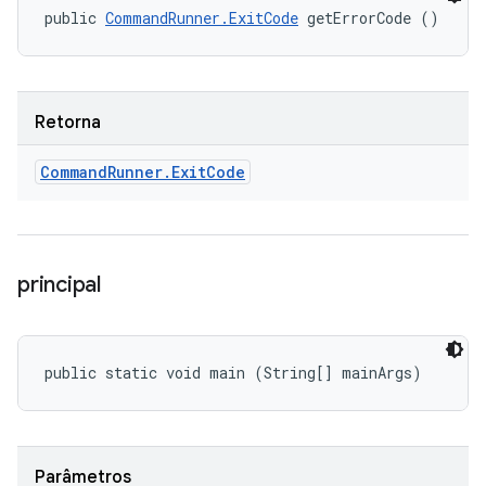
public 
CommandRunner.ExitCode
 getErrorCode ()
Retorna
Command
Runner
.
Exit
Code
principal
public static void main (String[] mainArgs)
Parâmetros