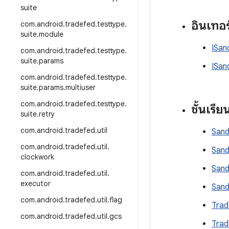
suite
อินเทอ
com
.
android
.
tradefed
.
testtype
.
suite
.
module
ISan
com
.
android
.
tradefed
.
testtype
.
suite
.
params
ISan
com
.
android
.
tradefed
.
testtype
.
suite
.
params
.
multiuser
com
.
android
.
tradefed
.
testtype
.
ชั้นเรีย
suite
.
retry
com
.
android
.
tradefed
.
util
San
com
.
android
.
tradefed
.
util
.
Sand
clockwork
Sand
com
.
android
.
tradefed
.
util
.
executor
Sand
com
.
android
.
tradefed
.
util
.
flag
Tra
com
.
android
.
tradefed
.
util
.
gcs
Trad