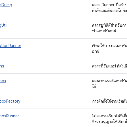
igDump
คลาส Runner ที่สร้า
คำสั่งและส่งออกไปยั
Util
คลาสยูทิลิตีสำหรับก
ทำแซนด์บ็อกซ์
tionRunner
เรียกใช้การทดสอบที่เ
อกซ์
ns
คลาสที่รับและให้ตัวเ
box
คอนเทนเนอร์แซนด์บ็อ
ได้
boxFactory
การติดตั้งใช้งานเริ
boxRunner
โปรแกรมเรียกใช้ที่เช
ซึ่งจะอนุญาตให้เรียก