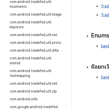
com
.
android
.
tradefed
.
util
.
Trad
hostmetric
com
.
android
.
tradefed
.
util
.
image
Trad
com
.
android
.
tradefed
.
util
.
keystore
Enum
com
.
android
.
tradefed
.
util
.
net
com
.
android
.
tradefed
.
util
.
proto
San
com
.
android
.
tradefed
.
util
.
sl4a
com
.
android
.
tradefed
.
util
.
statsd
ข้อยกเว
com
.
android
.
tradefed
.
util
.
testmapping
Sand
com
.
android
.
tradefed
.
util
.
xml
com
.
android
.
tradefed
.
util
.
zip
com
.
android
.
utils
com
.
google
.
android
.
tradefed
.