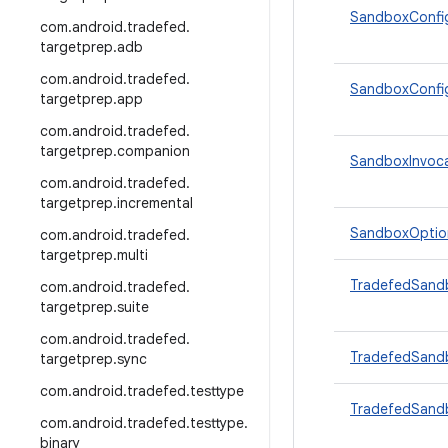
SandboxConf
com
.
android
.
tradefed
.
targetprep
.
adb
com
.
android
.
tradefed
.
SandboxConfig
targetprep
.
app
com
.
android
.
tradefed
.
targetprep
.
companion
SandboxInvoca
com
.
android
.
tradefed
.
targetprep
.
incremental
SandboxOptio
com
.
android
.
tradefed
.
targetprep
.
multi
TradefedSand
com
.
android
.
tradefed
.
targetprep
.
suite
com
.
android
.
tradefed
.
TradefedSand
targetprep
.
sync
com
.
android
.
tradefed
.
testtype
TradefedSand
com
.
android
.
tradefed
.
testtype
.
binary