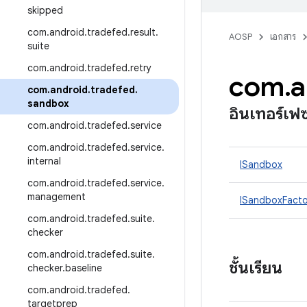
skipped
com
.
android
.
tradefed
.
result
.
AOSP
เอกสาร
suite
com
.
android
.
tradefed
.
retry
com
.
a
com
.
android
.
tradefed
.
sandbox
อินเทอร์เฟ
com
.
android
.
tradefed
.
service
com
.
android
.
tradefed
.
service
.
internal
ISandbox
com
.
android
.
tradefed
.
service
.
management
ISandboxFacto
com
.
android
.
tradefed
.
suite
.
checker
com
.
android
.
tradefed
.
suite
.
ชั้นเรียน
checker
.
baseline
com
.
android
.
tradefed
.
targetprep