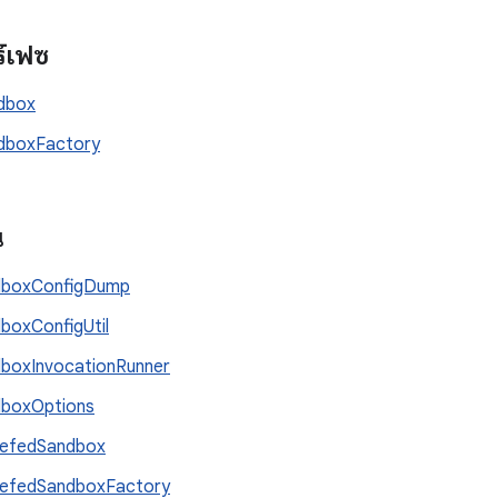
ร์เฟซ
dbox
dboxFactory
น
dboxConfigDump
boxConfigUtil
boxInvocationRunner
boxOptions
defedSandbox
efedSandboxFactory