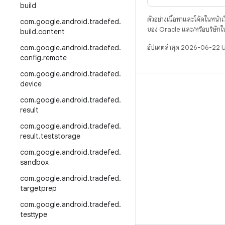
build
ตัวอย่างเนื้อหาและโค้ดในหน้าเว็
com
.
google
.
android
.
tradefed
.
ของ Oracle และ/หรือบริษัทใ
build
.
content
com
.
google
.
android
.
tradefed
.
อัปเดตล่าสุด 2026-06-22 
config
.
remote
com
.
google
.
android
.
tradefed
.
device
บิวด์
com
.
google
.
android
.
tradefed
.
ที่เก็บสำหรับ Android
result
ข้อกำหนด
com
.
google
.
android
.
tradefed
.
result
.
teststorage
ดาวน์โหลด
com
.
google
.
android
.
tradefed
.
แสดงพรีวิวไบนารี
sandbox
อิมเมจเวอร์ชันโรงงาน
com
.
google
.
android
.
tradefed
.
ไบนารีไดรเวอร์
targetprep
com
.
google
.
android
.
tradefed
.
testtype