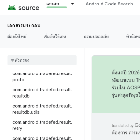
เอกสาร
Android Code Search
essor
com.android.tradefed.postproc
essor.util
เอกสารประกอบ
com.android.tradefed.result
มีอะไรใหม่
เริ่มต้นใช้งาน
ความปลอดภัย
หัวข้อห
com
.
android
.
tradefed
.
result
.
ddmlib
com
.
android
.
tradefed
.
result
.
error
ตั้งแต่ปี 20
com
.
android
.
tradefed
.
result
.
proto
พัฒนาแบบ Tr
ร่วมใน AOSP 
com
.
android
.
tradefed
.
result
.
รุ่นล่าสุดที่พ
resultdb
com
.
android
.
tradefed
.
result
.
resultdb
.
utils
com
.
android
.
tradefed
.
result
.
retry
ต้องการ การแ
com
.
android
.
tradefed
.
result
.