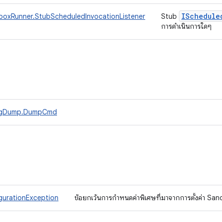
ISchedule
oxRunner.StubScheduledInvocationListener
Stub
การดำเนินการใดๆ
igDump.DumpCmd
urationException
ข้อยกเว้นการกำหนดค่าพิเศษที่มาจากการตั้งค่า S