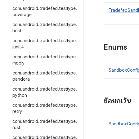
com
.
android
.
tradefed
.
testtype
.
TradefedSandb
coverage
com
.
android
.
tradefed
.
testtype
.
host
com
.
android
.
tradefed
.
testtype
.
Enums
junit4
com
.
android
.
tradefed
.
testtype
.
mobly
SandboxConf
com
.
android
.
tradefed
.
testtype
.
pandora
com
.
android
.
tradefed
.
testtype
.
python
ข้อยกเว้น
com
.
android
.
tradefed
.
testtype
.
retry
com
.
android
.
tradefed
.
testtype
.
SandboxConfig
rust
com
.
android
.
tradefed
.
testtype
.