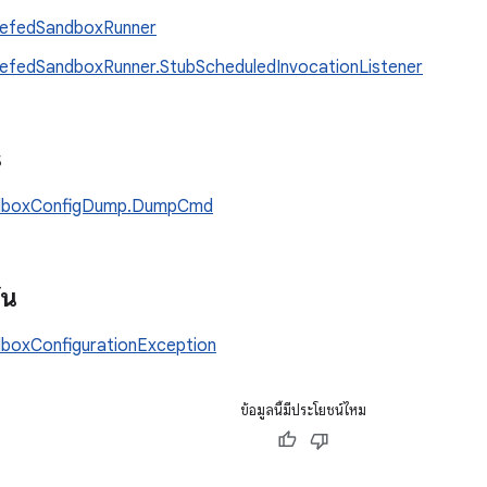
efedSandboxRunner
efedSandboxRunner.StubScheduledInvocationListener
s
dboxConfigDump.DumpCmd
้น
boxConfigurationException
ข้อมูลนี้มีประโยชน์ไหม