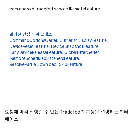
com.android.tradefed.service.IRemoteFeature
알려진 간접 하위 클래스
CommandOptionsGetter
,
CuttlefishDisplayFeature
,
DeviceResetFeature
,
DeviceSnapshotFeature
,
EarlyDeviceReleaseFeature
,
GlobalFilterGetter
,
IRemoteScheduledListenersFeature
,
ResolvePartialDownload
,
SkipFeature
요청에 따라 실행할 수 있는 Tradefed의 기능을 설명하는 인터
페이스