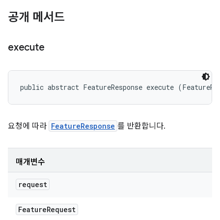
공개 메서드
execute
public abstract FeatureResponse execute (FeatureRe
요청에 따라
FeatureResponse
를 반환합니다.
매개변수
request
Feature
Request